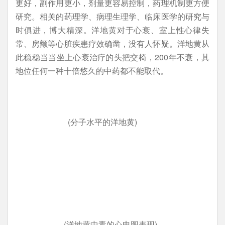
更好，副作用更小，剂量更容易控制，药理机制更方便
研究。相关的药理学、病理生理学、临床医学的研究与
时俱进，博大精深。洋地黄对于心衰、室上性心律失
常、房颤等心脏疾患疗效确凿，没有人怀疑。洋地黄从
此稳稳当当坐上心衰治疗的头把交椅，200年不衰，其
地位任何一种十倍悠久的中药都不能取代。
(分子水平的洋地黄)
(洋地黄中毒的心电图表现)