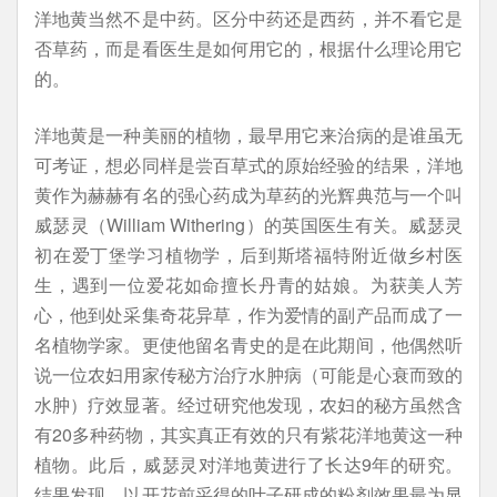
洋地黄当然不是中药。区分中药还是西药，并不看它是
否草药，而是看医生是如何用它的，根据什么理论用它
的。
洋地黄是一种美丽的植物，最早用它来治病的是谁虽无
可考证，想必同样是尝百草式的原始经验的结果，洋地
黄作为赫赫有名的强心药成为草药的光辉典范与一个叫
威瑟灵（William Withering）的英国医生有关。威瑟灵
初在爱丁堡学习植物学，后到斯塔福特附近做乡村医
生，遇到一位爱花如命擅长丹青的姑娘。为获美人芳
心，他到处采集奇花异草，作为爱情的副产品而成了一
名植物学家。更使他留名青史的是在此期间，他偶然听
说一位农妇用家传秘方治疗水肿病（可能是心衰而致的
水肿）疗效显著。经过研究他发现，农妇的秘方虽然含
有20多种药物，其实真正有效的只有紫花洋地黄这一种
植物。此后，威瑟灵对洋地黄进行了长达9年的研究。
结果发现，以开花前采得的叶子研成的粉剂效果最为显