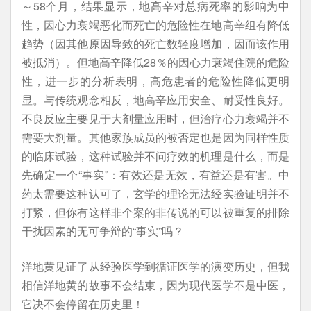
～58个月，结果显示，地高辛对总病死率的影响为中
性，因心力衰竭恶化而死亡的危险性在地高辛组有降低
趋势（因其他原因导致的死亡数轻度增加，因而该作用
被抵消）。但地高辛降低28％的因心力衰竭住院的危险
性，进一步的分析表明，高危患者的危险性降低更明
显。与传统观念相反，地高辛应用安全、耐受性良好。
不良反应主要见于大剂量应用时，但治疗心力衰竭并不
需要大剂量。其他家族成员的被否定也是因为同样性质
的临床试验，这种试验并不问疗效的机理是什么，而是
先确定一个“事实”：有效还是无效，有益还是有害。中
药太需要这种认可了，玄学的理论无法经实验证明并不
打紧，但你有这样非个案的非传说的可以被重复的排除
干扰因素的无可争辩的“事实”吗？
洋地黄见证了从经验医学到循证医学的演变历史，但我
相信洋地黄的故事不会结束，因为现代医学不是中医，
它决不会停留在历史里！