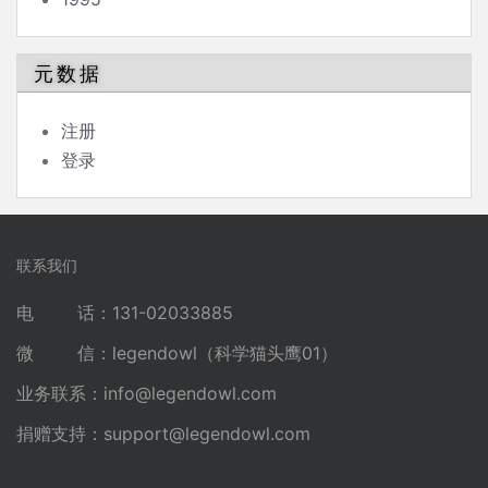
元数据
注册
登录
联系我们
电 话：131-02033885
微 信：legendowl（科学猫头鹰01）
业务联系：
info@legendowl.com
捐赠支持：
support@legendowl.com