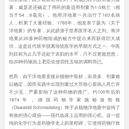
著；威瑟灵还确定了用药的最适用剂量为1-3格兰（相
当于54．8毫克）。他用洋地黄一共治疗了163名病
人，积累了大量经验。1785年，他发表了题为《关于
洋地黄》的专著，从此跻身于世界医学名人之列。将洋
地黄从20多种药物组成的秘方中提出来而获得巨大成
功，这是近代医学脱离传统医学的早期方式之一。中医
到目前为止几乎还处于农妇的水平，只不过更能忽悠，
给20种药物加上君臣佐使四性五味的调料而已。
然而，由于洋地黄直接从植物中取材，杂质多、剂量难
以确定，因而实践中出现剂量过大导致心脏病人死亡并
不少见，严重影响了这种药物的推广。约100年后的
1874年，德国药物学家施秘迪勃格
（Oswaldd Schmiedebrg）终于从植物洋地黄中提纯了
有效的强心成份——现代临床上运用的强心甙。这一提
纯的化学行为是药物学史上的里程碑，它使得药物疗效