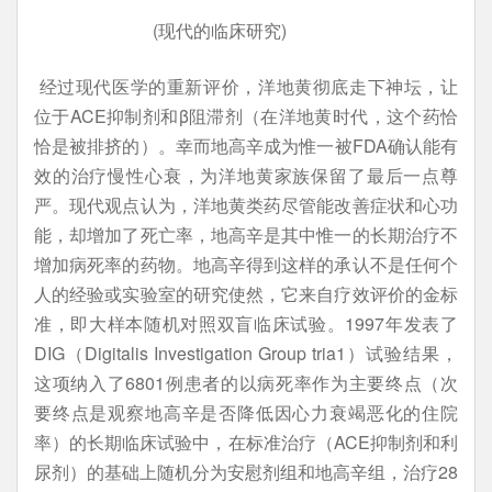
(现代的临床研究)
经过现代医学的重新评价，洋地黄彻底走下神坛，让
位于ACE抑制剂和β阻滞剂（在洋地黄时代，这个药恰
恰是被排挤的）。幸而地高辛成为惟一被FDA确认能有
效的治疗慢性心衰，为洋地黄家族保留了最后一点尊
严。现代观点认为，洋地黄类药尽管能改善症状和心功
能，却增加了死亡率，地高辛是其中惟一的长期治疗不
增加病死率的药物。地高辛得到这样的承认不是任何个
人的经验或实验室的研究使然，它来自疗效评价的金标
准，即大样本随机对照双盲临床试验。1997年发表了
DIG（Digitalis Investigation Group tria1）试验结果，
这项纳入了6801例患者的以病死率作为主要终点（次
要终点是观察地高辛是否降低因心力衰竭恶化的住院
率）的长期临床试验中，在标准治疗（ACE抑制剂和利
尿剂）的基础上随机分为安慰剂组和地高辛组，治疗28