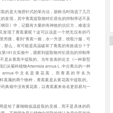
采取的是大海捞针式的笨办法，据称当时筛选了几万
意的发现，其中青蒿提取物对疟原虫的抑制率还不及
草纲目》中，记载有大量的有神效的抗疟方，难道没
又发现了青蒿素呢？这可以说是一个绝无仅有的巧
”里穷搜，看到“青蒿一握，水一升渍，绞取汁服，可
煮”，那么，有可能是高温破坏了青蒿的有效成分？于
第191次实验中，观察到提取物对疟原虫的抑制率
并不是从青蒿中提取的。当年发表的论文《一种新型
科植物Artemisia annua L .中分离出的一种
sia annua中文名是黄花蒿，而青蒿的学名为
蒿与黄花蒿是菊科蒿属的两个物种，青蒿素是从黄花蒿中提取的。
中药典籍中没有黄花蒿，以青蒿素来命名更容易与一
用是给了屠呦呦低温提取的灵感，而不是具体的药
青蒿。不能因为是从植物中提取的就认为是中医的功