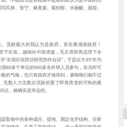
阿司匹林、奎宁、麻黄素、紫杉醇、水杨酸、颠茄、
大。贡献最大的我认为是政府，首先要感谢政府！
均苦于疟疾，越南向中国求援，毛主席和周总理下令
开“全国疟疾防治研究协作会议”，于是以“5·23”作为
国60多个单位的500多名科研人员参与，在当时可
一般的气魄，也只有政府才做得到，屠呦呦们都不过
。无数人力无数次试验积累了即将质变的可怖的量
的G点，她确实是幸运的。
属提取物中的各种成分、提纯、测定化学结构、分析
工艺的优化、生产工艺的设计……这一系列过程是标