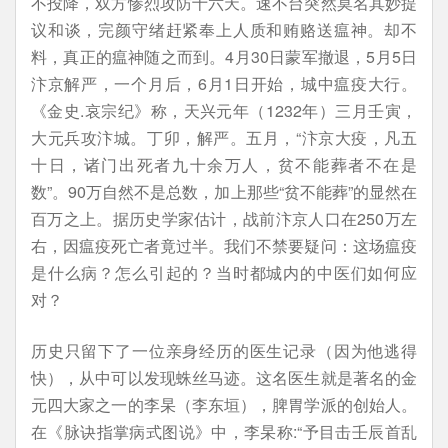
不投降，双方惨烈攻防十六天。速不台突然莫名其妙提
议和谈，完颜守绪赶紧奉上人质和贿赂送瘟神。却不
料，真正的瘟神随之而到。4月30日蒙军撤退，5月5日
汴京解严，一个月后，6月1日开始，城中瘟疫大行。
《金史.哀宗纪》称，天兴元年（1232年）三月壬寅，
大元兵攻汴城。丁卯，解严。五月，“汴京大疫，凡五
十日，诸门出死者九十余万人，贫不能葬者不在是
数”。90万自然不是总数，加上那些“贫不能葬”的显然在
百万之上。据历史学家估计，战前汴京人口在250万左
右，因瘟疫死亡者竟过半。我们不禁要疑问：这场瘟疫
是什么病？怎么引起的？当时都城内的中医们如何应
对？
历史只留下了一位亲身经历的医生记录（因为他逃得
快），从中可以发现蛛丝马迹。这名医生就是著名的金
元四大家之一的李杲（李东垣），脾胃学派的创始人。
在《脉诀指掌病式图说》中，李杲称:“予目击壬辰首乱