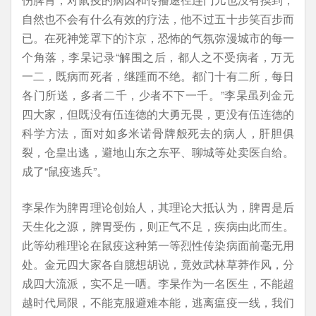
自然也不会有什么有效的疗法，他不过五十步笑百步而
已。在死神笼罩下的汴京，恐怖的气氛弥漫城市的每一
个角落，李杲记录“解围之后，都人之不受病者，万无
一二，既病而死者，继踵而不绝。都门十有二所，每日
各门所送，多者二千，少者不下一千。”李杲虽列金元
四大家，但既没有伍连德的大勇无畏，更没有伍连德的
科学方法，面对如多米诺骨牌般死去的病人，肝胆俱
裂，仓皇出逃，避地山东之东平、聊城等处卖医自给。
成了“鼠疫逃兵”。
李杲作为脾胃理论创始人，其理论大抵认为，脾胃是后
天生化之源，脾胃受伤，则正气不足，疾病由此而生。
此等幼稚理论在鼠疫这种第一等烈性传染病面前毫无用
处。金元四大家各自臆想胡说，竟效武林草莽作风，分
成四大流派，实不足一哂。李杲作为一名医生，不能超
越时代局限，不能克服避难本能，逃离瘟疫一线，我们