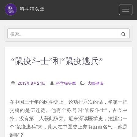
S
科学猫头鹰
TOGG
k
i
p
搜
t
索：
o
m
“鼠疫斗士”和“鼠疫逃兵”
a
i
n
2013年8月24日
科学猫头鹰
大咖健谈
c
o
在中国三千年的医学史上，论功排座次的话，坐第一把
n
交椅的是伍连德。他有个称号叫“鼠疫斗士”，古今中
t
外，没有第二人获此殊荣。近来深读医学史，挖掘出一
e
个“鼠疫逃兵”来，此人在中医史上亦有赫赫名气，他是
n
谁呢？
t