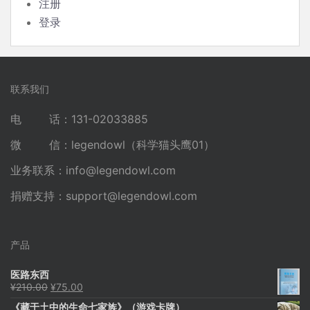
注册
登录
联系我们
电 话：131-02033885
微 信：legendowl（科学猫头鹰01）
业务联系：
info@legendowl.com
捐赠支持：
support@legendowl.com
产品
医路东西
原
当
¥
210.00
¥
75.00
价
前
《藏于土中的生命七家族》（游戏卡牌）