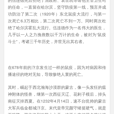
的伍连德先后拒绝了清政府、袁世凯等请他主管卫生司
的任命，一直留在哈尔滨，坚守防疫第一线，预言并成
功防治了第二次（1920年）东北鼠疫大流行，与第一
次死亡6.3万相比，第二次死亡不到一万。同时两次杜
绝了哈尔滨霍乱大流行。伍连德作为一名伟大的医生，
几乎以一人之力挽救数以千万计的生命，被封为“鼠疫
斗士”，考诸三千年历史，并世无出其右者。
在678年前的汴京发生过一样的鼠疫，因为对病因和传
播途径的绝对无知，导致惨绝人寰的死亡。
其时，崛起于西北瀚海沙漠群的蒙古，像一头发狂的瘟
神附体的怪兽，继第一次西征灭辽、花剌子模后，掉头
南征灭掉西夏。在1232年4月14日，速不台统帅的蒙古
大军兵临金都城汴京。末代皇帝完颜守绪挺硬气，就是