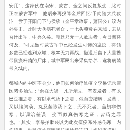
安用”，这家伙在南宋、蒙古、金之间反复叛变，此时
正在蒙古军中，他后来再投降金后回忆“予向随大兵攻
汴，尝于开阳门下与侯挚（金平章政事，萧国公）议内
外夹击。此时大兵病死者众，十七头项皆在京城，若从
吾计出军，中兴久矣。朝廷乃无一人敢决者，今日悔将
何及。”可见当时蒙古军中已经发生可怖的瘟疫，将领
多数已经逃到京城，根本无力再战。撤退后留下大量携
带鼠疫杆菌的尸体，城中军民出来采集给养，遂将病菌
带入城内。
都城内的中医不会少，他们如何治疗鼠疫？李杲记录庸
医诸多治法：“余在大梁，凡所亲见，有表发者，有以
巴豆推之者，有以承气汤下之者，俄而变结胸，发黄，
又以陷胸汤、丸及菌陈汤下之，无不死者。盖初非伤
寒，以调治差误，变而似真伤寒之证，皆药之罪
也。” 其实，李杲拍脑袋以为此次瘟疫系外感伤寒，内
伤脾胃，对鼠疫的病因和传播途径连门儿也没有摸到，