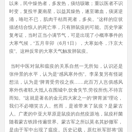
以来，民中燥热者，多发热，痰结咳嗽；重以医者不识
时变，复投半夏南星，以益其燥热，遂至嗽血，痰涎逆
涌，咯吐不已，肌肉干枯而死者，多矣。”这样的症状
描述结合惊人的死亡率，只有肺鼠疫的可能。历史学家
复考证，当时正当小满节气，可是出现了小概率事件的
大寒气候，“五月辛卯（6月1日），大寒如冬，汴京大
疫”。这种反常的大寒天气触发肺鼠疫。
当时中医对鼠和瘟疫的关系自然一无所知，认识还是
张仲景的水平，认为是“感风寒外伤”。李杲复另有怪诞
想法，认为是“脾胃受劳役之疾……此百万人岂俱感风
寒外伤者耶,大抵人在围城中,饮食失节,劳役所伤,不待言
而知。”这就是著名的金元四大家之一的“脾胃派”理论，
我们不必嘲笑古人。然而，是谁带来了鼠疫？是蒙古
人。广袤的中亚大草原是鼠疫的自然疫源地，鼠疫杆菌
随着蒙古铁蹄传遍世界。蒙古军之所以莫名其妙撤军，
是由于军中出现了瘟疫。历史记载，原红袄军部将“国