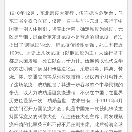
1910年12月，东北瘟疫大流行，伍连德临危受命，任
东三省全权总医官，仅带一名学生前往东北，实行了中
国第一例人体解剖，培养出活菌，确定瘟疫为鼠疫，元
凶是旱獭，进而断定东北鼠疫不是普通的腺鼠疫，首次
提出了“肺鼠疫”概念。肺鼠疫传播性更强，死亡率接近
100%。历史上几次鼠疫（以腺鼠疫为主）大流行基本
都是灭国屠城，死亡以百万千万计。伍连德以现代医学
的方法明确了病因和传播途径后，采取消毒、隔离、焚
烧尸体、交通管制等系列有效措施，仅仅四个月就扑灭
了这场鼠疫，成功阻挡了其进一步吞噬整个中华民族的
步伐。以人力成功遏阻鼠疫进程，不仅在中国，在世界
历史也是第一次，功勋盖世，古未曾有，于1911年4月
在沈阳召开万国鼠疫大会，此是中国第一次获此殊荣主
持国际意义的科学大会，伍连德任大会主席，而发现鼠
疫杆菌的北里柴三郎不得不屈任副主席。此后誉满全球