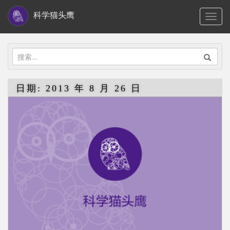
S
科学猫头鹰
TOGG
k
i
p
搜
t
索：
o
日期:
2013 年 8 月 26 日
m
a
i
n
c
o
n
t
e
n
t