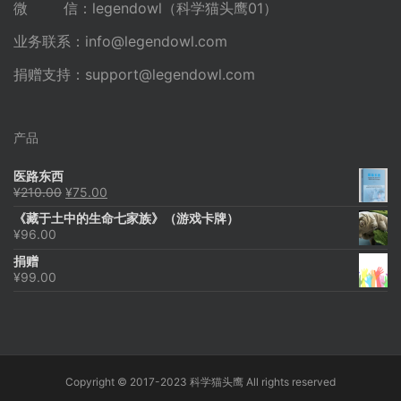
微 信：legendowl（科学猫头鹰01）
业务联系：
info@legendowl.com
捐赠支持：
support@legendowl.com
产品
医路东西
原
当
¥
210.00
¥
75.00
价
前
《藏于土中的生命七家族》（游戏卡牌）
为：
价
¥
96.00
¥210.00。
格
为：
捐赠
¥75.00。
¥
99.00
Copyright © 2017-2023 科学猫头鹰 All rights reserved