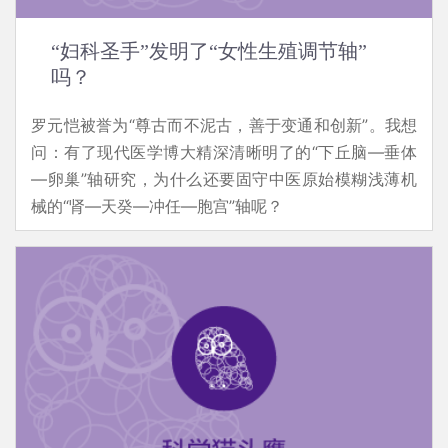
“妇科圣手”发明了“女性生殖调节轴”
吗？
罗元恺被誉为“尊古而不泥古，善于变通和创新”。我想
问：有了现代医学博大精深清晰明了的“下丘脑—垂体
—卵巢”轴研究，为什么还要固守中医原始模糊浅薄机
械的“肾—天癸—冲任—胞宫”轴呢？