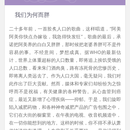
我们为何而胖
二十多年前，一首脍炙人口的歌曲，这样唱道，“阿美
阿美你快点办嫁妆，我急得快发狂”，歌曲的最后，承
诺把阿美养的白白又胖胖，那时候把老婆养胖可不是件
容易的事。不经意间，梦想成真。据WHO的最新估
计，世界上体重超标的人口数量，即将追上挨饥受饿的
人口总数，看来朱门酒肉臭，路有冻死骨的悲惨历史，
即将离人类远去了。作为人口大国，毫无疑问，我们对
此作出了巨大贡献。然而，媒体和专家们却纷纷为之惊
呼而不是祝福，有关健康的各种警告。从心血管到癌
症，最近又新增了心理疾病——抑郁。于是，我们旋即
陷入减肥药物，和各种神奇减肥产品的广告包围之中，
它们在大街的橱窗里，在午夜的电视、收音机频道中，
在一切你能想到的地方。这样的时候，你不得不承认萧