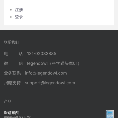
注册
登录
联系我们
电 话：131-02033885
微 信：legendowl（科学猫头鹰01）
业务联系：
info@legendowl.com
捐赠支持：
support@legendowl.com
产品
医路东西
原
当
¥
210.00
¥
75.00