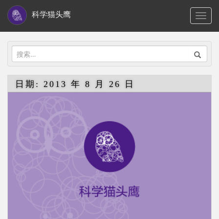
S
科学猫头鹰
TOGG
k
i
p
搜
t
索：
o
日期:
2013 年 8 月 26 日
m
a
i
n
c
o
n
t
e
n
t