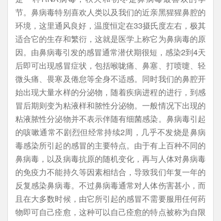
节。鼻病毒特别喜欢人类以及我们的近亲黑猩猩鼻腔的
环境，这里通风良好，温度恒定在33摄氏度左右，极其
适合它的生存和繁衍，这就是医学上称它为鼻病毒的原
因。由鼻病毒引发的感冒通常潜伏期很短，感染2到4天
后即可出现感冒症状，包括喉咙痛、鼻塞、打喷嚏、轻
微头痛、畏寒及倦怠等全身不适感。同时我们的鼻腔开
始出现大量水样的分泌物，随着疾病进程的进行，到感
冒后期则变为粘液样和脓性分泌物。一般情况下出现的
粘液脓性分泌物并不表示伴随有细菌感染。鼻病毒引起
的咳嗽通常不剧烈但经常持续2周，几乎不发烧是鼻病
毒感染所引起的感冒的主要特点。由于有上百种不同的
鼻病毒，以及病毒抗原的随机变化，再与人体对鼻病毒
的免疫力不能持久等因素相结合，导致我们年复一年的
反复感染鼻病毒。不过鼻病毒通常对人体伤害甚小，而
且在大多数时候，由它所引起的感冒不需要服用任何药
物即可自己痊愈，这种可以自己痊愈的特点被称为自限