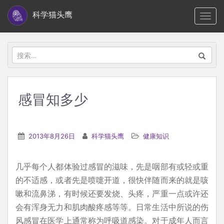
S
科学猫头鹰
TOGG
k
i
p
搜
t
索：
o
m
感冒知多少
a
i
n
2013年8月26日
科学猫头鹰
健康知识
c
o
几乎每个人都体验过感冒的滋味，先是咽部有或轻或重
n
的不适感，或者先是喷嚏开道，很快伴随而来的就是咳
t
嗽和流鼻涕，有时候还要发烧、头疼，严重一点或许还
e
会有浑身无力和肌肉酸疼感等等。日常生活中所说的伤
n
风感冒在医学上通常称为呼吸道感染。对于成年人而言
t