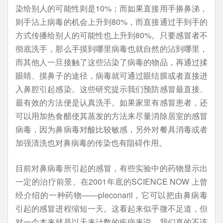
染给别人的可能性则是10%；而如果直接用手擤鼻涕，
则手沾上病毒的机会上升到80%，而直接通过手到手的
方式传播给别人的可能性也上升到80%。只要感冒者不
彻底洗手，那么手摸到哪里病毒也就自然的沾到哪里，
而其他人一旦接触了这些沾染了病毒的物品，再通过揉
眼睛、摸鼻子的途径，病毒就可通过眼结膜或者直接进
入鼻腔引起感染。这些研究提示我们预防感冒最直接、
最有效的方法便是认真洗手。如果家里有感冒患者，还
可以用加热食醋使其蒸发的方法来尽量消除居室的感冒
病毒，因为鼻病毒对酸比较敏感，另外对餐具消毒或者
加强清洗也对鼻病毒的传染也有阻碍作用。
目前对鼻病毒所引起的感冒，有些实验中的药物显示出
一定的治疗前景。在2001年底的SCIENCE NOW 上曾
经介绍的一种药物——pleconaril，它可以把由鼻病毒
引起的感冒进程缩短一天。这看起来似乎微不足道，但
对一个本来就是以天来计数的疾病来说，我们真的不该