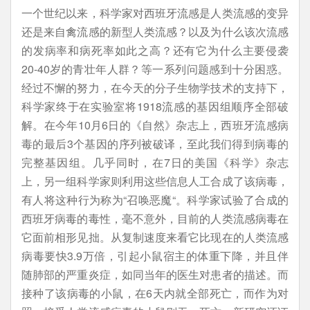
一个世纪以来，科学家对西班牙流感是人类流感的变异
还是来自禽流感的新型人类流感？以及为什么该次流感
的发病率和病死率如此之高？还有它为什么主要侵袭
20-40岁的青壮年人群？等一系列问题感到十分困惑。
经过不懈的努力，在今天的分子生物学技术的支持下，
科学家终于在实验室将1918流感的基因组顺序全部破
解。在今年10月6日的《自然》杂志上，西班牙流感病
毒的最后3个基因的序列被破译，至此我们得到病毒的
完整基因组。几乎同时，在7日的美国《科学》杂志
上，另一组科学家则利用这些信息人工合成了该病毒，
有人将这种行为称为“召唤恶魔“。科学家试验了合成的
西班牙病毒的毒性，毫不意外，目前的人类流感病毒在
它面前相形见拙。从复制速度来看它比现在的人类流感
病毒要快3.9万倍，引起小鼠宿主的体重下降，并且伴
随肺部的严重炎症，如同当年的医生对患者的描述。而
接种了该病毒的小鼠，在6天内就全部死亡，而作为对