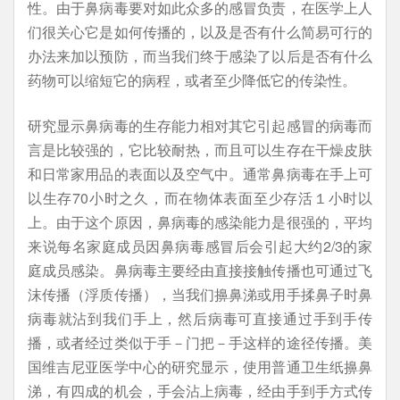
性。由于鼻病毒要对如此众多的感冒负责，在医学上人
们很关心它是如何传播的，以及是否有什么简易可行的
办法来加以预防，而当我们终于感染了以后是否有什么
药物可以缩短它的病程，或者至少降低它的传染性。
研究显示鼻病毒的生存能力相对其它引起感冒的病毒而
言是比较强的，它比较耐热，而且可以生存在干燥皮肤
和日常家用品的表面以及空气中。通常鼻病毒在手上可
以生存70小时之久，而在物体表面至少存活１小时以
上。由于这个原因，鼻病毒的感染能力是很强的，平均
来说每名家庭成员因鼻病毒感冒后会引起大约2/3的家
庭成员感染。鼻病毒主要经由直接接触传播也可通过飞
沫传播（浮质传播），当我们擤鼻涕或用手揉鼻子时鼻
病毒就沾到我们手上，然后病毒可直接通过手到手传
播，或者经过类似于手－门把－手这样的途径传播。美
国维吉尼亚医学中心的研究显示，使用普通卫生纸擤鼻
涕，有四成的机会，手会沾上病毒，经由手到手方式传