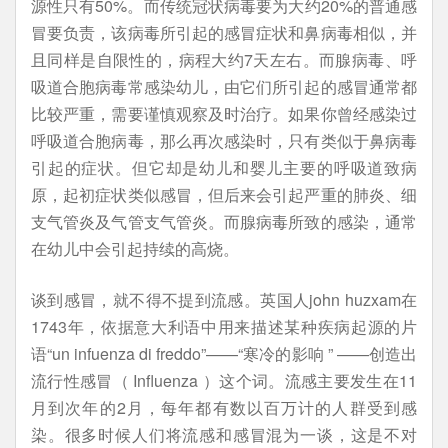
源性只有50%。而传统冠状病毒要为大约20%的普通感
冒要负责，该病毒所引起的感冒症状和鼻病毒相似，并
且同样是自限性的，病程大约7天左右。而腺病毒、呼
吸道合胞病毒常感染幼儿，由它们所引起的感冒通常都
比较严重，需要谨慎观察及时治疗。如果你曾经感染过
呼吸道合胞病毒，那么再次感染时，只有类似于鼻病毒
引起的症状。但它却是幼儿和婴儿主要的呼吸道致病
原，起初症状类似感冒，但后来会引起严重的肺炎、细
支气管炎及气管支气管炎。而腺病毒所致的感染，通常
在幼儿中会引起持续的高烧。
谈到感冒，就不得不提到流感。英国人john huzxam在
1743年，依据意大利语中用来描述某种疾病起源的片
语“un infuenza di freddo”——“寒冷的影响 ” ——创造出
流行性感冒（ Influenza ）这个词。流感主要发生在11
月到次年的2月，每年都有数以百万计的人群受到感
染。很多时候人们将流感和感冒混为一谈，这是不对