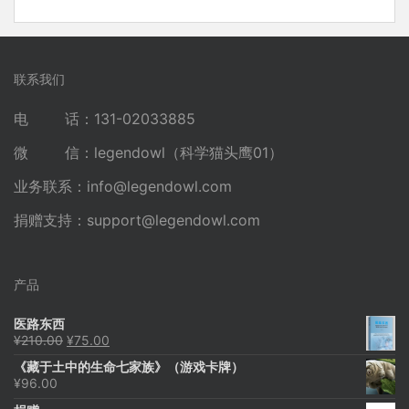
联系我们
电 话：131-02033885
微 信：legendowl（科学猫头鹰01）
业务联系：
info@legendowl.com
捐赠支持：
support@legendowl.com
产品
医路东西
原
当
¥
210.00
¥
75.00
价
前
《藏于土中的生命七家族》（游戏卡牌）
为：
价
¥
96.00
¥210.00。
格
为：