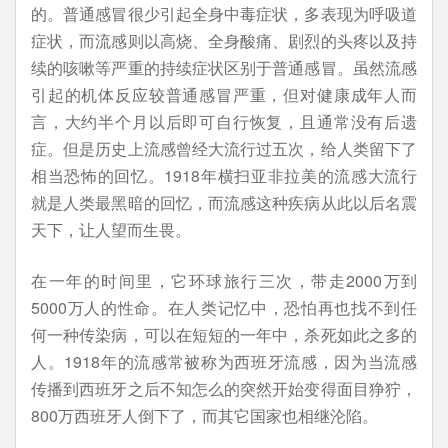
的。普通感冒很少引起全身中毒症状，多表现为呼吸道
症状，而流感则以高烧、全身酸痛、剧烈的头疼以及持
续的咳嗽等严重的持续症状区别于普通感冒。虽然流感
引起的机体反应较普通感冒严重，但对健康成年人而
言，大约半个月以后即可自行恢复，且通常没有后遗
症。但是历史上流感曾经大流行过五次，给人类留下了
相当恐怖的回忆。1918年横扫亚非拉美的流感大流行
就是人类最黑暗的回忆，而流感这种疾病从此以后名震
天下，让人望而生畏。
在一年的时间里，它环球旅行三次，带走2000万到
5000万人的性命。在人类记忆中，恐怕再也找不到任
何一种传染病，可以在短短的一年中，杀死如此之多的
人。1918年的流感常被称为西班牙流感，因为当流感
传播到西班牙之后不知怎么的突然开始变得面目狰狞，
800万西班牙人倒下了，而其它国家也相继沦陷。