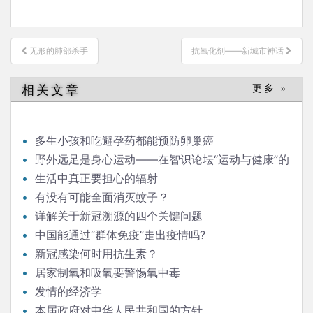
文
无形的肺部杀手
抗氧化剂——新城市神话
章
导
相关文章
更多 »
航
多生小孩和吃避孕药都能预防卵巢癌
野外远足是身心运动——在智识论坛“运动与健康”的
发言
生活中真正要担心的辐射
有没有可能全面消灭蚊子？
详解关于新冠溯源的四个关键问题
中国能通过“群体免疫”走出疫情吗?
新冠感染何时用抗生素？
居家制氧和吸氧要警惕氧中毒
发情的经济学
本届政府对中华人民共和国的方针