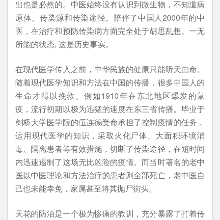
出也是必然的。中医始终没有认识到微生物，不知道病
原体、传染源和传染途径。陪伴了中国人2000年的中
医，在治疗和预防传染病方面完全处于胡思乱想、一无
所能的状态, 这是历史事实。
在现代医学传入之前，中华民族的健康只能听天由命。
随着现代医学知识和方法在中国的传播，很多中国人的
生命才得以挽救。例如1910年在东北地区爆发的鼠
疫，流行初期以极为迅猛的速度在东三省传播。毕业于
剑桥大学医学院的伍连德受命承担了控制疫情的任务，
运用现代医学的知识，采取火化尸体、大面积环境消
毒、隔离患者等有效措施，切断了传染途径，在短时间
内迅速遏制了这场无比凶险的疫情。而当时著名的老中
医以中医理论和方法治疗的患者则全部死亡，老中医自
己也未能幸免，家属甚至将其抛尸街头。
天花的防治是一个极为惨痛的教训，充分暴露了打着传