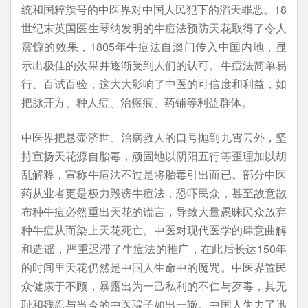
统和国粹旗号的中医界对中国人民犯下的滔天罪恶。18
世纪末英国医生琴纳发明的牛痘法预防天花取得了令人
震惊的效果，1805年牛痘法自澳门传入中国内地，显
示出极佳的效果并逐渐受到人们的认可。牛痘法简单易
行、百试百验，这大大影响了中医的可信度和利益，如
把脉开方、种人痘、治瘢痕、药铺等利益群体。
中医界把悬壶济世、治病救人的口号抛到九霄云外，坚
持宣扬天花源自胎毒，顽固地以阴阳五行等歪理加以胡
乱解释，宣称牛痘法不过是将胎毒引出而已。部分中医
药从业者更是极力毁谤牛痘法，恐吓民众，甚至故意散
布种牛痘必然重出天花的谎言，导致大量愚昧民众放弃
种牛痘从而染上天花死亡。中医对现代医学的肆意曲解
和造谣，严重迟滞了牛痘法的推广，在此后长达150年
的时间里天花仍然是中国人生命中的魔咒。中医界置民
众健康于不顾，暴露出为一己私利的不仁与歹毒，其无
耻和残忍与当今的中医骗子如出一辙。中国人失去了迅