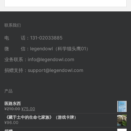
联系我们
电 话：131-02033885
微 信：legendowl（科学猫头鹰01）
业务联系：
info@legendowl.com
捐赠支持：
support@legendowl.com
产品
医路东西
原
当
¥
210.00
¥
75.00
价
前
《藏于土中的生命七家族》（游戏卡牌）
为：
价
¥
96.00
¥210.00。
格
为：