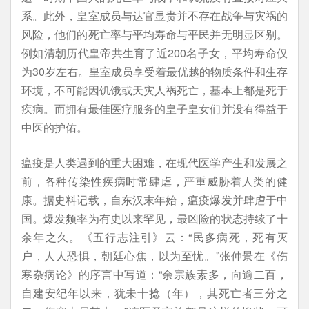
系。此外，皇室成员与达官显贵并不存在战争与灾祸的
风险，他们的死亡率与平均寿命与平民并无明显区别。
例如清朝历代皇帝共生育了近200名子女，平均寿命仅
为30岁左右。皇室成员享受着最优越的物质条件和生存
环境，不可能因饥饿或天灾人祸死亡，基本上都是死于
疾病。而拥有最佳医疗服务的皇子皇女们并没有得益于
中医的护佑。
瘟疫是人类遇到的重大困难，在现代医学产生和发展之
前，各种传染性疾病时常肆虐，严重威胁着人类的健
康。据史料记载，自东汉末年始，瘟疫爆发并肆虐于中
国。爆发频率为有史以来罕见，最凶险的状态持续了十
余年之久。《五行志注引》云：“民多病死，死有灭
户，人人恐惧，朝廷心焦，以为至忧。”张仲景在《伤
寒杂病论》的序言中写道：“余宗族素多，向逾二百，
自建安纪年以来，犹未十捻（年），其死亡者三分之