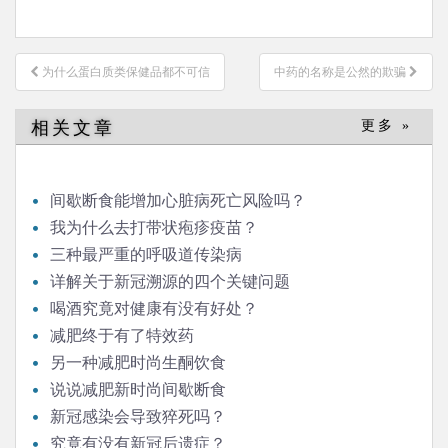
文
为什么蛋白质类保健品都不可信
中药的名称是公然的欺骗
章
导
相关文章
更多 »
航
间歇断食能增加心脏病死亡风险吗？
我为什么去打带状疱疹疫苗？
三种最严重的呼吸道传染病
详解关于新冠溯源的四个关键问题
喝酒究竟对健康有没有好处？
减肥终于有了特效药
另一种减肥时尚生酮饮食
说说减肥新时尚间歇断食
新冠感染会导致猝死吗？
究竟有没有新冠后遗症？