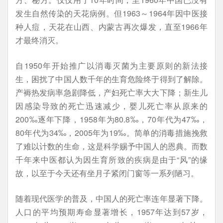
发生自然传染的天花病例。但1963～1964年因中医接
种人痘，天花在山西、内蒙古再次爆发，直至1966年
才最终消灭。
自1950年开始推广以消毒灭菌为主要原则的新法接
生，困扰了中国人数千年的生育危险终于得到了解除。
产褥热发病率急剧降低，产妇死亡率大大下降；新生儿
因感染导致的死亡迅速减少，婴儿死亡率从原来的
200‰逐年下降，1958年为80.8‰，70年代为47‰，
80年代为34‰，2005年为19‰。简单的消毒措施挽救
了难以计数的生命，这是科学赐予中国人的恩典。而数
千年来中医都认为因生育所致的疾病是由于“风”的缘
故，以至于今天还有坐月子紧闭门窗等一系列陋习。
随着现代医学的普及，中国人的死亡率连年显著下降。
人口的平均预期寿命显著增长，1957年达到57岁，