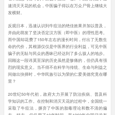
速消灭天花的机会，中医骗子得以在万众尸骨上继续大
发横财。
反观日本，迅速认识到牛痘法的绝佳效果并加以普及，
并由此萌发了坚决否定汉方医（即中医）的理性思考。
而中国却花费了150年左右的漫长时间，付出了无数生
命的代价，其根源仅仅是中医界的行业利益，可见中医
骗子的无耻与民众的愚昧已经达到了多么骇人的地步。
回顾这一段讳莫至深的历史虽然是惨痛的，但仍具有强
烈的现实意义。当不得不在科学与传统、生命与利益之
间做出抉择时，中华民族引以为荣的仁爱美德究竟在哪
里？
20世纪50年代初，政府大力开展了防治疾病、普及科
学知识的工作。在控制和消灭天花的过程中，全国统一
采取了牛痘法，摒弃了中医的胎毒理论和数不清的偏
方、秘方。仅仅用了10年时间，至1960年中国已没有