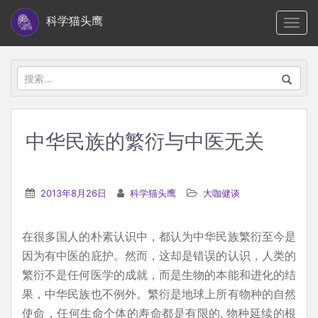
S
科学猫头鹰
TOGG
k
i
p
搜
t
索：
o
m
中华民族的繁衍与中医无关
a
i
n
2013年8月26日
科学猫头鹰
大咖健谈
c
o
在很多国人的朴素认识中，都认为中华民族繁衍至今是
n
因为有中医的庇护。然而，这却是错误的认识，人类的
t
繁衍不是任何医学的成就，而是生物的本能和进化的结
e
果，中华民族也不例外。繁衍是地球上所有物种的自然
n
使命，任何生命个体的寿命都是有限的, 物种延续的根
t