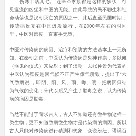
二，伤寒十居其七。”连医圣家族都是这样的惨状，可
见瘟疫的凶猛和中医的无能。由此导致的民不聊生和社
会动荡也是汉朝灭亡的原因之一。此后直至民国时期，
传染病反复在中国爆发流行，在2000年左右的时间
里，中医对瘟疫一直束手无策。
中医对传染病的病因、治疗和预防的方法基本上一无所
知。在秦朝之前，中医认为传染病是鬼神作祟，多以傩
（驱鬼的仪式）来应对；到了汉朝，以张仲景为代表的
中医认为瘟疫是因气候不正产生瘴气所致，提出了“六
气致病说”，即阴、阳、风、雨、晦、明，把病因归结
为气候的变化；宋代以后又产生了胎毒之说，认为传染
病的病因是胎毒。
当然不能过于苛求古人，古人不知道还有微生物这样一
类生物，更不知道致病微生物才是传染病的病因。所以
古人只能对传染病进行猜测和想象，众说纷纭、谬误百