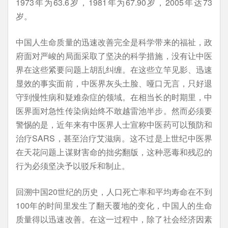
1973年为63.6岁，1981年为67.90岁，2005年达73
岁。
中国人生命质量的迅速改善完全是科学带来的福祉，政
府面对严峻的局面采取了坚决的科学措施，没有让中医
界在这些紧要问题上胡乱纠缠。在这些立竿见影、迅速
显效的事实面前，中医界灰头土脸、哑口无言，只好退
守到慢性病和疑难杂症的领域。在相当长的时期里，中
医界面对急性传染病始终不敢越雷池半步。然而必须要
警惕的是，近年来有中医界人士宣称中医药可以预防和
治疗SARS，甚至治疗艾滋病。这不过是上世纪中医界
在天花问题上谋财害命的拙劣翻版，这种恶毒和残忍的
行为必须坚决予以驳斥和制止。
回溯中国20世纪的历史，人口死亡率和平均寿命在不到
100年的时间里发生了翻天覆地的变化，中国人的生命
质量得以迅速改善。在这一过程中，除了社会经济因素