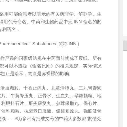
免采用可能给患者以暗示的有关药理学、解剖学、生
用代号命名。中药和生物药品中无 INN 命名的酌
专利药名，
r Pharmaceutica1 Substances ,简称 INN )
这样严肃的国家级法规在中药面前就成了废纸。所有
”，都可以不遵循《命名原则》的相关规定。实际情况
称岂止是暗示，简直是赤裸裸的欺骗。
阴活血颗粒、十香止痛丸、儿童清肺丸、三九胃泰颗
宝片、牛黄降压丸、正骨水、生血丸、孕康颗粒、地
、利胆排石片、肝炎康复丸、参茸保胎丸、保心片、
、催乳颗粒、抗衰老口服液、偏瘫复原丸、强筋健骨
液……6万多种有批准文号的中药大多数都“酌情处