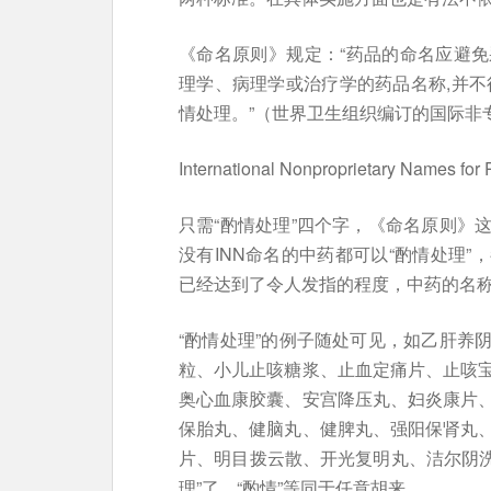
《命名原则》规定：“药品的命名应避
理学、病理学或治疗学的药品名称,并不得
情处理。”（世界卫生组织编订的国际非
International Nonproprietary Names fo
只需“酌情处理”四个字，《命名原则》
没有INN命名的中药都可以“酌情处理
已经达到了令人发指的程度，中药的名
“酌情处理”的例子随处可见，如乙肝养
粒、小儿止咳糖浆、止血定痛片、止咳
奥心血康胶囊、安宫降压丸、妇炎康片
保胎丸、健脑丸、健脾丸、强阳保肾丸
片、明目拨云散、开光复明丸、洁尔阴洗
理”了，“酌情”等同于任意胡来。