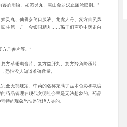
内容的用语。如媚灵丸、雪山金罗汉止痛涂膜剂。”
、媚灵丸、仙骨参芪口服液、龙虎人丹、复方仙灵风
、回生第一丹、金锁固精丸……骗子们声称中药走向
:复方丹参片等。”
、复方草珊瑚含片、复方益肝丸、复方羚角降压片、
了，恐怕没人知道准确数量。
以完全无视规定。中药的名称充满了巫术色彩和欺骗
样的药品管理在现代文明社会里是无法想象的。药品
种奇特的现象恐怕是冠绝人类的。