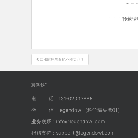
～～
！！！转载请
文
口服胶原蛋白能不能美容？
章
导
航
联系我们
电 话：131-02033885
微 信：legendowl（科学猫头鹰01）
业务联系：
info@legendowl.com
捐赠支持：
support@legendowl.com