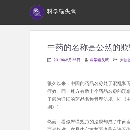
S
科学猫头鹰
k
i
p
t
o
中药的名称是公然的欺
m
a
2013年8月26日
科学猫头鹰
大咖
i
n
c
很久以来，中国的药品名称处于混乱和
o
疗效、同一处方有数十个药品名称的现
n
了颇为详细的药品名称管理法规，即《
t
则》）
e
n
然而，看似严谨规范的法规却成了中药
t
两种标准。在具体实施方面也是有法不