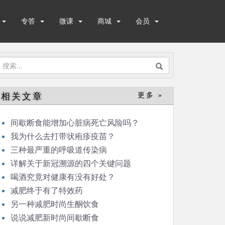
专答
微课
商城
会员
搜
索：
相关文章
更多 »
间歇断食能增加心脏病死亡风险吗？
我为什么去打带状疱疹疫苗？
三种最严重的呼吸道传染病
详解关于新冠溯源的四个关键问题
喝酒究竟对健康有没有好处？
减肥终于有了特效药
另一种减肥时尚生酮饮食
说说减肥新时尚间歇断食