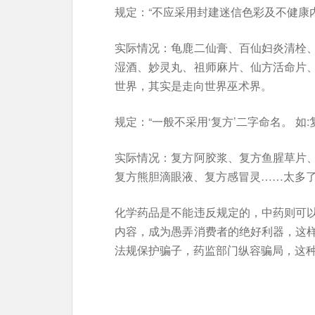
规定：“不应采用封建迷信色彩及不健康
实际情况：龟鹿二仙膏、百仙妇炎清栓
湿酒、妙灵丸、祖师麻片、仙方活命片
世界，其实是走向世界巫术界。
规定：“一般不采用‘复方’二字命名。 如
实际情况：复方阿胶浆、复方鱼腥草片
复方熊胆滴眼液、复方感冒灵……太多
化学药品是不能违反规定的，中药则可
内容，成为愚弄消费者的绝好利器，这
法规保护骗子，药监部门纵容骗局，这