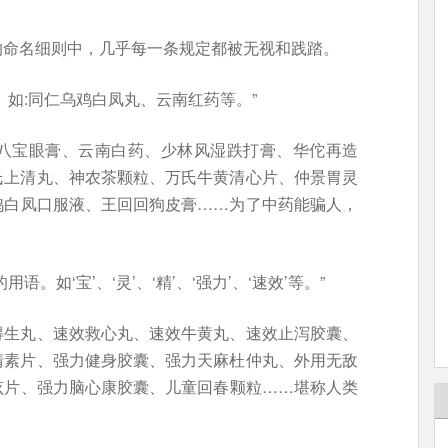
的命名细则中，几乎每一条规定都被无视和践踏。
。如:同仁乌鸡白凤丸、云南红药等。”
八宝眼膏、云南白药、少林风湿跌打膏、华佗再造
氏上清丸、神农茶颗粒、万氏牛黄清心片、仲景胃灵
鸡白凤口服液、王回回狗皮膏……为了中药能骗人，
。如‘宝’、‘灵’、‘精’、‘强力’、‘速效’等。”
得生丸、速效救心丸、速效牛黄丸、速效止泻胶囊、
清素片、强力健身胶囊、强力天麻杜仲丸、外用无敌
眩片、强力脑心康胶囊、儿童回春颗粒……堪称人类