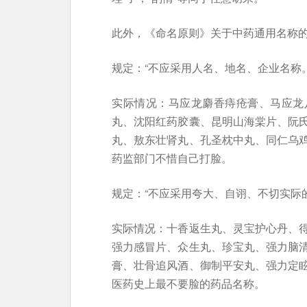
此外，《命名原则》关于中药通用名称
规定：“不应采用人名、地名、企业名称
实际情况：马应龙麝香痔疮膏、马应龙
丸、沈阳红药胶囊、昆明山海棠片、阮
丸、敖东壮肾丸、孔圣枕中丸、同仁乌
药监部门不惜自己打脸。
规定：“不应采用夸大、自诩、不切实际的用语
实际情况：十香返生丸、灵宝护心丹、
强力感冒片、众生丸、珍宝丸、强力脑
膏、壮骨追风酒、御制平安丸、强力定
医药史上最不要脸的药品名称。