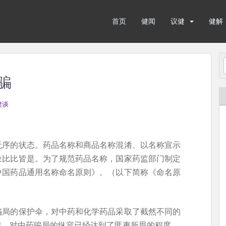
首页
健闻
议健
健解
骗
健谈
无序的状态。药品名称和商品名称混淆、以名称宣示
象比比皆是。为了规范药品名称，国家药监部门制定
中国药品通用名称命名原则》。（以下简称《命名原
骗局的保护伞，对中药和化学药品采取了截然不同的
依，对中药骗局的纵容已经达到了匪夷所思的程度。