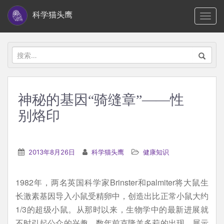
S
科学猫头鹰
TOGG
k
i
p
搜
t
索：
o
m
神秘的基因“骑缝章”——性
a
别烙印
i
n
c
2013年8月26日
科学猫头鹰
健康知识
o
n
t
1982年，两名英国科学家Brinster和palmiter将大鼠生
e
长激素基因导入小鼠受精卵中，创造出比正常小鼠大约
n
1/3的超级小鼠。从那时以来，生物学中的最新进展就
t
不时引起公众的兴趣。数年前克隆羊多莉的出现，展示