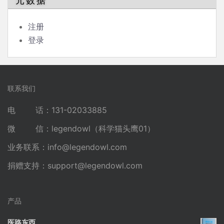
元数据
注册
登录
联系我们
电 话：131-02033885
微 信：legendowl（科学猫头鹰01）
业务联系：
info@legendowl.com
捐赠支持：
support@legendowl.com
产品
医路东西