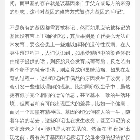
闭。而甲基的存在就是该基因来自于父方或母方的来源
的标志，这种对基因的修饰方式被称为基因的“印记”。
不是所有的基因都需要被标记，然而如果应该被标记的
基因没有带上正确的印记，其后果则是子代要么无法正
常发育，要么会患上一些难以解释的遗传性疾病。在人
类生殖过程中，人们认识到，如果受精卵中的染色体都
由精子提供的话，则胚胎只会发育成葡萄胎，反之若由
两个卵子的融合提供，则发育成卵巢畸胎瘤。如果在发
育的过程中，这些印记由于偶然的原因发生了改变，就
会引发一些难以理解的现象。比如同卵双生子中，虽然
拥有似乎完全相同的遗传信息，甚至基本一致的生活环
境，但两者却有可能出现巨大的差异，比如一个健康，
而另一个却患有精神病。基因的印记伴随人的一生，随
着年龄的老去，这些印记也在发生改变，甚至印记的改
变和衰老之间可能也是大有关系的。然而在“辉夜姬”出
现之前，所有关于基因印记标记了父母来源的想法都仅