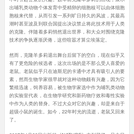
出哺乳类动物个体发育中受精卵的细胞核可以由体细胞
胞核来代替，从而引发一系列旷日持久的风波，其最高
潮时甚至波及到联合国提出决议禁止将此技术用于人类
的克隆。伴随着多莉悄然退出世界，和大众对围绕克隆
技术的争执逐渐厌倦，这些喧嚣才算尘埃落定。
然而，克隆羊多莉退出舞台后留下的空白，现在似乎又
有了更危险的候选者，这次出场的是不那么受人喜爱的
老鼠。老鼠似乎只在迪斯尼的卡通中才具有吸引人的要
素，然而生物学家很早就对这种动物颇有兴趣，因为它
繁殖迅速，饲养容易，被生物学家选中作为哺乳类动物
的实验室代表，在生物学研究和新药物疗效和毒性实验
中作为人类的替身。不过大众对它的兴趣，却是来自于
超级小鼠的诞生。如今，22年时光的流逝，老鼠又回来
了。