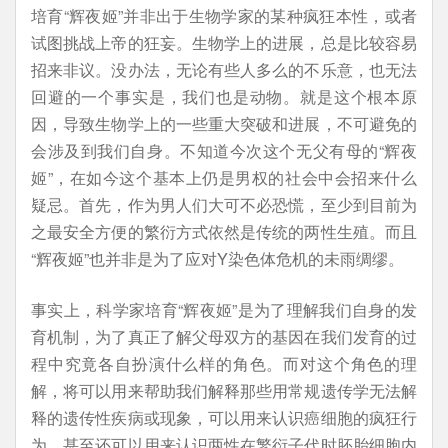
培育“辉夜姬”并非出于生物学家的某种疯狂本性，或者
试图挑战上帝的狂妄。生物学上的进展，总是比较容易
招来非议。没办法，无论有些人多么的不乐意，也无法
回避的一个事实是，我们也是动物。就是这个根本原
因，导致生物学上的一些重大突破和进展，不可避免的
会涉及到我们自身。不知道今次这个无父有母的“辉夜
姬”，在如今这个基本上仍是男权的社会中会招来什么
疑忌。首先，作为男人们大可不必恐慌，至少到目前为
之最安全方便的繁衍方式依然是传统的两性生殖。而且
“辉夜姬”也并非是为了应对Y染色体危机的未雨绸缪。
事实上，科学家培育“辉夜姬”是为了理解我们自身的发
育机制，为了真正了解父母双方的基因在我们发育的过
程中究竟各自扮演什么样的角色。而对这个角色的理
解，将可以用来帮助我们解释那些用常规遗传学无法解
释的遗传性疾病或现象，可以用来认识癌细胞的疯狂行
为，甚至还可以用来认识两性在繁衍子代时胚胎细胞内