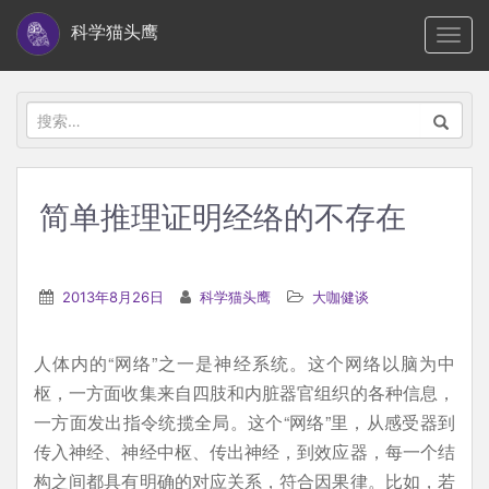
S
科学猫头鹰
TOGG
k
i
p
搜
t
索：
o
m
简单推理证明经络的不存在
a
i
n
2013年8月26日
科学猫头鹰
大咖健谈
c
o
人体内的“网络”之一是神经系统。这个网络以脑为中
n
枢，一方面收集来自四肢和内脏器官组织的各种信息，
t
一方面发出指令统揽全局。这个“网络”里，从感受器到
e
传入神经、神经中枢、传出神经，到效应器，每一个结
n
构之间都具有明确的对应关系，符合因果律。比如，若
t