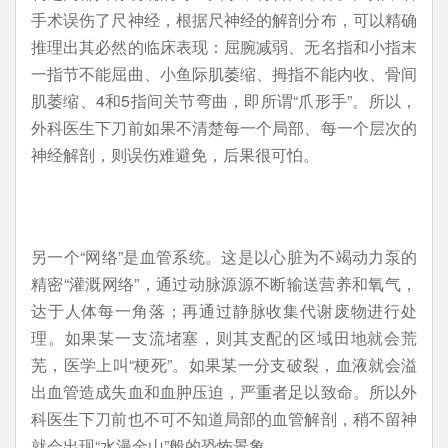
手术误伤了尺神经，根据尺神经的解剖分布，可以精确
推理出其必然的临床表现：屈腕减弱、无名指和小指末
一指节不能屈曲、小鱼际肌萎缩、拇指不能内收、骨间
肌萎缩、4和5指间关节弯曲，即所谓“爪形手”。所以，
外科医生下刀前如果不清楚每一个局部、每一个层次的
神经解剖，则误伤难避免，后果很可怕。
另一个“网络”是血管系统。这是以心脏为不竭动力泵的
精密“灌溉网络”，通过动脉源源不断输送营养和氧气，
达于人体每一角落；再通过静脉收集代谢废物进行处
理。如果某一支流堵塞，则其支配的区域田地就会荒
芜，医学上叫“梗死”。如果某一分支破裂，血液就会溢
出血管造成失血和血肿压迫，严重者足以致命。所以外
科医生下刀前也不可不知道局部的血管解剖，稍不留神
就会出现“水漫金山”般的恐怖景象。