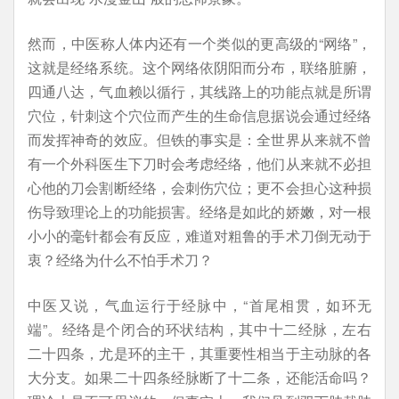
然而，中医称人体内还有一个类似的更高级的“网络”，
这就是经络系统。这个网络依阴阳而分布，联络脏腑，
四通八达，气血赖以循行，其线路上的功能点就是所谓
穴位，针刺这个穴位而产生的生命信息据说会通过经络
而发挥神奇的效应。但铁的事实是：全世界从来就不曾
有一个外科医生下刀时会考虑经络，他们从来就不必担
心他的刀会割断经络，会刺伤穴位；更不会担心这种损
伤导致理论上的功能损害。经络是如此的娇嫩，对一根
小小的毫针都会有反应，难道对粗鲁的手术刀倒无动于
衷？经络为什么不怕手术刀？
中医又说，气血运行于经脉中，“首尾相贯，如环无
端”。经络是个闭合的环状结构，其中十二经脉，左右
二十四条，尤是环的主干，其重要性相当于主动脉的各
大分支。如果二十四条经脉断了十二条，还能活命吗？