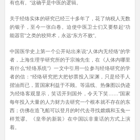
有也有。”这确乎是中医的逻辑。
关于经络实体的研究已经三十多年了，花了纳税人无数
的银子，至今一张白卷。迫使中医卫士们又要祭起“功
能器官”之类的狡辩术，永远“东方不败”。
中国医学史上第一个公开站出来说“人体内无经络”的学
者，上海生理学研究所的于宗瀚先生，在《人体内哪里
有什么“经络系统”》一文中引用一位参与经络研究的学
者的信：“经络研究把大把钞票投入深渊，只是经手人
揩油而已，置国家利益于不顾。等温线、热像图以伪迹
为经络客观显示，笑话开到国外，令天下笑……”国家
每年投入大量的人力财力去研究一个根本就不存在的东
西；仿佛在造飞船可以登月的时代去寻找嫦娥和玉兔一
样荒谬。《皇帝的新装》在中国以非童话的方式上演
着。