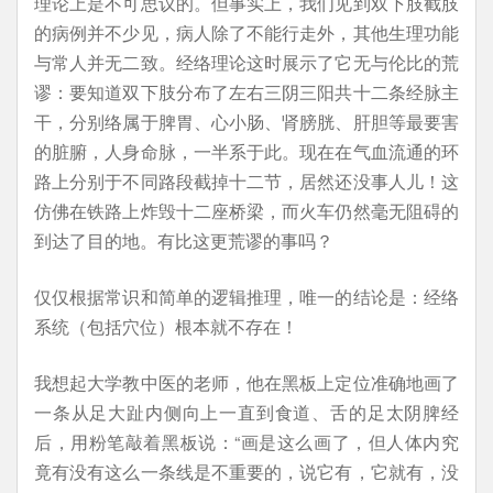
理论上是不可思议的。但事实上，我们见到双下肢截肢
的病例并不少见，病人除了不能行走外，其他生理功能
与常人并无二致。经络理论这时展示了它无与伦比的荒
谬：要知道双下肢分布了左右三阴三阳共十二条经脉主
干，分别络属于脾胃、心小肠、肾膀胱、肝胆等最要害
的脏腑，人身命脉，一半系于此。现在在气血流通的环
路上分别于不同路段截掉十二节，居然还没事人儿！这
仿佛在铁路上炸毁十二座桥梁，而火车仍然毫无阻碍的
到达了目的地。有比这更荒谬的事吗？
仅仅根据常识和简单的逻辑推理，唯一的结论是：经络
系统（包括穴位）根本就不存在！
我想起大学教中医的老师，他在黑板上定位准确地画了
一条从足大趾内侧向上一直到食道、舌的足太阴脾经
后，用粉笔敲着黑板说：“画是这么画了，但人体内究
竟有没有这么一条线是不重要的，说它有，它就有，没