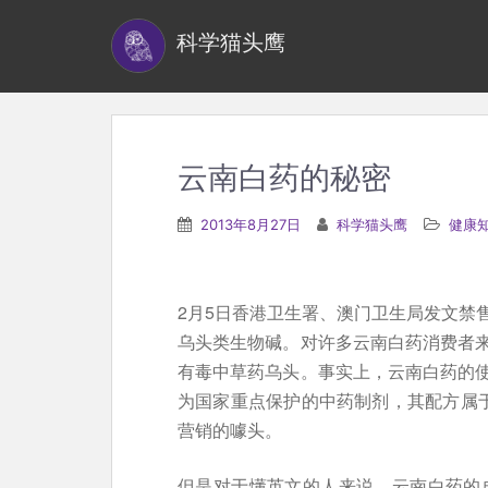
S
科学猫头鹰
k
i
p
t
o
云南白药的秘密
m
a
2013年8月27日
科学猫头鹰
健康
i
n
c
2月5日香港卫生署、澳门卫生局发文禁
o
乌头类生物碱。对许多云南白药消费者
n
有毒中草药乌头。事实上，云南白药的
t
为国家重点保护的中药制剂，其配方属于
e
营销的噱头。
n
t
但是对于懂英文的人来说，云南白药的成