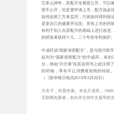
它多么神奇，其配方全都是公开、可以
密不公开，但是要申请上市，配方就必
如何由第三方来监控，疗效如何得到保
是拿自己的健康开玩笑。所有上市的药
有利于别人在原配方的基础上进行改进
的研发者获得十几、二十年的专利保护
中成药搞“国家保密配方”，是与现代医
起列为“国家保密配方”的中成药，有
分，例如“片仔癀”在其说明书上就注明
的药物，享有不让消费者知情的特权
（《新华每日电讯2013年3月22日）
方舟子，科普作家。本名方是民，199
互联网先驱者，创办并主持中文最早的