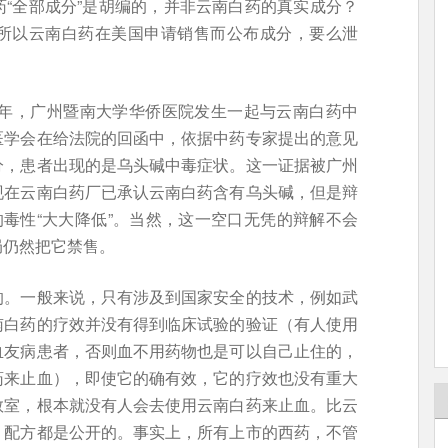
“全部成分”是胡编的，并非云南白药的真实成分？
所以云南白药在美国申请销售而公布成分，要么泄
3年，广州暨南大学华侨医院发生一起与云南白药中
医学会在给法院的回函中，依据中药专家提出的意见
分，患者出现的是乌头碱中毒症状。这一证据被广州
现在云南白药厂已承认云南白药含有乌头碱，但是辩
的毒性“大大降低”。当然，这一空口无凭的辩解不会
局仍然把它禁售。
的。一般来说，只有涉及到国家安全的技术，例如武
南白药的疗效并没有得到临床试验的验证（有人使用
血友病患者，否则血不用药物也是可以自己止住的，
药来止血），即使它的确有效，它的疗效也没有重大
救室，根本就没有人会去使用云南白药来止血。比云
、配方都是公开的。事实上，所有上市的西药，不管