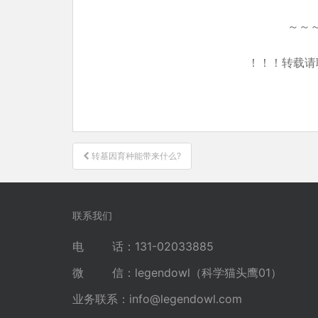
～～
！！！转载请
文
转基因育种能带来什么?
章
导
航
联系我们
电 话：131-02033885
微 信：legendowl（科学猫头鹰01）
业务联系：
info@legendowl.com