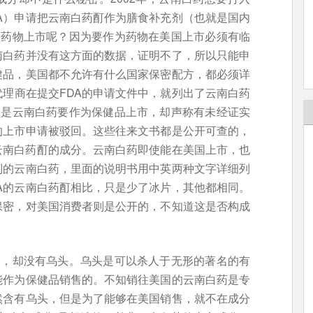
A）申请把云南白药酊作为膳食补充剂（也就是国内
为药物上市呢？因为要作为药物在美国上市必须有临
南白药并没有这方面的数据，证明不了，所以只能申
健品，美国都不允许有什么国家保密配方，都必须详
理商在提交FDA的申请文件中，就列出了云南白药
但是云南白药要作为保健品上市，却声称有未经证实
的上市申请被驳回。这些往来文书都是公开可查的，
的云南白药酊的成分。云南白药即使能在美国上市，也
到的云南白药，里面的说明书用中英两种文字详细列
A的云南白药酊相比，只是少了冰片，其他都相同。
保密，对美国消费者则是公开的，不知道这是否构成
中，却没有乌头。乌头是可以杀人于无形的著名的有
能作为保健品销售的。不知销往美国的云南白药是专
然含有乌头，但是为了能够在美国销售，就不在成分