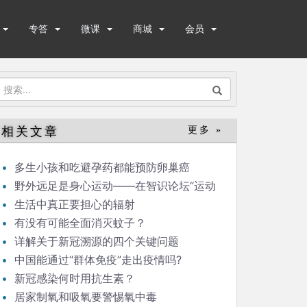
专答
微课
商城
会员
搜
索：
相关文章
更多 »
多生小孩和吃避孕药都能预防卵巢癌
野外远足是身心运动——在智识论坛“运动
与健康”的发言
生活中真正要担心的辐射
有没有可能全面消灭蚊子？
详解关于新冠溯源的四个关键问题
中国能通过“群体免疫”走出疫情吗?
新冠感染何时用抗生素？
居家制氧和吸氧要警惕氧中毒