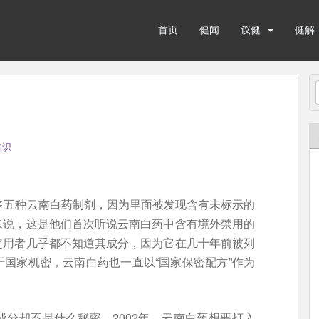
首页
健闻
议健
健解
知识
售五种云南白药制剂，因为里面被发现含有未标示的
来说，这是他们首次听说云南白药中含有境外禁用的
使用者几乎都不知道其成分，因为它在几十年前被列
国家机密，云南白药也一直以“国家保密配方”作为
分却不是什么秘密。2002年，云南白药想要打入