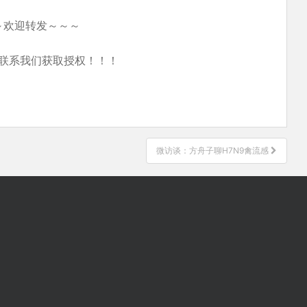
～欢迎转发～～～
联系我们获取授权！！！
微访谈：方舟子聊H7N9禽流感