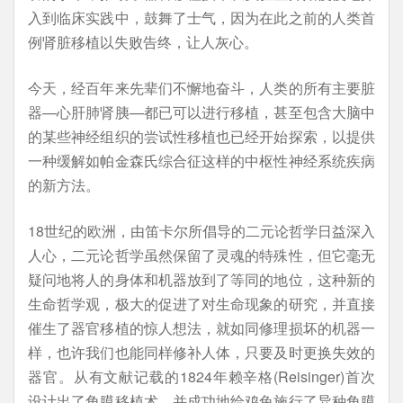
入到临床实践中，鼓舞了士气，因为在此之前的人类首
例肾脏移植以失败告终，让人灰心。
今天，经百年来先辈们不懈地奋斗，人类的所有主要脏
器—心肝肺肾胰—都已可以进行移植，甚至包含大脑中
的某些神经组织的尝试性移植也已经开始探索，以提供
一种缓解如帕金森氏综合征这样的中枢性神经系统疾病
的新方法。
18世纪的欧洲，由笛卡尔所倡导的二元论哲学日益深入
人心，二元论哲学虽然保留了灵魂的特殊性，但它毫无
疑问地将人的身体和机器放到了等同的地位，这种新的
生命哲学观，极大的促进了对生命现象的研究，并直接
催生了器官移植的惊人想法，就如同修理损坏的机器一
样，也许我们也能同样修补人体，只要及时更换失效的
器官。从有文献记载的1824年赖辛格(Reisinger)首次
设计出了角膜移植术，并成功地给鸡兔施行了异种角膜