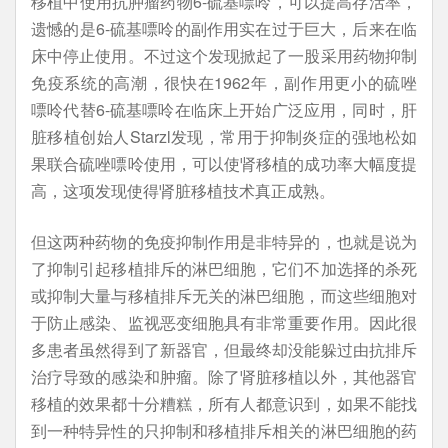
移植中使用抗肿瘤药物6-硫基嘌呤，可以提高存活率，
遗憾的是6-硫基嘌呤的副作用实在过于巨大，后来在临
床中停止使用。不过这个发现掀起了一股采用药物抑制
免疫系统的高潮，很快在1962年，副作用更小的硫唑
嘌呤代替6-硫基嘌呤在临床上开始广泛应用，同时，肝
脏移植创始人Starzl发现，常用于抑制炎症的强地松如
果联合硫唑嘌呤使用，可以使肾移植的成功率大幅度提
高，这项发现使得肾脏移植技术真正成熟。
但这两种药物的免疫抑制作用是非特异的，也就是说为
了抑制引起移植排斥的淋巴细胞，它们不加选择的杀死
或抑制大量与移植排斥无关的淋巴细胞，而这些细胞对
于防止感染、监视恶变细胞具有非常重要作用。因此很
多患者虽然得到了新器官，但最终却没能躲过由抗排斥
治疗导致的感染和肿瘤。除了肾脏移植以外，其他器官
移植的效果都十分糟糕，所有人都意识到，如果不能找
到一种特异性的只抑制和移植排斥相关的淋巴细胞的药