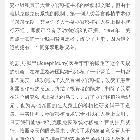
究小组积累了大量器官移植手术的经验和文献，但由于
难以克服免疫系统的限制，第一例人类器官移植手术似
乎遥遥无期，甚至许多人怀疑器官移植在人身上根本就
行不通，即便己经有了动物实验的证据。1954年，美
国波士顿的一个晚期肾炎患者，改变了历史，因为他幸
运的拥有一个同卵双胞胎兄弟。
约瑟夫·默里(JosephMurry)医生牢牢的抓住了这个天赐
的机会，在布里格姆医院给他移植了一个肾脏，一切都
非常完美，成功完成了人类首例器官移植，改变了患者
和器官移植的命运，终结了投资者的顾虑，扫除了笼罩
在这个研究领域上疑虑的乌云，开辟了器官移植的新纪
元，也为其他器官的在人身上的移植性研究铺平了道
路。事实证明，器官移植技术完全可以在人身上应用，
只要我们能够找到克服免疫系统对移植器官的排斥就
行。按照今天的眼光看来，这次手术的象征意义远大于
其实际价值，首先拥有同卵双胞胎兄弟姊妹的人微乎其