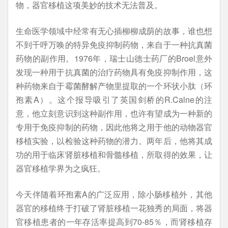
物，器官移植这项美妙的技术无法普及。
生命医学领域中经常有无心插柳柳成荫的故事，谁也想
不到千呼万唤的特异免疫抑制药物，来自于一种抗真菌
药物的副作用。1976年，瑞士山德士药厂的Broel意外
发现一种用于抗真菌的治疗药物具有免疫抑制作用，这
种药物来自于霉菌酵解产物里提取的一个环状小肽（环
孢素A）。这个报导吸引了英国剑桥的R.Calne的注
意，他立刻意识到这种副作用，也许有望成为一种新的
专用于免疫抑制的药物，因此他将之用于他的动物器官
移植实验，以检验这种药物的潜力。两年后，他将其成
功的用于临床肾脏移植和骨髓移植，所取得的效果，让
器官移植学界为之疯狂。
今天伴随着环孢素A的广泛应用，除小肠移植外，其他
器官的移植终于打破了肾脏移植一花独秀的局面，将器
官移植患者的一年存活率提高到70-85％，而肾移植存