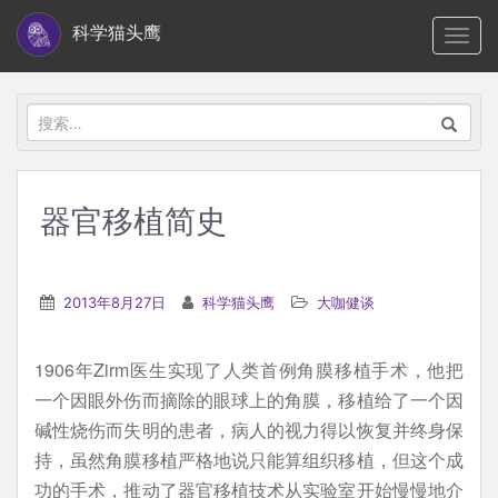
S
科学猫头鹰
TOGG
k
i
p
搜
t
索：
o
m
器官移植简史
a
i
n
2013年8月27日
科学猫头鹰
大咖健谈
c
o
1906年Zirm医生实现了人类首例角膜移植手术，他把
n
一个因眼外伤而摘除的眼球上的角膜，移植给了一个因
t
碱性烧伤而失明的患者，病人的视力得以恢复并终身保
e
持，虽然角膜移植严格地说只能算组织移植，但这个成
n
功的手术，推动了器官移植技术从实验室开始慢慢地介
t