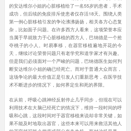
的安达维尔小姐的心脏移植给了一名55岁的患者，手术
成功，但后续的免疫排斥使患者仅存活18天。围绕人类
第一例心脏移植引发的争论沸沸扬扬，相关各方心态复
杂，比如面子问题。在许多西方人看来，这项荣誉本应
当属于早就致力于心脏移植的西方人，巴纳德是一个抢
夺桃子的小人。时易事移，在器官移植遍地开花的今
天，继续讨论荣誉问题只有老学究和道学家才有兴趣。
但是我们必须面对一个严峻的问题，巴纳德医生如何判
断安达维尔小姐的确已经死亡。而对于普通大众而言，
这场争论的最大价值正是引发人们重新思考，在医学技
术不断进步的情况下，如何界定生和死的界限。
在从前，呼吸心跳神经反射停止几乎同步，但现在可以
利用技术在大脑已经死亡的情况下，维持一段时间的呼
吸和心跳，这段时间对于器官移植来说却非常关键，如
果不能及时地取出器官，这些本来可以用来救活其他人