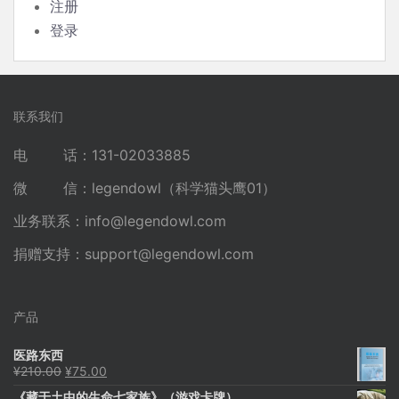
注册
登录
联系我们
电 话：131-02033885
微 信：legendowl（科学猫头鹰01）
业务联系：
info@legendowl.com
捐赠支持：
support@legendowl.com
产品
医路东西
原
当
¥
210.00
¥
75.00
价
前
《藏于土中的生命七家族》（游戏卡牌）