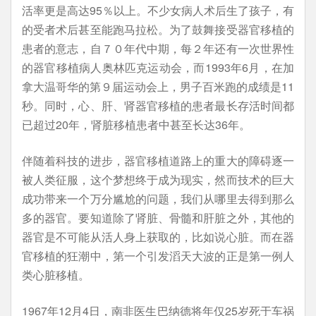
活率更是高达95％以上。不少女病人术后生了孩子，有
的受者术后甚至能跑马拉松。为了鼓舞接受器官移植的
患者的意志，自７０年代中期，每２年还有一次世界性
的器官移植病人奥林匹克运动会，而1993年6月，在加
拿大温哥华的第９届运动会上，男子百米跑的成绩是11
秒。同时，心、肝、肾器官移植的患者最长存活时间都
已超过20年，肾脏移植患者中甚至长达36年。
伴随着科技的进步，器官移植道路上的重大的障碍逐一
被人类征服，这个梦想终于成为现实，然而技术的巨大
成功带来一个万分尴尬的问题，我们从哪里去得到那么
多的器官。要知道除了肾脏、骨髓和肝脏之外，其他的
器官是不可能从活人身上获取的，比如说心脏。而在器
官移植的狂潮中，第一个引发滔天大波的正是第一例人
类心脏移植。
1967年12月4日，南非医生巴纳德将年仅25岁死于车祸