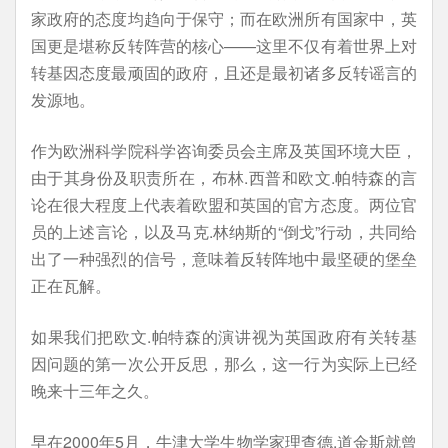
家政府的态度均趋向于保守；而在欧洲所有国家中，英
国更是堪称反转阵营的核心——这里不仅有着世界上对
转基因态度最顽固的政府，且还是最初诸多反转谣言的
发源地。
作为欧洲科学院科学咨询委员会主席及英国环境大臣，
由于其身份及职责所在，布林.西普和欧文.帕特森的言
论在很大程度上代表着欧盟和英国的官方态度。两位官
员的上述言论，以及马克.林纳斯的“倒戈”行动，共同给
出了一种强烈的信号，意味着反转阵地中最坚硬的堡垒
正在瓦解。
如果我们把欧文.帕特森的演讲视为英国政府有关转基
因问题的第一次公开反思，那么，这一行为实际上已经
晚来十三年之久。
早在2000年5月，牛津大学生物学家理查德.道金斯就曾