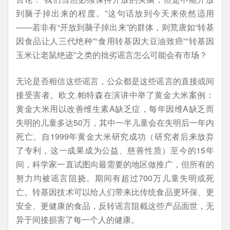
到脑子掉出来的程度。”这句话放到今天来依然适用
——若非有“开放到脑子掉出来”的群体，则荒唐如“转基
因食品让人三代绝种”“食用转基因大豆油致癌”“转基因
玉米让老鼠绝迹”之类的拙劣谣言怎么可能会有市场？
无论是否相信这些谣言，公众都是这些谣言的直接或间
接受害者。欧文.帕特森在演讲中举了黄金大米案例：
黄金大米用以改善维生素A缺乏症，每年因维A缺乏而
失明的儿童多达50万，其中一半儿童会在失明后一年内
死亡。自1999年黄金大米研究成功（研究者后来放弃
了专利，这一成果成为公益、慈善性质）至今的15年
间，科学家一直试图向最需要的地区做推广，但所有的
努力均被谣言阻挠。期间有超过700万儿童失明或死
亡。转基因技术可以给人们带来比传统食品更环保、更
安全、更健康的食品，反转谣言阻截这些产品面世，无
异于间接损害了每一个人的健康。