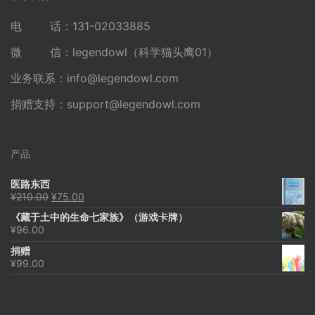
电 话：131-02033885
微 信：legendowl（科学猫头鹰01）
业务联系：
info@legendowl.com
捐赠支持：
support@legendowl.com
产品
医路东西
原
当
¥
210.00
¥
75.00
价
前
《藏于土中的生命七家族》（游戏卡牌）
为：
价
¥
96.00
¥210.00。
格
为：
捐赠
¥75.00。
¥
99.00