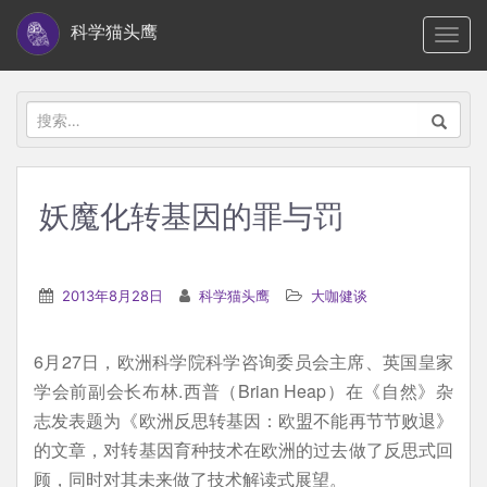
S
科学猫头鹰
TOGG
k
i
p
搜
t
索：
o
m
妖魔化转基因的罪与罚
a
i
n
2013年8月28日
科学猫头鹰
大咖健谈
c
o
6月27日，欧洲科学院科学咨询委员会主席、英国皇家
n
学会前副会长布林.西普（Brian Heap）在《自然》杂
t
志发表题为《欧洲反思转基因：欧盟不能再节节败退》
e
的文章，对转基因育种技术在欧洲的过去做了反思式回
n
顾，同时对其未来做了技术解读式展望。
t