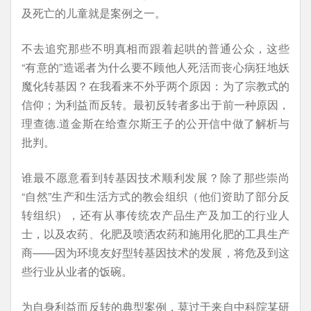
及死亡的儿童就是案例之一。
不去追究那些不明真相而跟着起哄的普通公众，这些
“有意的”造谣者为什么要不顾他人死活而丧心病狂地妖
魔化转基因？在我看来不外乎两个原因：为了宗教式的
信仰；为利益而反转。最初反转者多出于前一种原因，
理查德.道金斯在给查尔斯王子的公开信中做了解析与
批判。
谁最不愿意看到转基因技术顺利发展？除了那些崇尚
“自然”生产和生活方式的教会组织（他们资助了部分反
转组织），还有从事传统农产品生产及加工的行业人
士，以及农药、化肥及喷洒农药和施用化肥的工具生产
商——因为环境友好型转基因技术的发展，将危及到这
些行业从业者的饭碗。
为自身利益而反转的典型案例，莫过于来自中科院某研