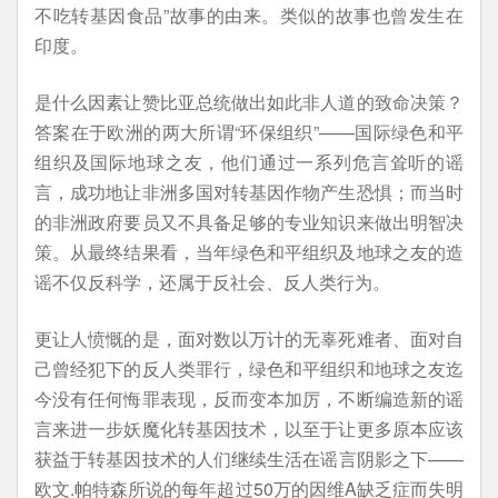
不吃转基因食品”故事的由来。类似的故事也曾发生在
印度。
是什么因素让赞比亚总统做出如此非人道的致命决策？
答案在于欧洲的两大所谓“环保组织”——国际绿色和平
组织及国际地球之友，他们通过一系列危言耸听的谣
言，成功地让非洲多国对转基因作物产生恐惧；而当时
的非洲政府要员又不具备足够的专业知识来做出明智决
策。从最终结果看，当年绿色和平组织及地球之友的造
谣不仅反科学，还属于反社会、反人类行为。
更让人愤慨的是，面对数以万计的无辜死难者、面对自
己曾经犯下的反人类罪行，绿色和平组织和地球之友迄
今没有任何悔罪表现，反而变本加厉，不断编造新的谣
言来进一步妖魔化转基因技术，以至于让更多原本应该
获益于转基因技术的人们继续生活在谣言阴影之下——
欧文.帕特森所说的每年超过50万的因维A缺乏症而失明