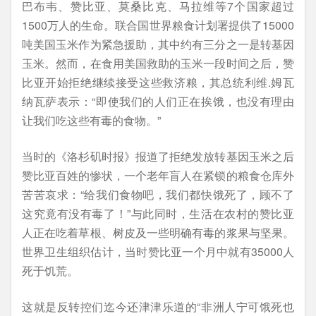
巴布韦、赞比亚、莫桑比克、马拉维等7个国家超过
1500万人的生命。联合国世界粮食计划署提供了15000
吨美国玉米作为紧急援助，其中约有三分之一是转基因
玉米。然而，在食用美国救助的玉米一段时间之后，赞
比亚开始拒绝继续接受这些救济粮，其总统利维.姆瓦
纳瓦萨表示：“即使我们的人们正在挨饿，也没有理由
让我们吃这些有毒的食物。”
当时的《洛杉矶时报》报道了拒绝发放转基因玉米之后
赞比亚百姓的惨状，一个老年盲人在紧锁的粮食仓库外
苦苦哀求：“给我们食物吧，我们都快饿死了，顾不了
这究竟有没有毒了！”与此同时，生活在农村的赞比亚
人正在吃着草根、树皮及一些明确有毒的浆果与坚果。
世界卫生组织估计，当时赞比亚一个月中就有35000人
死于饥荒。
这就是反转控们迄今还津津乐道的“非洲人宁可饿死也