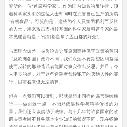
究所的一位“首席科学家”。作为国内知名的反转控，顶
着科学家头衔的这位人士却同时在兜售自己生产的所谓
“有机食品”。可笑的是，这些为个人及集团私利而反转
的人士，用来攻击支持转基因的科学家及科普作家的最
常见谣言就是：“他们都是拿了孟山都的好处”。
与因理念偏差、被舆论误导等原因而持保守政策的英国
（及欧洲各国）政府不同，我们永远不要期望因利益驱
使而反转的那些造谣者能面对事实作出反思。并且，令
人沮丧的是，对于这些造谣者曾经犯下的灭绝人性的罪
行，目前看来也无法清算。
但有一点我们可以做到，那就是阻止同样的谣言继续横
行——做到这一点，不能只依靠科学与科学传播的力
量，我们还应该借助于法律。与十几年前许多国家的政
府决策者尚不具备基本专业知识的状况不同，现在畅通
的信息已经让各国元首可以很清晰地认识到转基因技术