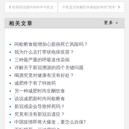
文
转基因话题中的科学与民主
中医是没有解剖学基础的奇特“医学”
章
导
相关文章
更多 »
航
间歇断食能增加心脏病死亡风险吗？
我为什么去打带状疱疹疫苗？
三种最严重的呼吸道传染病
详解关于新冠溯源的四个关键问题
喝酒究竟对健康有没有好处？
减肥终于有了特效药
另一种减肥时尚生酮饮食
说说减肥新时尚间歇断食
新冠感染会导致猝死吗？
究竟有没有新冠后遗症？
中国疫情即将大爆发，要怎么自保?