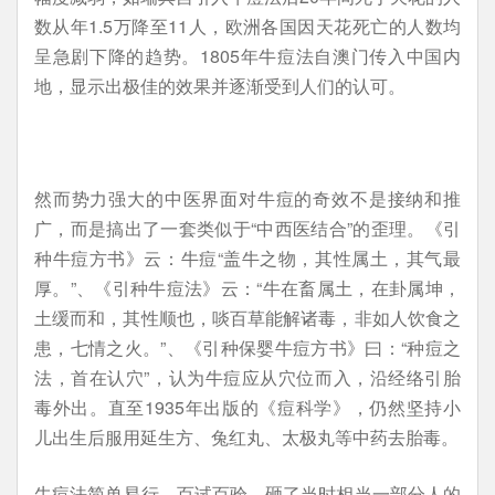
数从年1.5万降至11人，欧洲各国因天花死亡的人数均
呈急剧下降的趋势。1805年牛痘法自澳门传入中国内
地，显示出极佳的效果并逐渐受到人们的认可。
然而势力强大的中医界面对牛痘的奇效不是接纳和推
广，而是搞出了一套类似于“中西医结合”的歪理。《引
种牛痘方书》云：牛痘“盖牛之物，其性属土，其气最
厚。”、《引种牛痘法》云：“牛在畜属土，在卦属坤，
土缓而和，其性顺也，啖百草能解诸毒，非如人饮食之
患，七情之火。”、《引种保婴牛痘方书》曰：“种痘之
法，首在认穴”，认为牛痘应从穴位而入，沿经络引胎
毒外出。直至1935年出版的《痘科学》，仍然坚持小
儿出生后服用延生方、兔红丸、太极丸等中药去胎毒。
牛痘法简单易行、百试百验，砸了当时相当一部分人的