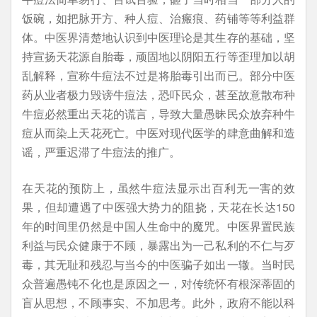
饭碗，如把脉开方、种人痘、治瘢痕、药铺等等利益群
体。中医界清楚地认识到中医理论是其生存的基础，坚
持宣扬天花源自胎毒，顽固地以阴阳五行等歪理加以胡
乱解释，宣称牛痘法不过是将胎毒引出而已。部分中医
药从业者极力毁谤牛痘法，恐吓民众，甚至故意散布种
牛痘必然重出天花的谎言，导致大量愚昧民众放弃种牛
痘从而染上天花死亡。中医对现代医学的肆意曲解和造
谣，严重迟滞了牛痘法的推广。
在天花的预防上，虽然牛痘法显示出百利无一害的效
果，但却遭遇了中医强大势力的阻挠，天花在长达150
年的时间里仍然是中国人生命中的魔咒。中医界置民族
利益与民众健康于不顾，暴露出为一己私利的不仁与歹
毒，其无耻和残忍与当今的中医骗子如出一辙。当时民
众普遍愚钝不化也是原因之一，对传统怀有根深蒂固的
盲从思想，不顾事实、不加思考。此外，政府不能以科