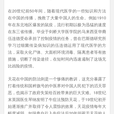
在20世纪前50年间，随着现代医学的一些知识和方法
在中国的传播，挽救了大量中国人的生命。例如1910
年在东北地区爆发的鼠疫，流行初期以极为迅猛的速度
在东三省传播。毕业于剑桥大学医学院的马来西亚华裔
伍连德受命承担了控制疫情的任务，曾在巴斯德研究所
学习过细菌传染病知识的伍连德运用了现代医学的方
法，采取火化尸体、大面积环境消毒、隔离患者等有效
措施，切断了传染途径，在短时间内迅速遏制了这场无
比凶险的疫情。
天花在中国的防治则是一个惨痛的教训，这充分暴露了
打着传统和国粹旗号的中医界对中国人民犯下的滔天罪
恶，也揭示了政府失策给百姓带来的巨大灾难。18世纪
末英国医生琴纳发明了牛痘法预防天花，于19世纪初开
始逐渐推广并取得了令人震惊的效果，天花疫情每年大
幅度减弱，如瑞典自引入牛痘法后20年间死于天花的人