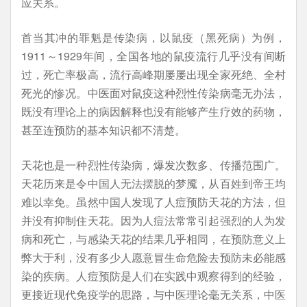
应关系。
首当其冲的罪魁是传染病，以鼠疫（黑死病）为例，
1911～1929年间，全国各地的鼠疫流行几乎没有间断
过，死亡率极高，流行高峰期屡屡出现全家死绝、全村
死光的惨况。中医面对鼠疫这种烈性传染病毫无办法，
既没有理论上的病因解释也没有能够产生疗效的药物，
甚至连预防的基本知识都不清楚。
天花也是一种烈性传染病，爆发次数多、传播范围广。
天花历来是令中国人无法摆脱的梦魇，从百姓到帝王均
难以幸免。虽然中国人发现了人痘预防天花的方法，但
并没有抑制住天花。因为人痘法常常引起强烈的人为发
病和死亡，与感染天花的结果几乎相同，在预防意义上
弊大于利，没有多少人愿意冒生命危险去预防未必能感
染的疾病。人痘预防是人们在实践中观察得到的经验，
更接近现代免疫学的思路，与中医理论毫无关系，中医