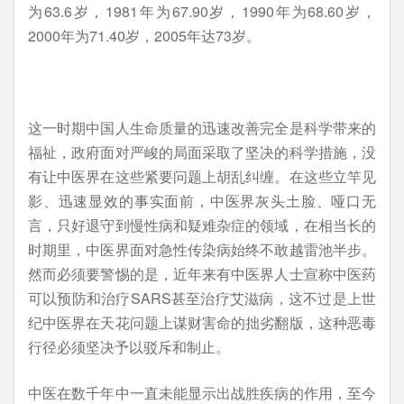
为63.6岁，1981年为67.90岁，1990年为68.60岁，
2000年为71.40岁，2005年达73岁。
这一时期中国人生命质量的迅速改善完全是科学带来的
福祉，政府面对严峻的局面采取了坚决的科学措施，没
有让中医界在这些紧要问题上胡乱纠缠。在这些立竿见
影、迅速显效的事实面前，中医界灰头土脸、哑口无
言，只好退守到慢性病和疑难杂症的领域，在相当长的
时期里，中医界面对急性传染病始终不敢越雷池半步。
然而必须要警惕的是，近年来有中医界人士宣称中医药
可以预防和治疗SARS甚至治疗艾滋病，这不过是上世
纪中医界在天花问题上谋财害命的拙劣翻版，这种恶毒
行径必须坚决予以驳斥和制止。
中医在数千年中一直未能显示出战胜疾病的作用，至今