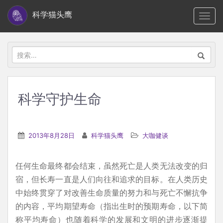
S
科学猫头鹰
TOGG
k
i
p
搜
t
索：
o
m
科学守护生命
a
i
n
2013年8月28日
科学猫头鹰
大咖健谈
c
o
任何生命最终都会结束，虽然死亡是人类无法改变的归
n
宿，但长寿一直是人们向往和追求的目标。在人类历史
t
中始终贯穿了对改善生命质量的努力和与死亡不懈抗争
e
的内容，平均期望寿命（指出生时的预期寿命，以下简
n
称平均寿命）也随着科学的发展和文明的进步逐渐提
t