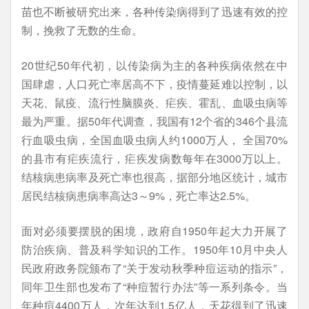
苗也不断被研究出来，各种传染病得到了迅速有效的控
制，挽救了无数的生命。
20世纪50年代初，以传染病为主的各种疾病依然在中
国肆虐，人口死亡率居高不下，疫情蔓延难以控制，以
天花、鼠疫、流行性脑膜炎、疟疾、霍乱、血吸虫病等
最为严重。据50年代调查，我国有12个省的346个县流
行血吸虫病，全国血吸虫病人约1000万人， 全国70%
的县市有疟疾流行，疟疾发病数每年在3000万以上。
结核病患病率及死亡率也很高，据部分地区统计，城市
居民结核病患病率高达3～9%，死亡率达2.5%。
面对必须要摆脱的困境，政府自1950年起大力开展了
防治疾病、普及科学知识的工作。1950年10月中央人
民政府政务院颁布了“关于发动秋季种痘运动的指示”，
同年卫生部也发布了“种痘暂行办法”等一系列条令。当
年种痘4400万人，次年达到1.5亿人，天花得到了迅速