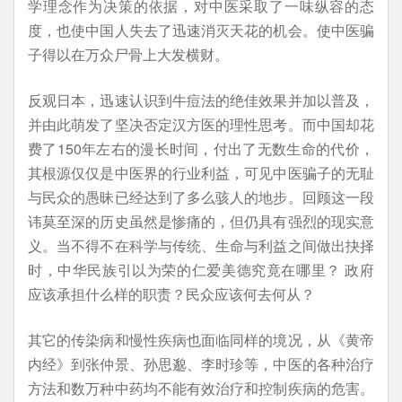
学理念作为决策的依据，对中医采取了一味纵容的态
度，也使中国人失去了迅速消灭天花的机会。使中医骗
子得以在万众尸骨上大发横财。
反观日本，迅速认识到牛痘法的绝佳效果并加以普及，
并由此萌发了坚决否定汉方医的理性思考。而中国却花
费了150年左右的漫长时间，付出了无数生命的代价，
其根源仅仅是中医界的行业利益，可见中医骗子的无耻
与民众的愚昧已经达到了多么骇人的地步。回顾这一段
讳莫至深的历史虽然是惨痛的，但仍具有强烈的现实意
义。当不得不在科学与传统、生命与利益之间做出抉择
时，中华民族引以为荣的仁爱美德究竟在哪里？ 政府
应该承担什么样的职责？民众应该何去何从？
其它的传染病和慢性疾病也面临同样的境况，从《黄帝
内经》到张仲景、孙思邈、李时珍等，中医的各种治疗
方法和数万种中药均不能有效治疗和控制疾病的危害。