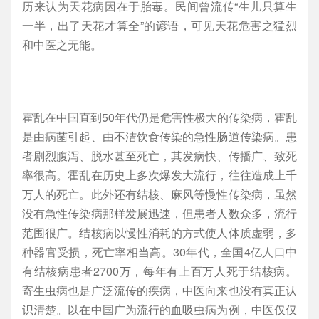
历来认为天花病因在于胎毒。民间曾流传“生儿只算生
一半，出了天花才算全”的谚语，可见天花危害之猛烈
和中医之无能。
霍乱在中国直到50年代仍是危害性极大的传染病，霍乱
是由病菌引起、由不洁饮食传染的急性肠道传染病。患
者剧烈腹泻、脱水甚至死亡，其发病快、传播广、致死
率很高。霍乱在历史上多次爆发大流行，往往造成上千
万人的死亡。此外还有结核、麻风等慢性传染病，虽然
没有急性传染病那样发展迅速，但患者人数众多，流行
范围很广。结核病以慢性消耗的方式使人体质虚弱，多
种器官受损，死亡率相当高。30年代，全国4亿人口中
有结核病患者2700万，每年有上百万人死于结核病。
寄生虫病也是广泛流传的疾病，中医向来也没有真正认
识清楚。以在中国广为流行的血吸虫病为例，中医仅仅