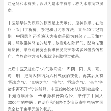
注意到和水有关，误以为是水中有毒，称为水毒病或溪
病。
中医最早认为疾病的原因是上天示罚、鬼神作祟，在治
疗上采用了祈祷、祭祀和诅咒等方法。直至20世纪前
期，中国民间还普遍认为疾病是因为触怒了上天和神
灵，导致瘟神降临的结果，放鞭炮祛除邪气、醋熏法驱
避瘟神、举办迎神赛会祈求神灵庇护等诸多风俗流传甚
广。当然这些方法从来就没有取得过效果。
此后中医又提出了“六气致病说”，即阴、阳、风、雨、
晦、明，把病因归结为六种气候的变化。再其后又有
“恶毒之气”、“毒病之气”、“疠气”、“乖戾之气”、“杂气”等
诸多离不开“气”的解释。中医始终没有认识到微生物，
不知道病原体、传染源和传染途径。陪伴了中国人
2000年的中医，在治疗和预防传染病及寄生虫病方面
完全处于束手无策的状态。