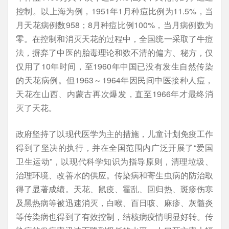
控制。以上海为例，1951年1月种痘比例为11.5%，当
月天花病例数958；8月种痘比例100%，当月病例数为
零。在控制和消灭天花的过程中，全国统一采取了牛痘
法，摒弃了中医的胎毒理论和数不清的偏方、秘方，仅
仅用了10年时间，至1960年中国已没有发生自然传染
的天花病例。但1963～1964年因民间中医接种人痘，
天花在山西、内蒙古再次爆发，直至1966年才最终消
灭了天花。
政府坚持了以现代医学为主的措施，儿童计划免疫工作
得到了坚决的执行，并在全国范围内广泛开展了“爱国
卫生运动”，以现代科学知识为指导原则，清理垃圾、
治理环境、改善水的供应。传染病和寄生虫病的防治取
得了显著成绩。天花、鼠疫、霍乱、回归热、斑疹伤寒
及黑热病等被迅速消灭，白喉、百日咳、麻疹、灰髓炎
等传染病也得到了有效控制，结核病疫情明显好转。传