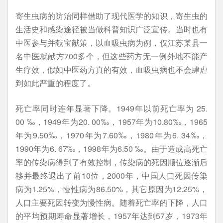
寄生虫病的防治同样借助了现代医学的知识，寄生虫的
生活史和感染途径被当做科普知识广泛宣传。当时也有
中医参与并献宝献策，以血吸虫病为例，仅江苏某县一
名中医就献方700多个，但这些药方无一例外地不能产
生疗效，假如中医药方真的有效，血吸虫病也不会肆虐
到如此严重的程度了。
死亡率同时连年显著下降。1949年以前死亡率为 25.
00 ‰，1949年为20. 00‰，1957年为10.80‰，1965
年为9.50‰，1970年为7.60‰，1980年为6. 34‰，
1990年为6. 67‰，1998年为6.50 ‰。由于造成高死亡
率的传染病得到了有效控制，传染病的死因顺位逐渐后
移并最终退出了前10位，2000年，中国人口死因传染
病为1.25%，慢性病为86.50%，其它原因为12.25%，
人口主要死因转变为慢性病。随着死亡率的下降，人口
的平均预期寿命显著增长，1957年达到57岁，1973年