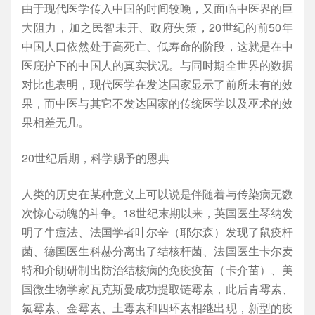
由于现代医学传入中国的时间较晚，又面临中医界的巨
大阻力，加之民智未开、政府失策，20世纪的前50年
中国人口依然处于高死亡、低寿命的阶段，这就是在中
医庇护下的中国人的真实状况。与同时期全世界的数据
对比也表明，现代医学在发达国家显示了前所未有的效
果，而中医与其它不发达国家的传统医学以及巫术的效
果相差无几。
20世纪后期，科学赐予的恩典
人类的历史在某种意义上可以说是伴随着与传染病无数
次惊心动魄的斗争。18世纪末期以来，英国医生琴纳发
明了牛痘法、法国学者叶尔辛（耶尔森）发现了鼠疫杆
菌、德国医生科赫分离出了结核杆菌、法国医生卡尔麦
特和介朗研制出防治结核病的免疫疫苗（卡介苗）、美
国微生物学家瓦克斯曼成功提取链霉素，此后青霉素、
氯霉素、金霉素、土霉素和四环素相继出现，新型的疫