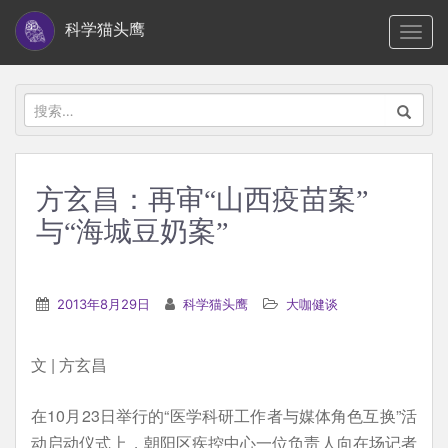
S
科学猫头鹰
TOGG
k
i
p
搜
t
索：
o
m
方玄昌：再审“山西疫苗案”
a
与“海城豆奶案”
i
n
c
2013年8月29日
科学猫头鹰
大咖健谈
o
n
t
文 | 方玄昌
e
在10月23日举行的“医学科研工作者与媒体角色互换”活
n
动启动仪式上，朝阳区疾控中心一位负责人向在场记者
t