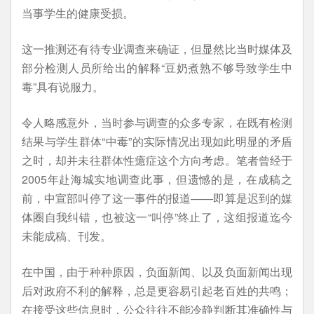
当事学生的健康受损。
这一推测还有待专业调查来确证，但显然比当时媒体及
部分检测人员所给出的解释“豆奶煮熟不够导致学生中
毒”具有说服力。
令人略感意外，当时参与调查的众多专家，在既有检测
结果与学生群体“中毒”的实际情况出现如此明显的矛盾
之时，却并未往群体性癔症这个方向考虑。笔者曾经于
2005年赴海城实地调查此事，但遗憾的是，在成稿之
前，中宣部叫停了这一事件的报道——即算是迟到的媒
体圈自我纠错，也被这一“叫停”终止了，这组报道迄今
未能成稿、刊发。
在中国，由于种种原因，负面新闻、以及负面新闻出现
后对政府不利的解释，总是更容易引起老百姓的共鸣；
在接受这些信息时，公众往往不能冷静判断其准确性与