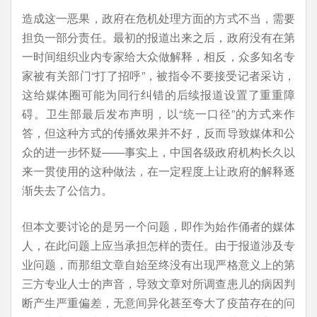
造成这一恶果，政府在危机处理方面的方式不当，需要
担负一部分责任。最初的报道出来之后，政府没有在第
一时间组织业内专家给大众做解释，相反，众多知名专
家被有关部门“打了招呼”，被指令不要接受记者采访，
这给媒体圈可能为同行纠错的后续报道设置了重重障
碍。卫生部最后发布声明，以“统一口径”的方式来作
答，但这种方式的传播效果并不好，反而导致媒体和公
众的进一步怀疑——事实上，中国各级政府机构长久以
来一贯使用的这种做法，在一定程度上让政府的解释逐
渐失去了公信力。
但本文要讨论的是另一个问题，即作为始作俑者的媒体
人，在此问题上应当承担怎样的责任。由于报道涉及专
业问题，而那组文章自始至终没有出现严格意义上的第
三方专业人士的声音，导致文章对所调查患儿的病因判
断产生严重偏差，无意间异化甚至夸大了疫苗存在的问