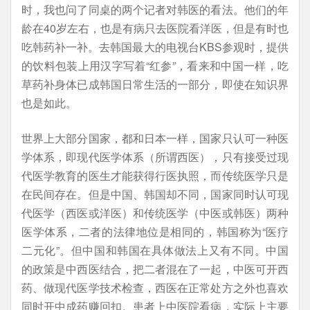
时，我也问了同桌的两个记者对韩医的看法。他们的年
龄在40岁左右，也是有病只去医院看洋医，但是有时也
吃韩药补一补。去韩国最大的电视台KBS参观时，提供
的饮料包装上用汉字写着“红参”，看来和中国一样，吃
草药补身体已成韩国日常生活的一部分，即使在知识界
也是如此。
世界上大部分国家，都和日本一样，国家只认可一种医
学体系，即现代医学体系（所谓西医），只有接受过现
代医学教育的医生才能获得行医执照，而传统医学只是
在民间存在。但是中国、韩国却不同，国家同时认可现
代医学（西医或洋医）和传统医学（中医或韩医）两种
医学体系，二者的法律地位是相同的，韩国称为“医疗
二元化”。但中国和韩国在具体做法上又有不同。中国
的政策是中西医结合，把二者混在了一起，中医可开西
药、做现代医学技术检查，西医在正常处方之外也喜欢
同时开中成药赚回扣。患者上中医院看病，实际上主要