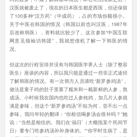
汉医就被废止了，现在的日本医生都是西医，但还保留
了100多种“汉方药”（中成药），占的市场份额很小。
关于中医在韩国的情况（韩国以前也叫汉医，1987年
后改称韩医），资料就比较少了。这次参加“中国互联
网意见领袖访韩团”，我就想借机了解一下韩医的情
况。
但这次的行程安排并没有与韩国医学界人士（除了整容
医生）座谈的内容，所以我只能是通过一些非正式途径
了解韩医的情况。有一次韩方人员请吃“新罗参鸡汤”，
做法是童子鸡的肚子里塞了糯米和一截新鲜的人参，熬
成汤。小时候我在国内也吃过人参炖鸡，加几片人参就
满是参味，但这个“新罗参鸡汤”不知为何，尝不出一点
参味。我问年轻的翻译：“你相信喝参汤会很补吗？”她
说：“当然是相信的。我们在‘福日’（大概指某个民间节
日）要专门吃参鸡汤补补身体的。”“你平时生病了，是