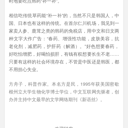
时地要吃点韩药“补一补”。
相信吃传统草药能“补一补”的，当然不只是韩国人，中
国、日本也有这样的传统。在首尔仁川机场，我见到一
家卖人参、鹿茸之类的韩药的免税店，用中文和日文两
种文字大作广告：“春药、增强性功能，皮肤美容，抗
老化剂，减肥药，护肝药（解酒）。”好色想要春药，
好吃怕增肥，好喝怕损肝，有钱有权想要长生不老……
只要有这样的社会环境存在，不管是中医还是韩医，都
不用担心失业。
方舟子，科普作家。本名方是民，1995年获美国密歇
根州立大学生物化学博士学位，中文互联网先驱者，创
办并主持中文最早的文学网络期刊《新语丝》。