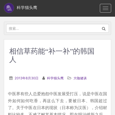
S
科学猫头鹰
TOGG
k
i
p
搜
t
索：
o
m
相信草药能“补一补”的韩国
a
人
i
n
c
2013年8月30日
科学猫头鹰
大咖健谈
o
n
t
中医界有些人总爱抱怨中医发展受打压，说是中医在国
e
外如何如何吃香，再这么下去，要被日本、韩国超过
n
了。关于中医在日本的现状（日本称为汉医），介绍材
t
料比较多，不难了解其基本情况，即在明治维新之后，