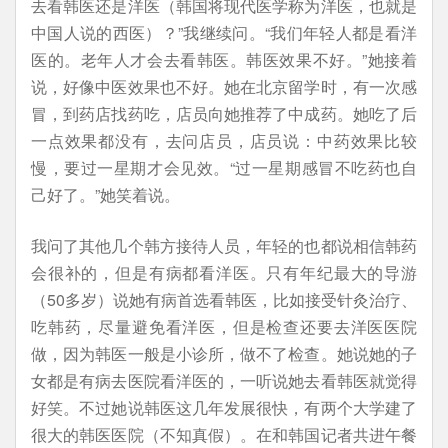
去看韩医还是洋医（韩国将现代医学称为洋医，也就是
中国人说的西医）？”我继续问。“我们年轻人都是看洋
医的。老年人才会去看韩医。韩医效果不好。”她接着
说，好像中医效果也不好。她在北京留学时，有一次感
冒，到药店找药吃，店员向她推荐了中成药。她吃了后
一点效果都没有，去问店员，店员说：中药效果比较
慢，要过一星期才会见效。“过一星期感冒不吃药也自
己好了。”她笑着说。
我问了其他几个韩方接待人员，年轻的也都说相信韩药
会很补的，但是有病都看洋医。只有年纪最大的导游
（50多岁）说她有病首选看韩医，比如接受针灸治疗、
吃韩药，尽量避免看洋医，但是检查还要去洋医医院
做，因为韩医一般是小诊所，做不了检查。她说她的子
女都是有病去医院看洋医的，一听说她去看韩医就觉得
好笑。不过她说韩医这几年发展很快，有两个大学建了
很大的韩医医院（不知真假）。在和韩国记者共进午餐