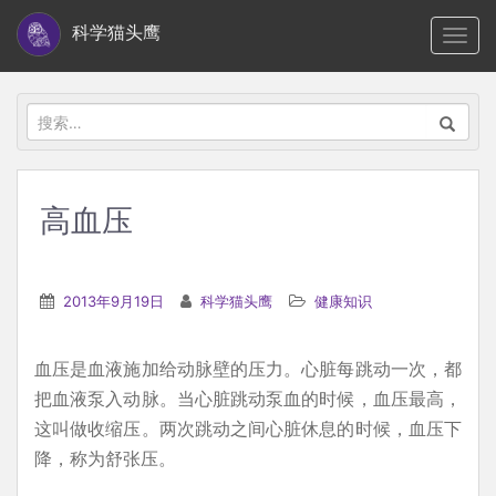
S
科学猫头鹰
TOGG
k
i
p
搜
t
索：
o
m
高血压
a
i
n
2013年9月19日
科学猫头鹰
健康知识
c
o
血压是血液施加给动脉壁的压力。心脏每跳动一次，都
n
把血液泵入动脉。当心脏跳动泵血的时候，血压最高，
t
这叫做收缩压。两次跳动之间心脏休息的时候，血压下
e
降，称为舒张压。
n
t