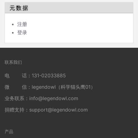
元数据
注册
登录
联系我们
电 话：131-02033885
微 信：legendowl（科学猫头鹰01）
业务联系：
info@legendowl.com
捐赠支持：
support@legendowl.com
产品