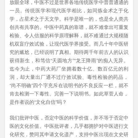
放眼全球，中医不过是世界各地传统医学中普普通通的
一员。传统医学和现代医学相比，如同炼金术之于化
学，占星术之于天文学。科学是唯一的，也是全人类共
创共有共享的。中医中药真的靠谱，就不难拿出可重复
检验、令人信服的科学原理解释，就不难通过大规模随
机双盲疗效试验，让现代医学界接受。而几十年中医研
究的尴尬，已经说明了真相。期待两千年前古人的认识
获得新生，和笃信“天圆地方”“龙王降雨”的痴人无异。
迄今为止，中药大药厂坐拥着数十亿、数百亿元的利
润，却大量出厂通不过疗效试验、毒性检验的药品，
“尚不明确”四个字充斥在说明书的不良反应一栏，就不
肯去检测一下毒性、完善一下说明书。如此草菅人命，
是作者说的“文化自信”吗？
我们批评中医，否定中医的科学价值，并不等于否定中
医的文化价值。中医批评者，几乎都拥护对中医进行文
化研究，赞同其申请文化遗产，支持中医出现在文史研