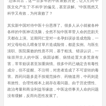
“总体而言，这一百多年的中医衰败历史，让人们对中
医文化产生了‘不科学’的偏见，甚至误解。”中医既然又
科学又有效，为何衰败了？
其实新中国对待中医十分恩厚了。很多人从小就被各种
各样的中医神话洗脑，全然不知中医草菅人命的悲剧天
天都在上演。近期同仁堂对一名孕妇误诊造成危险，一
对父母给幼儿喂食甘草片造成险情，都是实例。与医生
渎职、医院腐败的性质不同，基于粗浅、错误认识，一
味崇拜古人的中医，病因诊断、病情处置大多荒唐有
害，常常贻误甚至加重病情。很多中药已确定含有毒性
成分，但不提醒、不注明，对患者造成了不可逆转的毒
害。西药问题多是不按规范操作、药物滥用，中药则是
有效性、合理性根本上就存在着问题。由于历史惯性、
政治考量和商业利益等缘故，中医这些事关人命的问题
没有缓解，反而向恶性发展了。