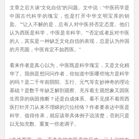
文章之后大谈“文化自信”的问题。文中说：“中医药学是
中国古代科学的瑰宝，也是打开中华文明宝库的钥
匙。”“让人不解的是，总有人对中医持否定态度。他们
认为西医是科学，中医是非科学。”“否定或者反对中医
的人，其实是一种缺乏文化自信的表现，总是认为外国
的月亮圆，中医肯定不如西医。”
看来作者是真心以为，中医既是科学瑰宝，又是文化精
华了。我倒是想问问作者，你知道中医哪些地方是科学
的吗？是二千年前阴阳、五行、元气等玄妙神奇的理论
基础？是数千年缺乏解剖观察、充斥着主观想象又因医
生而异的病因推断？还是自成体系、看不见摸不着而西
医打针开刀从来不理睬的穴位经络？作者要表达中医是
科学、值得传承，就应该举具体例子说清楚，否则只是
以无知充数、重复一些老调子。