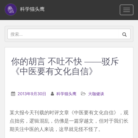
S
科学猫头鹰
TOGG
k
i
p
搜
t
索：
o
m
你的胡言 不吐不快 ——驳斥
a
《中医要有文化自信》
i
n
c
2013年9月30日
科学猫头鹰
大咖健谈
o
n
t
某大报今天刊载的时评文章《中医要有文化自信》，观
e
点拙劣，逻辑混乱，仿佛是一篇穿越文，但对于我们长
n
期关注中医的人来说，这早就见怪不怪了。
t