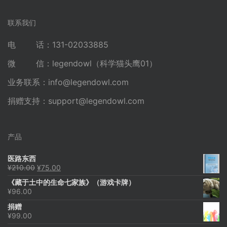
联系我们
电 话：131-02033885
微 信：legendowl（科学猫头鹰01）
业务联系：
info@legendowl.com
捐赠支持：
support@legendowl.com
产品
医路东西
原
当
¥
210.00
¥
75.00
价
前
《藏于土中的生命七家族》（游戏卡牌）
为：
价
¥
96.00
¥210.00。
格
为：
捐赠
¥75.00。
¥
99.00