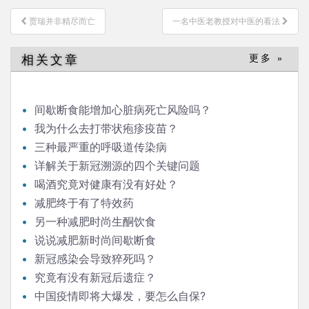
文
贾瑞并非精尽而亡
一名中医老教授对中医的看法
章
导
相关文章
更多 »
航
间歇断食能增加心脏病死亡风险吗？
我为什么去打带状疱疹疫苗？
三种最严重的呼吸道传染病
详解关于新冠溯源的四个关键问题
喝酒究竟对健康有没有好处？
减肥终于有了特效药
另一种减肥时尚生酮饮食
说说减肥新时尚间歇断食
新冠感染会导致猝死吗？
究竟有没有新冠后遗症？
中国疫情即将大爆发，要怎么自保?