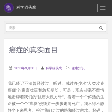
S
科学猫头鹰
TOGG
k
i
p
搜
t
索：
o
m
癌症的真实面目
a
i
n
2013年9月30日
科学猫头鹰
健康知识
c
o
我已经记不清曾经读过、听过、喊过多少次“人类攻克
n
癌症”的豪言壮语和急切期盼，可是，现实却毫不留情
t
地击碎着我们的“抗癌大政方针”。看着一个个鲜活的生
e
命被一个个“瘤块”侵蚀并一步步走向死亡，我不得不静
n
静坐下来思考、检讨我们走过的路和经过的坎。起码，
t