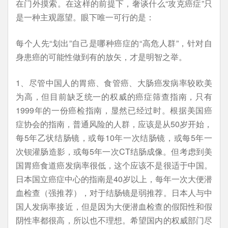
在门外摸索。在这样的前提下，奢谈什么“攻克癌症”只
是一种主观愿望。眼下唯一可行的是：
每个人先“划出”自己是哪种癌症的“高危人群”，针对自
身患癌的可能性做到有的放矢，才是明智之举。
1、尽管中国人的胃癌、食管癌、大肠癌发病率较欧美
为高，但目前缺乏统一的权威的癌症筛查指南，只有
1999年的一份癌检指南，显然已经过时。根据美国癌
症协会的指南，普通风险的人群，应该是从50岁开始，
每5年乙状结肠镜，或每10年一次结肠镜，或每5年一
次钡灌肠造影，或每5年一次CT结肠成像。但考虑到美
国胃癌食道癌发病率很低，这个应该不是很适于中国。
日本国立癌症中心的指南是40岁以上，每年一次大便潜
血检查（强推荐），对于结肠镜是弱推荐。日本人与中
国人发病率接近，但是因为大便潜血检查的假阳性和假
阴性率都很高，所以也不理想。希望国内的权威部门尽