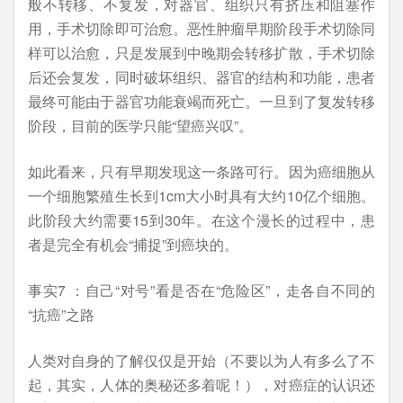
般不转移、不复发，对器官、组织只有挤压和阻塞作
用，手术切除即可治愈。恶性肿瘤早期阶段手术切除同
样可以治愈，只是发展到中晚期会转移扩散，手术切除
后还会复发，同时破坏组织、器官的结构和功能，患者
最终可能由于器官功能衰竭而死亡。一旦到了复发转移
阶段，目前的医学只能“望癌兴叹”。
如此看来，只有早期发现这一条路可行。因为癌细胞从
一个细胞繁殖生长到1cm大小时具有大约10亿个细胞。
此阶段大约需要15到30年。在这个漫长的过程中，患
者是完全有机会“捕捉”到癌块的。
事实7 ：自己“对号”看是否在“危险区”，走各自不同的
“抗癌”之路
人类对自身的了解仅仅是开始（不要以为人有多么了不
起，其实，人体的奥秘还多着呢！），对癌症的认识还