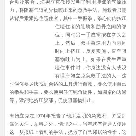
合动物实验，海姆立克教授发明了利用肺部的气流压
力，将阻塞气道的异物喷出来的急救手法。施救者只需
从背后紧紧抱住噎住者，其中一手握拳，拳心向内按压
住噎住者的
肚脐和肋骨之间的部
位，同时另一手成掌按在拳头之
上，然后，双手急速用力向内同
时向上挤压，反复实施，直至阻
塞物吐出为止。如果在发生严重
噎住事件时，你身边没有人或没
有懂海姆立克急救手法的人，这
时候你要尽快找到合适的工具进行自救，要么使用自己
的拳头和手掌，要么使用任何钝角物件，如圆桌的边缘
等，猛烈地挤压腹部，促使阻塞物排出。
海姆立克在1974年报告了他所发明的急救术，并受到
媒体关注，意料之外，情理之中，当年就有普通人使用
这一从报纸上看到的手法，拯救了自己邻居的性命，这