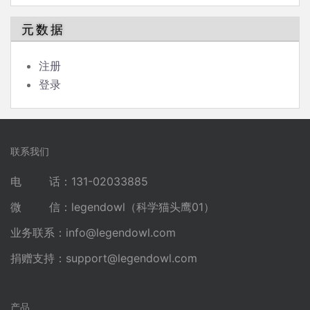
元数据
注册
登录
联系我们
电 话：131-02033885
微 信：legendowl（科学猫头鹰01）
业务联系：
info@legendowl.com
捐赠支持：
support@legendowl.com
产品