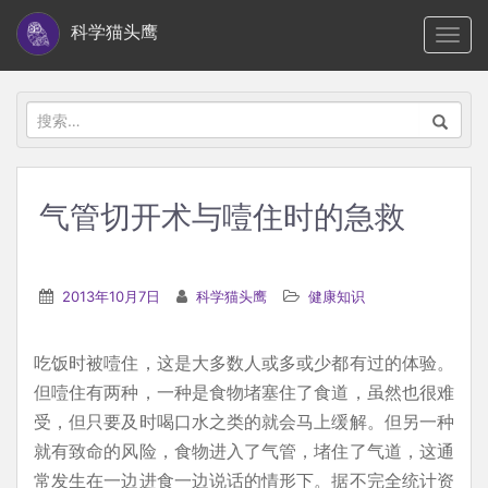
S
科学猫头鹰
TOGG
k
i
p
搜
t
索：
o
m
气管切开术与噎住时的急救
a
i
n
2013年10月7日
科学猫头鹰
健康知识
c
o
吃饭时被噎住，这是大多数人或多或少都有过的体验。
n
但噎住有两种，一种是食物堵塞住了食道，虽然也很难
t
受，但只要及时喝口水之类的就会马上缓解。但另一种
e
就有致命的风险，食物进入了气管，堵住了气道，这通
n
常发生在一边进食一边说话的情形下。据不完全统计资
t