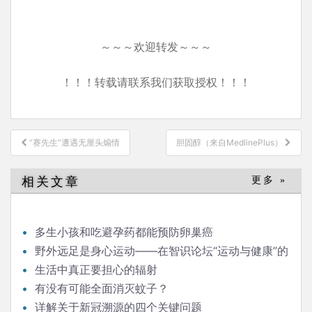
～～～欢迎转发～～～
！！！转载请联系我们获取授权！！！
文
“赛先生”遭遇无厘头煽情
胆固醇（来自MedlinePlus）
章
导
相关文章
更多 »
航
多生小孩和吃避孕药都能预防卵巢癌
野外远足是身心运动——在智识论坛“运动与健康”的
发言
生活中真正要担心的辐射
有没有可能全面消灭蚊子？
详解关于新冠溯源的四个关键问题