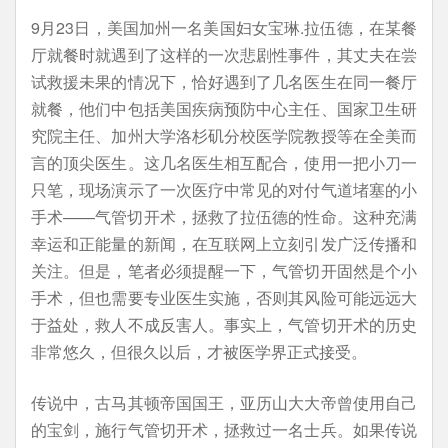
9月23日，美国加州一名美国妇女宝琳.拉伍德，在某餐
厅就餐时就遇到了这样的一次悲剧性事件，其丈夫在尝
试救援未果的情况下，恰好遇到了几名医生在同一餐厅
就餐，他们中包括美国疾病预防中心主任、国家卫生研
究院主任、加州大学洛杉矶分校医学院教授等在全美而
言的顶尖医生。这几名医生相互配合，使用一把小刀一
只笔，现场演示了一次医疗中常见的对付气道堵塞的小
手术——气管切开术，拯救了拉伍德的性命。这种充满
幸运和正能量的新闻，在互联网上立刻引发广泛传播和
关注。但是，笔者必须提醒一下，气管切开固然是个小
手术，但也需要专业医生实施，否则其风险可能远远大
于益处，救人不成反害人。事实上，气管切开术的历史
非常悠久，但很久以后，才被医学界正式接受。
传说中，古马其顿帝国国王，亚历山大大帝曾使用自己
的宝剑，施行气管切开术，拯救过一名士兵。如果传说