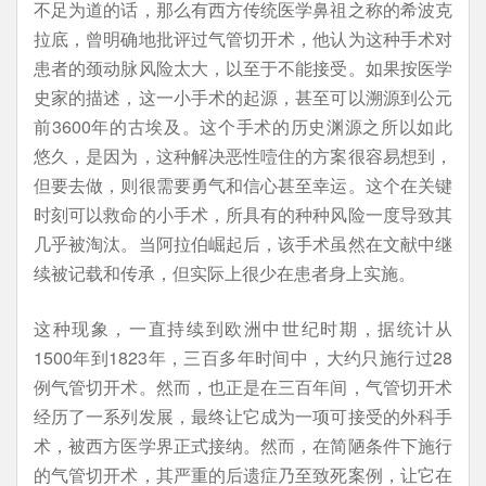
不足为道的话，那么有西方传统医学鼻祖之称的希波克
拉底，曾明确地批评过气管切开术，他认为这种手术对
患者的颈动脉风险太大，以至于不能接受。如果按医学
史家的描述，这一小手术的起源，甚至可以溯源到公元
前3600年的古埃及。这个手术的历史渊源之所以如此
悠久，是因为，这种解决恶性噎住的方案很容易想到，
但要去做，则很需要勇气和信心甚至幸运。这个在关键
时刻可以救命的小手术，所具有的种种风险一度导致其
几乎被淘汰。当阿拉伯崛起后，该手术虽然在文献中继
续被记载和传承，但实际上很少在患者身上实施。
这种现象，一直持续到欧洲中世纪时期，据统计从
1500年到1823年，三百多年时间中，大约只施行过28
例气管切开术。然而，也正是在三百年间，气管切开术
经历了一系列发展，最终让它成为一项可接受的外科手
术，被西方医学界正式接纳。然而，在简陋条件下施行
的气管切开术，其严重的后遗症乃至致死案例，让它在