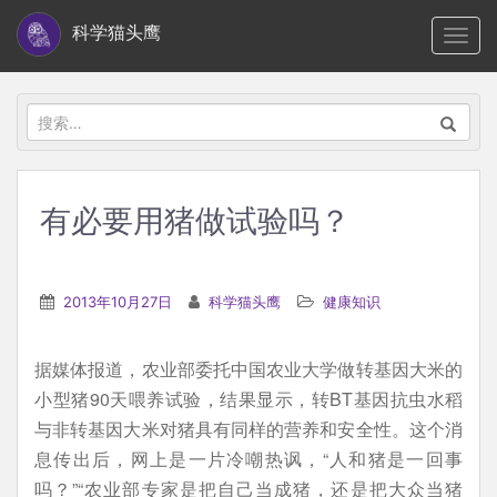
S
科学猫头鹰
TOGG
k
i
p
搜
t
索：
o
m
有必要用猪做试验吗？
a
i
n
2013年10月27日
科学猫头鹰
健康知识
c
o
据媒体报道，农业部委托中国农业大学做转基因大米的
n
小型猪90天喂养试验，结果显示，转BT基因抗虫水稻
t
与非转基因大米对猪具有同样的营养和安全性。这个消
e
息传出后，网上是一片冷嘲热讽，“人和猪是一回事
n
吗？”“农业部专家是把自己当成猪，还是把大众当猪
t