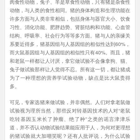
肉食性动物，兔子、羊是草食性动物，只有猪是杂食性
动物，与人类的食性相同。猪的身体构造和生理功能在
许多方面与人类非常相似，包括身体与器官大小、饮食
习性、消化功能、肥胖趋势、肾脏结构和功能、心血管
结构、呼吸率、社会行为等等多方面。猪与人的亲缘关
系要近得多，猪基因组与人基因组的相似性达到60%，
而大鼠基因组与人基因组的相似性只有40%。而且，猪
和老鼠一样都让人讨厌，拿它做试验不会像拿狗、猫、
兔子做试验那样让人觉得不忍。所有这一切，都让猪成
为了一种理想的营养学试验动物，缺点是比大鼠贵得
多。
可见，专家选猪来做试验，并非偶然。人们对拿老鼠做
试验视为理所当然，那些反对转基因技术的人对“老鼠
吃转基因玉米长了肿瘤、绝了种”之类的谣言津津乐
道，并不否认动物试验结果能应用于人，为何对更理想
的猪试验就大加嘲笑呢？还有人批评说，为什么试验