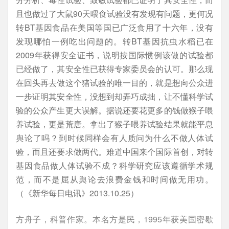
且也做过了大鼠90天喂食试验没有发现有问题，更何况
转BT基因食品在美国等国已广泛食用了十六年，没有
发现哪怕一例吃出问题的。转BT基因抗虫水稻已在
2009年获得安全证书，说明按国际惯例该做的试验都
已经做了，其安全性已获得专家委员会的认可。那么现
在回头再去做这个猪试验的唯一目的，就是想向公众进
一步证明其安全性，没想到却弄巧成拙，让不懂科学试
验的公众产生更大误解。据说还要花更多的钱做猴子喂
养试验，更是荒唐。拿出了猴子喂养试验结果就能平息
舆论了吗？到时候同样会有人质问为什么不做人体试
验，而且还要求做两代。难道中国来个国际首创，对转
基因食品做人体试验不成？科学研究应该遵循学术规
范，而不是屈从舆论去浪费金钱和时间做无用功。
（《新华每日电讯》2013.10.25）
方舟子，科普作家。本名方是民，1995年获美国密歇