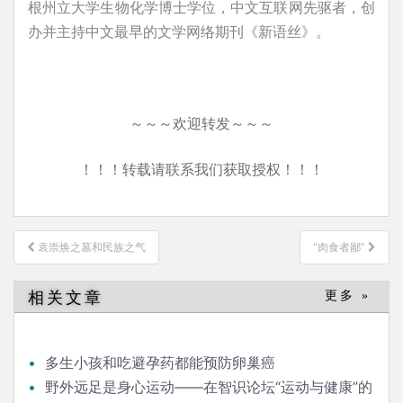
根州立大学生物化学博士学位，中文互联网先驱者，创
办并主持中文最早的文学网络期刊《新语丝》。
～～～欢迎转发～～～
！！！转载请联系我们获取授权！！！
文
袁崇焕之墓和民族之气
“肉食者鄙”
章
导
相关文章
更多 »
航
多生小孩和吃避孕药都能预防卵巢癌
野外远足是身心运动——在智识论坛“运动与健康”的