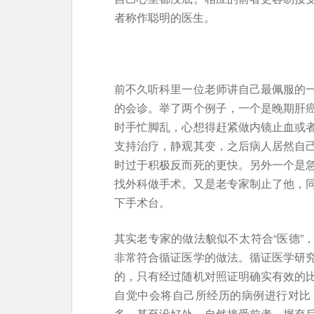
者称作聪明的医生。
前不久听科里一位老师讲自己最佩服的
的会诊。举了两个例子，一个是晚期肝
时手忙脚乱，心想得赶紧做内镜止血或
支持治疗，静观其变，之后病人居然自
时过于积极反而死的更快。另外一个是
找外科做手术。又是老专家制止了他，
下手术台。
其实老专家的做法貌似不太符合“医德”
非常符合循证医学的做法。循证医学研
的，只有经过随机对照证明确实有效的
自觉中会将自己所经历的病例进行对比
多，甚至没好处。自然接受前者，摒弃