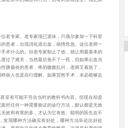
一位老专家。老专家现已退休，只偶尔参加一下科里
癌的患者，出现消化道出血，病情危急。这位老师一
者手术什么的。但老专家制止了他，就让用最基本的
己渡过了难关，当然最后免不了一死，但如果出血当
急性胰腺炎的患者，疼的嗷嗷乱叫，老师又着急了，
同样病人也是自行缓解。如果贸然手术，未必能够走
，甚至有可能不符合当时的教科书内容。但现在却是
究面对任何一种需要验证的诊疗方法，默认都是无效
比无效和有害的多，才认为它有效。聪明的医生在不
，发现哪种方法确实有好处，哪种方法坏处比好处
后者，再把自己的体会教育给晚辈。这就是朴素的循