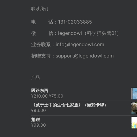
航
联系我们
电 话：131-02033885
微 信：legendowl（科学猫头鹰01）
业务联系：
info@legendowl.com
捐赠支持：
support@legendowl.com
产品
医路东西
原
当
¥
210.00
¥
75.00
价
前
《藏于土中的生命七家族》（游戏卡牌）
为：
价
¥
96.00
¥210.00。
格
为：
捐赠
¥75.00。
¥
99.00