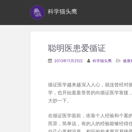
S
科学猫头鹰
k
i
p
t
o
聪明医患爱循证
m
a
2013年11月25日
科学猫头鹰
健康
i
n
c
循证医学越来越深入人心，就连曾经对
o
学，也开始羞羞答答的向循证医学靠拢
n
大炒一下。
t
e
在循证医学面前，依靠个人经验和个案
n
而异，简单说，有的人的经验能够经得
t
自己心里都没底。相应的前者更容易接