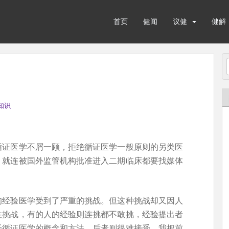
首页
健闻
议健
健解
知识
循证医学不屑一顾，拒绝循证医学一般原则的另类医
，就连被国外监管机构批准进入二期临床都要找媒体
的经验医学受到了严重的挑战。但这种挑战却又因人
住挑战，有的人的经验则连挑都不敢挑，经验提出者
受循证医学的概念和方法，后者则很难接受。我把前