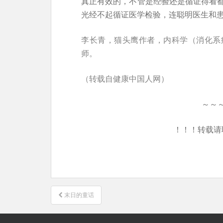
真正有效的，不管是经验还是循证得看
光经不起循证医学检验，连聪明医生和
李长青，猫头鹰作者，内科学（消化系
师。
（转载自健康中国人网）
～～
！！！转载请
文
末日的童话
章
导