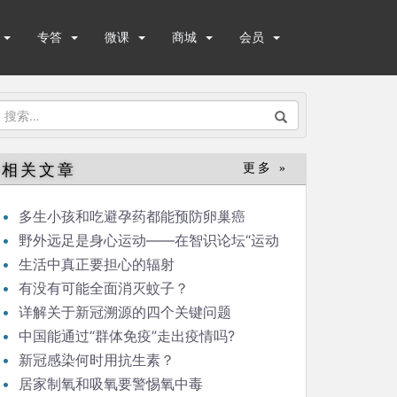
专答
微课
商城
会员
搜
索：
相关文章
更多 »
多生小孩和吃避孕药都能预防卵巢癌
野外远足是身心运动——在智识论坛“运动
与健康”的发言
生活中真正要担心的辐射
有没有可能全面消灭蚊子？
详解关于新冠溯源的四个关键问题
中国能通过“群体免疫”走出疫情吗?
新冠感染何时用抗生素？
居家制氧和吸氧要警惕氧中毒