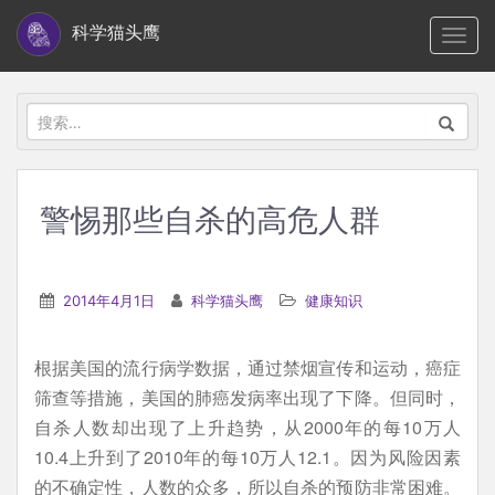
S
科学猫头鹰
TOGG
k
i
p
搜
t
索：
o
m
警惕那些自杀的高危人群
a
i
n
2014年4月1日
科学猫头鹰
健康知识
c
o
根据美国的流行病学数据，通过禁烟宣传和运动，癌症
n
筛查等措施，美国的肺癌发病率出现了下降。但同时，
t
自杀人数却出现了上升趋势，从2000年的每10万人
e
10.4上升到了2010年的每10万人12.1。因为风险因素
n
的不确定性，人数的众多，所以自杀的预防非常困难。
t