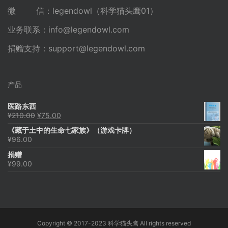
微 信：legendowl（科学猫头鹰01）
业务联系：
info@legendowl.com
捐赠支持：
support@legendowl.com
产品
医路东西
原
当
¥
210.00
¥
75.00
价
前
《藏于土中的生命七家族》（游戏卡牌）
为：
价
¥
96.00
¥210.00。
格
为：
捐赠
¥75.00。
¥
99.00
Copyright © 2017-2023 科学猫头鹰 All rights reserved