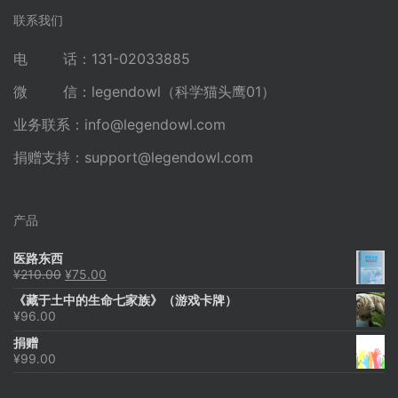
联系我们
电 话：131-02033885
微 信：legendowl（科学猫头鹰01）
业务联系：
info@legendowl.com
捐赠支持：
support@legendowl.com
产品
医路东西
原
当
¥
210.00
¥
75.00
价
前
《藏于土中的生命七家族》（游戏卡牌）
为：
价
¥
96.00
¥210.00。
格
为：
捐赠
¥75.00。
¥
99.00