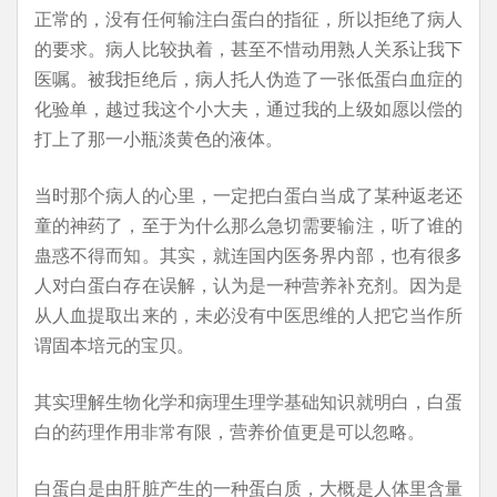
正常的，没有任何输注白蛋白的指征，所以拒绝了病人
的要求。病人比较执着，甚至不惜动用熟人关系让我下
医嘱。被我拒绝后，病人托人伪造了一张低蛋白血症的
化验单，越过我这个小大夫，通过我的上级如愿以偿的
打上了那一小瓶淡黄色的液体。
当时那个病人的心里，一定把白蛋白当成了某种返老还
童的神药了，至于为什么那么急切需要输注，听了谁的
蛊惑不得而知。其实，就连国内医务界内部，也有很多
人对白蛋白存在误解，认为是一种营养补充剂。因为是
从人血提取出来的，未必没有中医思维的人把它当作所
谓固本培元的宝贝。
其实理解生物化学和病理生理学基础知识就明白，白蛋
白的药理作用非常有限，营养价值更是可以忽略。
白蛋白是由肝脏产生的一种蛋白质，大概是人体里含量