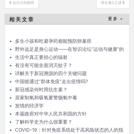
文
达尔文的眼睛
维生素D之谜
章
导
相关文章
更多 »
航
多生小孩和吃避孕药都能预防卵巢癌
野外远足是身心运动——在智识论坛“运动与健康”的
发言
生活中真正要担心的辐射
有没有可能全面消灭蚊子？
详解关于新冠溯源的四个关键问题
中国能通过“群体免疫”走出疫情吗?
新冠感染何时用抗生素？
居家制氧和吸氧要警惕氧中毒
发情的经济学
本届政府对中华人民共和国的方针
了解科学史为什么很重要？
COVID-19：针对免疫系统处于高风险状态的人的指