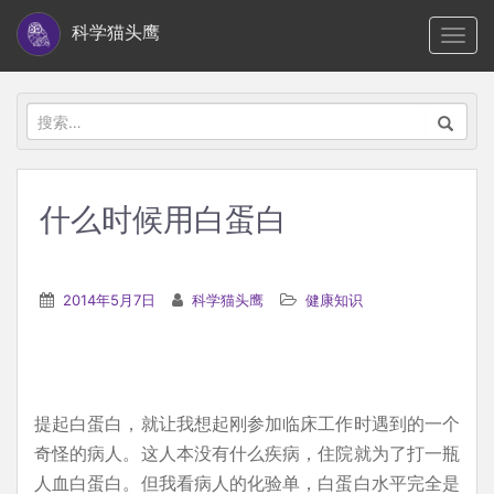
S
科学猫头鹰
TOGG
k
i
p
搜
t
索：
o
m
什么时候用白蛋白
a
i
n
2014年5月7日
科学猫头鹰
健康知识
c
o
n
t
提起白蛋白，就让我想起刚参加临床工作时遇到的一个
e
奇怪的病人。这人本没有什么疾病，住院就为了打一瓶
n
人血白蛋白。但我看病人的化验单，白蛋白水平完全是
t