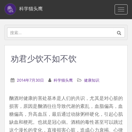
S
科学猫头鹰
TOGG
k
i
p
搜
t
索：
o
m
劝君少饮不如不饮
a
i
n
2014年7月30日
科学猫头鹰
健康知识
c
o
酗酒对健康的害处基本是人们的共识，尤其是对心脏的
n
损害，原因是酗酒往往导致代谢的紊乱，血脂偏高，血
t
糖偏高，升高血压，最后通过动脉粥样硬化，引起心肌
e
缺血和梗死。也就是冠心病。酒精的毒性甚至可以跳过
n
这个漫长的变化，直接损害心脏，造成心力衰竭、心律
t