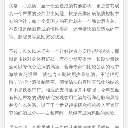
失常、心肌病。至于饮酒造成的其他影响，更是使其成
为一个严重的公共卫生问题。根据美国疾病预防控制中
心的估计，每十个美国人的死亡就有一个和饮酒有关。
不仅仅是酗酒造成的慢性疾病，还包括饮酒后造成的车
祸、胰腺炎等急性突发状况。
不过，长久以来还有一个让好饮者心安理得的说法，那
就是少饮对身体有好处，有不少研究提示，长期少量饮
酒可以降低心脏病的风险。营养专家们比较公认的地中
海饮食习惯里，就包含长期饮用少量红酒。不过很可
惜，这些让酒类制造商、酒馆沾沾自喜理直气壮的结论
并不是铁板钉钉。相应的支持证据并不够强，今年甚至
有长期严格的观察研究发现饮用红酒与否和心脏病风险
并没什么关系。以至于全世界很多研究机构投入巨资研
究的红酒成分——白藜芦醇，貌似有成为鸡肋的风险。
尽管如此，全世界成人一生中从未饮酒的凤毛麟角。假