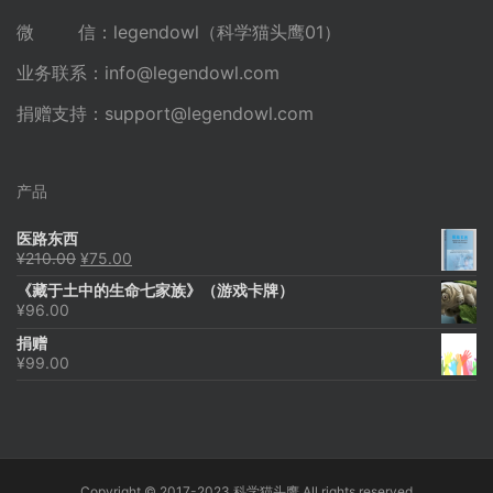
微 信：legendowl（科学猫头鹰01）
业务联系：
info@legendowl.com
捐赠支持：
support@legendowl.com
产品
医路东西
原
当
¥
210.00
¥
75.00
价
前
《藏于土中的生命七家族》（游戏卡牌）
为：
价
¥
96.00
¥210.00。
格
为：
捐赠
¥75.00。
¥
99.00
Copyright © 2017-2023 科学猫头鹰 All rights reserved