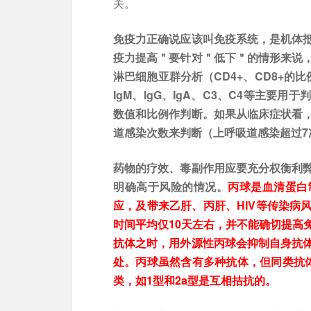
关。
免疫力正确说应该叫免疫系统，是机体抵
疫力提高＂要针对＂低下＂的情形来说
淋巴细胞亚群分析（CD4+、CD8+的
IgM、IgG、IgA、C3、C4等主
数值和比例作判断。如果从临床症状看
道感染次数来判断（上呼吸道感染超过7
药物的疗效、毒副作用应要充分权衡利
明确高于风险的情况。
丙球是血清蛋白
应，及带来乙肝、丙肝、HIV等传染病
时间平均仅10天左右，并不能确切提高
抗体之时，用外源性丙球会抑制自身抗
处。丙球虽然含有多种抗体，但同类抗体
类，如1型和2a型是互相拮抗的。