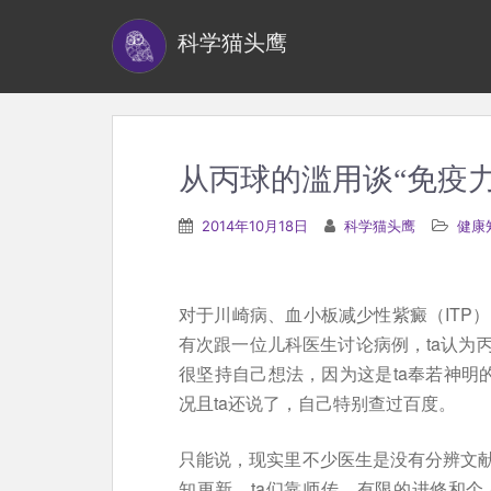
S
科学猫头鹰
k
i
p
t
o
从丙球的滥用谈“免疫力
m
a
2014年10月18日
科学猫头鹰
健康
i
n
c
对于川崎病、血小板减少性紫癜（ITP
o
有次跟一位儿科医生讨论病例，ta认为
n
很坚持自己想法，因为这是ta奉若神明
t
况且ta还说了，自己特别查过百度。
e
n
只能说，现实里不少医生是没有分辨文
t
知更新。ta们靠师传、有限的进修和