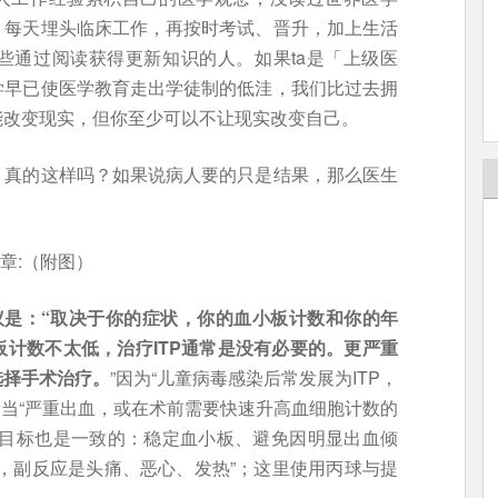
，每天埋头临床工作，再按时考试、晋升，加上生活
些通过阅读获得更新知识的人。如果ta是「上级医
学早已使医学教育走出学徒制的低洼，我们比过去拥
能改变现实，但你至少可以不让现实改变自己。
，真的这样吗？如果说病人要的只是结果，那么医生
的文章:（附图）
议是：“取决于你的症状，你的血小板计数和你的年
计数不太低，治疗ITP通常是没有必要的。更严重
选择手术治疗。
”因为“儿童病毒感染后常发展为ITP，
者当“严重出血，或在术前需要快速升高血细胞计数的
疗目标也是一致的：稳定血小板、避免因明显出血倾
，副反应是头痛、恶心、发热”；这里使用丙球与提