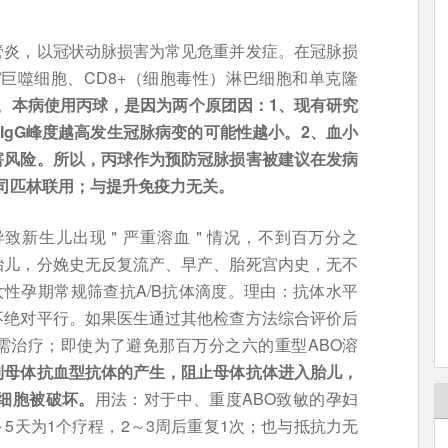
管炎，以冠状动脉损害为常见危重并发症。在冠脉损
巨噬细胞、CD8+（细胞毒性）淋巴细胞和单克隆
。
本病使用丙球，是因为两个原团因：1、现有研究
IgG峰度越高发生冠脉病变的可能性越小。2、血小
害风险。所以，丙球作为预防冠脉损害被建议在发病
阿司匹林联用；与提升免疫力无关。
导致新生儿出现＂严重溶血＂情况，不到百万分之
胎儿，分娩史无反复流产、早产、胎死宫内史，无不
性孕期常规筛查抗A/B抗体滴度。理由：抗体水平
不绝对平行。如果医生通过其他检查方法综合评价后
需治疗；即使为了避免那百万分之六的重型ABO溶
制母体抗血型抗体的产生，阻止母体抗体进入胎儿，
细胞被破坏。
用法：对于中、重度ABO致敏的孕妇
g，4～5天为1个疗程，2～3周后重复1次；也与抵抗力无