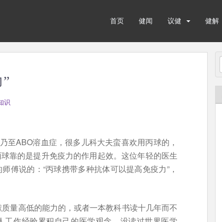
首页
健闻
议健
健解
”
知识
）乃至ABO溶血症，很多儿科大夫蛮喜欢用丙球的，
丙球靠的是提升免疫力的作用起效。这位年轻的医生
的师傅说的：“丙球携带多种抗体可以提高免疫力”，
献质量高低的能力的，或者一本教科书读十几年而不
个人工作经验累积自己的医学观念，没读过世界医学