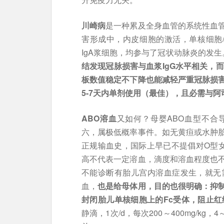
川崎病
是一种累及全身血管的系统性血
害形成中，内皮细胞的激活，单核细胞/
IgA浆细胞，均参与了冠状动脉炎的发生
结发现冠脉损害与血浆IgG水平相关，而
板数值稳定不下降也能减轻严重冠脉损
5-7天内单剂使用（最佳），且必需与
ABO溶血
又如何？母婴ABO血型不合
六，属极低概率事件。如无黄疸或水肿
正规输血史，国际上早已不提倡对O型女
高不代表一定溶血，滴度和溶血程度也
不能诊断有胎儿宫内溶血症发生，就无
血，
也是给母体用，目的也很明确：抑
封闭胎儿单核细胞上的Fc受体，阻止红
静滴，1次/d，每次200～400mg/k