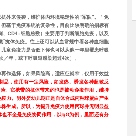
抗外来侵袭，维护体内环境稳定性的“军队”。＂免
，但基于免疫系统的复杂性，目前比较明确的指标有
比例、CD4+细胞总数）主要用于判断细胞免疫，以及
要用于判断抗体免疫。往上还可以从血常规中看各种血细胞
，儿童免疫力是否低下你也可以从他一年里罹患呼吸
次／年，或下呼吸道感染超过4次
）。
弊再作选择，如果风险高，适应征就窄，仅用于效益
制品，使用有一定风险，如发热、诱发各种超敏反
风险。它携带的抗体带来的也是被动免疫作用，维持
免疫力。另外婴幼儿期正是自体合成丙种球蛋白产生
体株生成。所以，为提升免疫力使用丙球并无明显益
也不全是免疫协同作用，以IgG为例，里面还有分