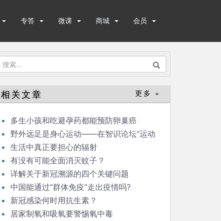
专答
微课
商城
会员
搜
索：
相关文章
更多 »
多生小孩和吃避孕药都能预防卵巢癌
野外远足是身心运动——在智识论坛“运动
与健康”的发言
生活中真正要担心的辐射
有没有可能全面消灭蚊子？
详解关于新冠溯源的四个关键问题
中国能通过“群体免疫”走出疫情吗?
新冠感染何时用抗生素？
居家制氧和吸氧要警惕氧中毒