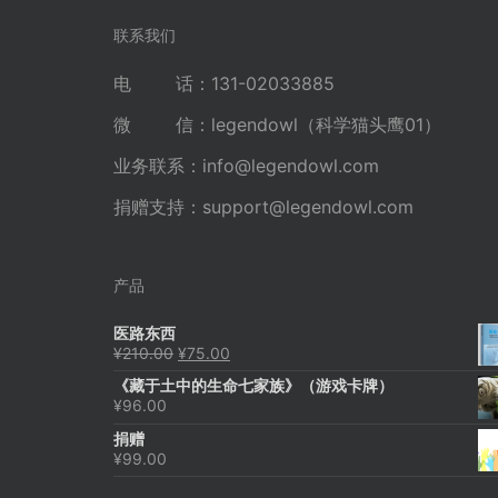
航
联系我们
电 话：131-02033885
微 信：legendowl（科学猫头鹰01）
业务联系：
info@legendowl.com
捐赠支持：
support@legendowl.com
产品
医路东西
原
当
¥
210.00
¥
75.00
价
前
《藏于土中的生命七家族》（游戏卡牌）
为：
价
¥
96.00
¥210.00。
格
为：
捐赠
¥75.00。
¥
99.00