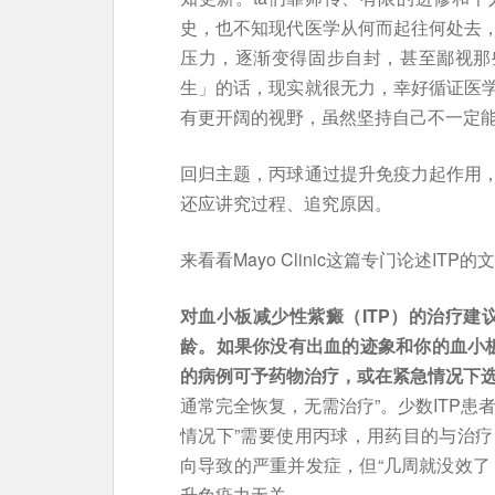
史，也不知现代医学从何而起往何处去
压力，逐渐变得固步自封，甚至鄙视那
生」的话，现实就很无力，幸好循证医
有更开阔的视野，虽然坚持自己不一定
回归主题，丙球通过提升免疫力起作用
还应讲究过程、追究原因。
来看看Mayo Clinic这篇专门论述ITP
对血小板减少性紫癜（ITP）的治疗建
龄。如果你没有出血的迹象和你的血小板
的病例可予药物治疗，或在紧急情况下
通常完全恢复，无需治疗”。少数ITP患
情况下”需要使用丙球，用药目的与治
向导致的严重并发症，但“几周就没效了
升免疫力无关。