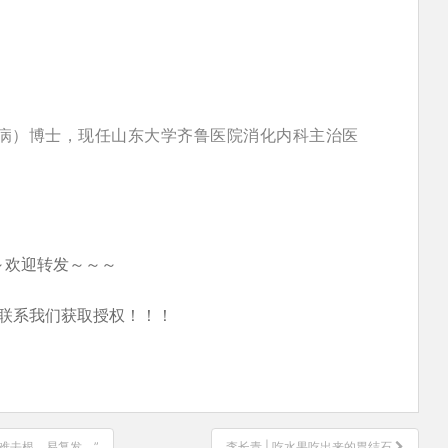
病）博士，现任山东大学齐鲁医院消化内科主治医
～欢迎转发～～～
联系我们获取授权！！！
难去根，易复发。”
李长青 | 吃水果吃出来的胃结石