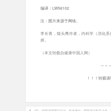
编译：LW56102
注：图片来源于网络。
李长青，猫头鹰作者，内科学（消化系
师。
（本文转载自健康中国人网）
～～
！！！转载请
文
（四）“中医讲究辨证论治，标本兼治；西医是治标不治本，