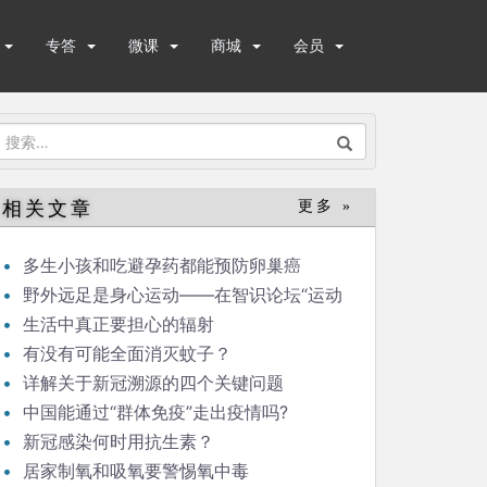
专答
微课
商城
会员
搜
索：
相关文章
更多 »
多生小孩和吃避孕药都能预防卵巢癌
野外远足是身心运动——在智识论坛“运动
与健康”的发言
生活中真正要担心的辐射
有没有可能全面消灭蚊子？
详解关于新冠溯源的四个关键问题
中国能通过“群体免疫”走出疫情吗?
新冠感染何时用抗生素？
居家制氧和吸氧要警惕氧中毒