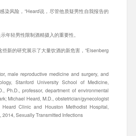
感染风险，”Heard说，尽管他质疑男性自我报告的
提示年轻男性限制酒精摄入的重要性。
新的研究展示了大量饮酒的新危害，”Eisenberg
r, male reproductive medicine and surgery, and
rology, Stanford University School of Medicine,
D., Ph.D., professor, department of environmental
k; Michael Heard, M.D., obstetrician/gynecologist
e Heard Clinic and Houston Methodist Hospital,
, 2014, Sexually Transmitted Infections