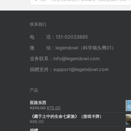
章
导
航
联系我们
电 话：131-02033885
微 信：legendowl（科学猫头鹰01）
业务联系：
info@legendowl.com
捐赠支持：
support@legendowl.com
产品
医路东西
原
当
¥
210.00
¥
75.00
价
前
《藏于土中的生命七家族》（游戏卡牌）
为：
价
¥
96.00
¥210.00。
格
为：
捐赠