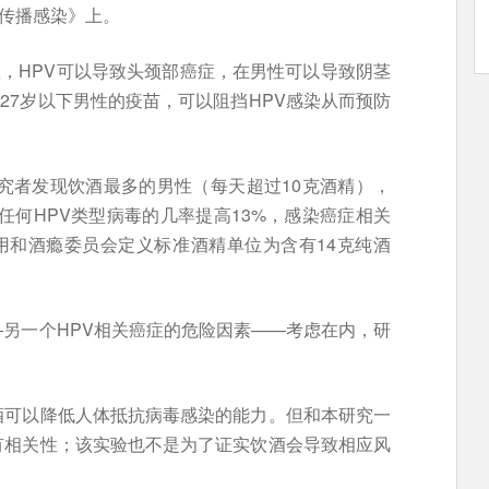
性传播感染》上。
息，HPV可以导致头颈部癌症，在男性可以导致阴茎
27岁以下男性的疫苗，可以阻挡HPV感染从而预防
研究者发现饮酒最多的男性（每天超过10克酒精），
任何HPV类型病毒的几率提高13%，感染癌症相关
滥用和酒瘾委员会定义标准酒精单位为含有14克纯酒
另一个HPV相关癌症的危险因素——考虑在内，研
酒可以降低人体抵抗病毒感染的能力。但和本研究一
有相关性；该实验也不是为了证实饮酒会导致相应风