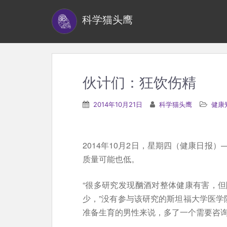
S
科学猫头鹰
k
i
p
t
o
伙计们：狂饮伤精
m
a
2014年10月21日
科学猫头鹰
健康
i
n
c
2014年10月2日，星期四（健康日报
o
质量可能也低。
n
t
“很多研究发现酗酒对整体健康有害，
e
少，”没有参与该研究的斯坦福大学医学院泌尿科
n
准备生育的男性来说，多了一个需要咨询
t