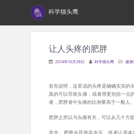
S
科学猫头鹰
k
i
p
t
o
让人头疼的肥胖
m
a
2014年10月28日
科学猫头鹰
健康
i
n
c
首先说明，这里说的头疼是确确实实的
o
真的可以导致头痛，或者用更别扭一点
n
者，肥胖者中头痛的比例要高于一般人
t
e
肥胖之所以与头痛有关，可以从几个方
n
首先，肥胖会导致高血压，或者让原本
t