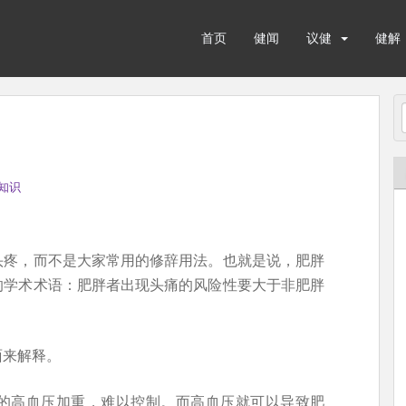
首页
健闻
议健
健解
知识
头疼，而不是大家常用的修辞用法。也就是说，肥胖
的学术术语：肥胖者出现头痛的风险性要大于非肥胖
。
面来解释。
的高血压加重，难以控制。而高血压就可以导致肥