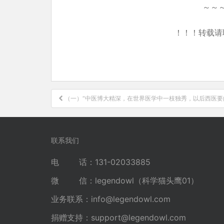
～～
！！！转载请
文
（一）“中医博大精深，在世界医学中一枝独秀，以后西医要
章
导
航
联系我们
电 话：131-02033885
微 信：legendowl（科学猫头鹰01）
业务联系：
info@legendowl.com
捐赠支持：
support@legendowl.com