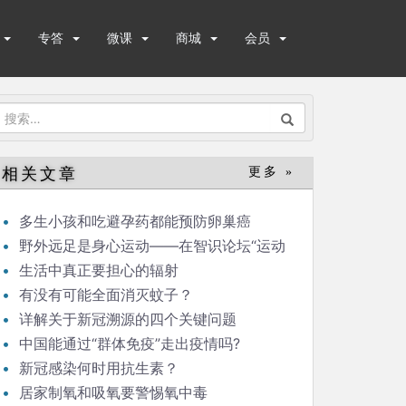
专答
微课
商城
会员
搜
索：
相关文章
更多 »
多生小孩和吃避孕药都能预防卵巢癌
野外远足是身心运动——在智识论坛“运动
与健康”的发言
生活中真正要担心的辐射
有没有可能全面消灭蚊子？
详解关于新冠溯源的四个关键问题
中国能通过“群体免疫”走出疫情吗?
新冠感染何时用抗生素？
居家制氧和吸氧要警惕氧中毒