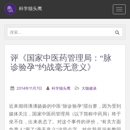
S
科学猫头鹰
TOGG
k
i
p
搜
t
索：
o
m
评《国家中医药管理局：“脉
a
诊验孕”约战毫无意义》
i
n
c
2014年11月7日
科学猫头鹰
大咖健谈
o
n
t
近来闹得沸沸扬扬的中医“脉诊验孕”擂台赛，因为受到
e
媒体关注，国家中医药管理局（以下简称中药局）终于
n
坐不住，出来表态了。对这个事件的评价，“有关方面
t
负责人”用了“毫无意义”这四个字。对此我是深表赞同