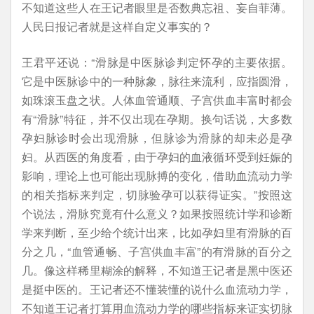
不知道这些人在王记者眼里是否数典忘祖、妄自菲薄。
人民日报记者就是这样自定义事实的？
王君平还说：“滑脉是中医脉诊判定怀孕的主要依据。
它是中医脉诊中的一种脉象，脉往来流利，应指圆滑，
如珠滚玉盘之状。人体血管通顺、子宫供血丰富时都会
有“滑脉”特征，并不仅出现在孕期。换句话说，大多数
孕妇脉诊时会出现滑脉，但脉诊为滑脉的却未必是孕
妇。从西医的角度看，由于孕妇的血液循环受到妊娠的
影响，理论上也可能出现脉搏的变化，借助血流动力学
的相关指标来判定，切脉验孕可以获得证实。”按照这
个说法，滑脉究竟有什么意义？如果按照统计学和诊断
学来判断，至少给个统计出来，比如孕妇里有滑脉的百
分之几，“血管通畅、子宫供血丰富”的有滑脉的百分之
几。像这样稀里糊涂的解释，不知道王记者是黑中医还
是挺中医的。王记者还不懂装懂的说什么血流动力学，
不知道王记者打算用血流动力学的哪些指标来证实切脉