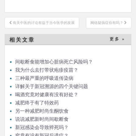
文
有关中医的讨论有益于当今医学的发展
网络疑病症你有吗？
章
导
相关文章
更多 »
航
间歇断食能增加心脏病死亡风险吗？
我为什么去打带状疱疹疫苗？
三种最严重的呼吸道传染病
详解关于新冠溯源的四个关键问题
喝酒究竟对健康有没有好处？
减肥终于有了特效药
另一种减肥时尚生酮饮食
说说减肥新时尚间歇断食
新冠感染会导致猝死吗？
究竟有没有新冠后遗症？