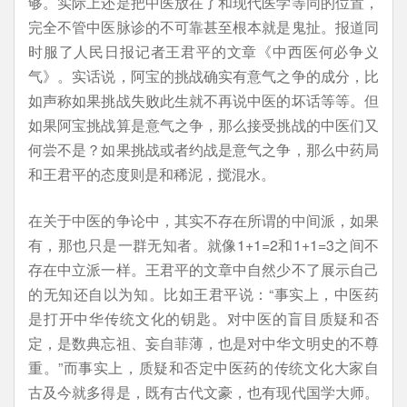
够。实际上还是把中医放在了和现代医学等同的位置，
完全不管中医脉诊的不可靠甚至根本就是鬼扯。报道同
时服了人民日报记者王君平的文章《中西医何必争义
气》。实话说，阿宝的挑战确实有意气之争的成分，比
如声称如果挑战失败此生就不再说中医的坏话等等。但
如果阿宝挑战算是意气之争，那么接受挑战的中医们又
何尝不是？如果挑战或者约战是意气之争，那么中药局
和王君平的态度则是和稀泥，搅混水。
在关于中医的争论中，其实不存在所谓的中间派，如果
有，那也只是一群无知者。就像1+1=2和1+1=3之间不
存在中立派一样。王君平的文章中自然少不了展示自己
的无知还自以为知。比如王君平说：“事实上，中医药
是打开中华传统文化的钥匙。对中医的盲目质疑和否
定，是数典忘祖、妄自菲薄，也是对中华文明史的不尊
重。”而事实上，质疑和否定中医药的传统文化大家自
古及今就多得是，既有古代文豪，也有现代国学大师。