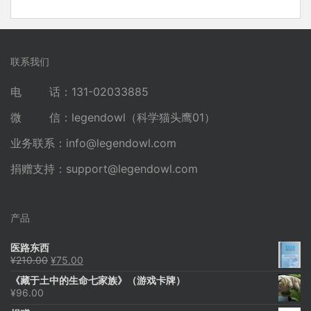
联系我们
电 话：131-02033885
微 信：legendowl（科学猫头鹰01）
业务联系：
info@legendowl.com
捐赠支持：
support@legendowl.com
产品
医路东西
原
当
¥
210.00
¥
75.00
价
前
《藏于土中的生命七家族》（游戏卡牌）
为：
价
¥
96.00
¥210.00。
格
为：