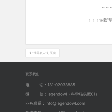
～～
！！！转载请
文
“世界名人”好买卖
章
导
航
联系我们
电 话：131-02033885
微 信：legendowl（科学猫头鹰01）
业务联系：
info@legendowl.com