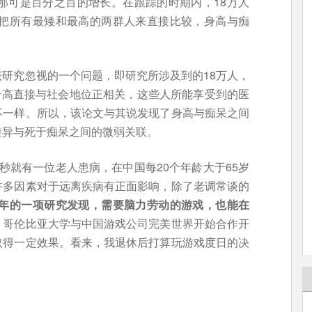
那可是百分之百的增长。在跟踪的时期内，18万人
便把所有最矮和最高的两群人来直接比较，身高与痴
研究忽视的一个问题，即研究所涉及到的18万人，
其身高直接与社会地位正相关，这些人所能享受到的医
不一样。所以，该论文与其说发现了身高与痴呆之间
差异与死于痴呆之间的微弱关联。
秒就有一位老人患病，在中国每20个年龄大于65岁
许多因素对于远离疾病有正面影响，除了老调常谈的
07年的一项研究发现，需要脑力劳动的游戏，也能在
，哥伦比亚大学与中国游戏公司完美世界开始合作开
取得一定效果。看来，我退休后打算玩游戏度日的决