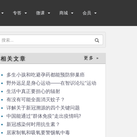
专答
微课
商城
会员
搜
索：
相关文章
更多 »
多生小孩和吃避孕药都能预防卵巢癌
野外远足是身心运动——在智识论坛“运动
与健康”的发言
生活中真正要担心的辐射
有没有可能全面消灭蚊子？
详解关于新冠溯源的四个关键问题
中国能通过“群体免疫”走出疫情吗?
新冠感染何时用抗生素？
居家制氧和吸氧要警惕氧中毒