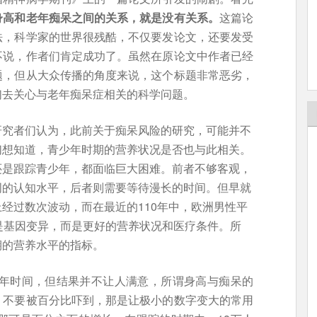
身高和老年痴呆之间的关系，就是没有关系。
这篇论
法，科学家的世界很残酷，不仅要发论文，还要发受
不说，作者们肯定成功了。虽然在原论文中作者已经
题，但从大众传播的角度来说，这个标题非常恶劣，
们去关心与老年痴呆症相关的科学问题。
研究者们认为，此前关于痴呆风险的研究，可能并不
们想知道，青少年时期的营养状况是否也与此相关。
还是跟踪青少年，都面临巨大困难。前者不够客观，
词的认知水平，后者则需要等待漫长的时间。但早就
经过数次波动，而在最近的110年中，欧洲男性平
是基因变异，而是更好的营养状况和医疗条件。所
期的营养水平的指标。
0年时间，但结果并不让人满意，所谓身高与痴呆的
。不要被百分比吓到，那是让极小的数字变大的常用