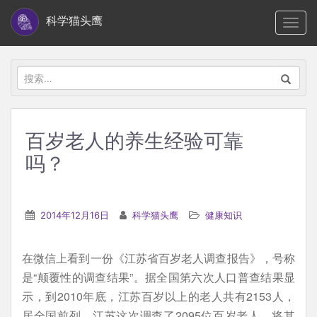
S
科学猫头鹰
TOGG
k
i
p
搜
t
索：
o
m
百岁老人的养生经验可靠
a
吗？
i
n
c
2014年12月16日
科学猫头鹰
健康知识
o
n
t
在微信上看到一份《江苏省百岁老人调查报告》，号称
e
是“颠覆性的调查结果”。据全国第六次人口普查结果显
n
示，到2010年底，江苏百岁以上的老人共有2153人，
t
居全国前列。江苏这次调查了2095位百岁老人，将其