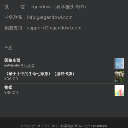
微 信：legendowl（科学猫头鹰01）
业务联系：
info@legendowl.com
捐赠支持：
support@legendowl.com
产品
医路东西
原
当
¥
210.00
¥
75.00
价
前
《藏于土中的生命七家族》（游戏卡牌）
为：
价
¥
96.00
¥210.00。
格
为：
捐赠
¥75.00。
¥
99.00
Copyright © 2017-2023 科学猫头鹰 All rights reserved