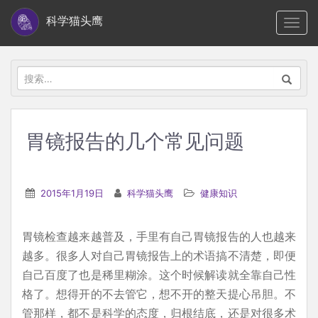
S
科学猫头鹰
TOGG
k
i
p
搜
t
索：
o
m
胃镜报告的几个常见问题
a
i
n
2015年1月19日
科学猫头鹰
健康知识
c
o
胃镜检查越来越普及，手里有自己胃镜报告的人也越来
n
越多。很多人对自己胃镜报告上的术语搞不清楚，即便
t
自己百度了也是稀里糊涂。这个时候解读就全靠自己性
e
格了。想得开的不去管它，想不开的整天提心吊胆。不
n
管那样，都不是科学的态度，归根结底，还是对很多术
t