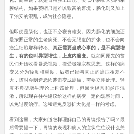
膜结构。如果萎缩只是难以致富的窘境，肠化则又加上
了治安的混乱，成为社会隐患。
但即便是肠化，也还不必寝食难安。因为肠化的细胞还
是按照正常的生老病死。不会无限度的扩张，也不会向
癌症细胞那样转移。
真正需要当成心事的，是不典型增
生，有的也叫异型增生，上皮内瘤变。
就如同原先的贫
民们开始收看暴恐视频，接受极端宗教思想。这样的病
变又分为轻度和重度，后者已经与真正的癌症相差不
大，随时会制造恐怖袭击变成癌瘤，需要立即处理。轻
度不典型增生理论上也该处理，但因为经常和炎症混
淆，所以现在往往建议给这样的病变一定的观察时间，
以免过度治疗。这和避免反恐扩大化是一样的考虑。
看到这里，大家知道怎样理解自己的胃镜报告了吗？最
后需要提一下，胃镜的表现和病人的症状往往没什么关