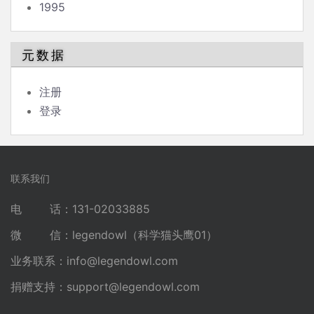
1995
元数据
注册
登录
联系我们
电 话：131-02033885
微 信：legendowl（科学猫头鹰01）
业务联系：
info@legendowl.com
捐赠支持：
support@legendowl.com