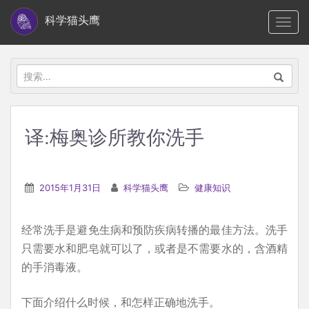
S
科学猫头鹰
TOGG
k
i
p
搜
t
索：
o
m
译:梅奥诊所教你洗手
a
i
n
2015年1月31日
科学猫头鹰
健康知识
c
o
经常洗手是避免生病和预防疾病转播的最佳方法。洗手
n
只需要水和肥皂就可以了，或者是不需要水的，含酒精
t
的手消毒液。
e
n
下面介绍什么时候，和怎样正确地洗手。
t