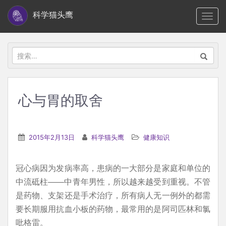
S
科学猫头鹰
TOGG
k
i
p
搜
t
索：
o
m
心与胃的取舍
a
i
n
2015年2月13日
科学猫头鹰
健康知识
c
o
冠心病因为发病率高，患病的一大部分是家庭和单位的
n
中流砥柱——中青年男性，所以越来越受到重视。不管
t
是药物、支架还是手术治疗，所有病人无一例外的都需
e
要长期服用抗血小板的药物，最常用的是阿司匹林和氯
n
吡格雷。
t