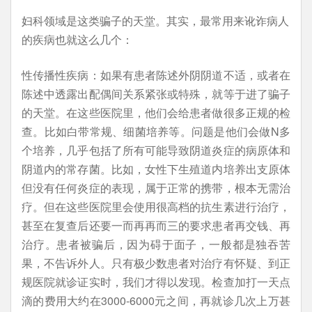
妇科领域是这类骗子的天堂。其实，最常用来讹诈病人
的疾病也就这么几个：
性传播性疾病：如果有患者陈述外阴阴道不适，或者在
陈述中透露出配偶间关系紧张或特殊，就等于进了骗子
的天堂。在这些医院里，他们会给患者做很多正规的检
查。比如白带常规、细菌培养等。问题是他们会做N多
个培养，几乎包括了所有可能导致阴道炎症的病原体和
阴道内的常存菌。比如，女性下生殖道内培养出支原体
但没有任何炎症的表现，属于正常的携带，根本无需治
疗。但在这些医院里会使用很高档的抗生素进行治疗，
甚至在复查后还要一而再再而三的要求患者再交钱、再
治疗。患者被骗后，因为碍于面子，一般都是独吞苦
果，不告诉外人。只有极少数患者对治疗有怀疑、到正
规医院就诊证实时，我们才得以发现。检查加打一天点
滴的费用大约在3000-6000元之间，再就诊几次上万甚