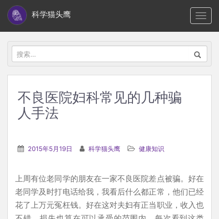
S
科学猫头鹰
TOGG
k
i
p
搜
t
索：
o
m
不良医院妇科常见的几种骗
a
人手法
i
n
c
2015年5月19日
科学猫头鹰
健康知识
o
n
t
上周有位老同学的朋友在一家不良医院差点被骗。好在
e
老同学及时打电话给我，我看后什么都正常，他们已经
n
花了上万元冤枉钱。好在这对夫妇有正当职业，收入也
t
不错，损失也算在可以承受的范围内。每次看到这类