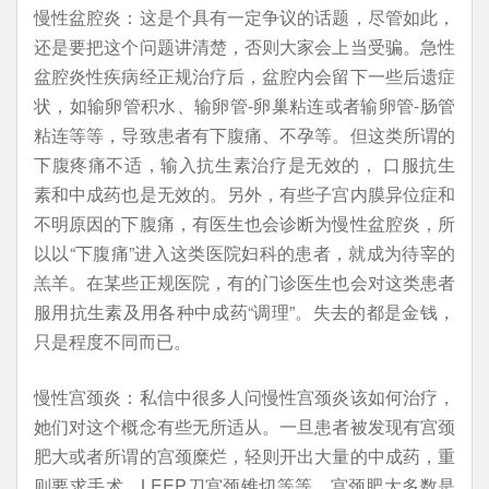
慢性盆腔炎：这是个具有一定争议的话题，尽管如此，
还是要把这个问题讲清楚，否则大家会上当受骗。急性
盆腔炎性疾病经正规治疗后，盆腔内会留下一些后遗症
状，如输卵管积水、输卵管-卵巢粘连或者输卵管-肠管
粘连等等，导致患者有下腹痛、不孕等。但这类所谓的
下腹疼痛不适，输入抗生素治疗是无效的， 口服抗生
素和中成药也是无效的。另外，有些子宫内膜异位症和
不明原因的下腹痛，有医生也会诊断为慢性盆腔炎，所
以以“下腹痛”进入这类医院妇科的患者，就成为待宰的
羔羊。在某些正规医院，有的门诊医生也会对这类患者
服用抗生素及用各种中成药“调理”。失去的都是金钱，
只是程度不同而已。
慢性宫颈炎：私信中很多人问慢性宫颈炎该如何治疗，
她们对这个概念有些无所适从。一旦患者被发现有宫颈
肥大或者所谓的宫颈糜烂，轻则开出大量的中成药，重
则要求手术、LEEP刀宫颈锥切等等。宫颈肥大多数是