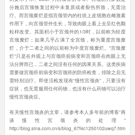
分娩后宫颈恢复过程中未复原或者裂伤所致，无需治
疗。而宫颈糜烂是指宫颈管内的柱状上皮细胞在雌激素
作用下，向宫颈管外生长，导致肉眼上看上去呈红色颗
粒样改变。其面积小于宫颈外的1/3时，以前称为轻度
宫颈糜烂；如果几乎占满了全宫颈，称为重度宫颈糜
烂，介于二者之间的以前称为中度宫颈糜烂。“宫颈糜
烂”只是在外观上与宫颈癌前病变和宫颈癌在肉眼上无
法分辨而已，二者之间没有任何的因果关系。这类疾病
需要做宫颈癌前病变和宫颈癌的防癌检查，排除之后无
需特别治疗。即使活检发现有“慢性宫颈炎”，只要没有
症状，也无需服用任何药物，也没有什么药物可以治疗
慢性宫颈炎症。
有关慢性宫颈炎的文章，请参考本人多年前的博客“再
谈慢性宫颈炎的处理”
http://blog.sina.com.cn/s/blog_67f4c1250102uwq7.htm