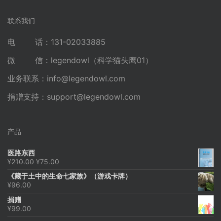
联系我们
电 话：131-02033885
微 信：legendowl（科学猫头鹰01）
业务联系：
info@legendowl.com
捐赠支持：
support@legendowl.com
产品
医路东西
原
当
¥
210.00
¥
75.00
价
前
《藏于土中的生命七家族》（游戏卡牌）
为：
价
¥
96.00
¥210.00。
格
为：
捐赠
¥75.00。
¥
99.00