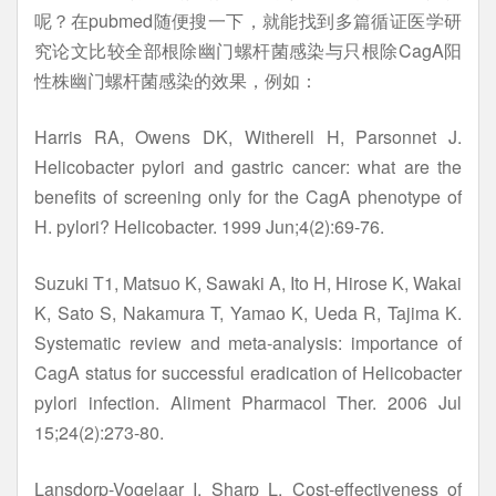
呢？在pubmed随便搜一下，就能找到多篇循证医学研
究论文比较全部根除幽门螺杆菌感染与只根除CagA阳
性株幽门螺杆菌感染的效果，例如：
Harris RA, Owens DK, Witherell H, Parsonnet J.
Helicobacter pylori and gastric cancer: what are the
benefits of screening only for the CagA phenotype of
H. pylori? Helicobacter. 1999 Jun;4(2):69-76.
Suzuki T1, Matsuo K, Sawaki A, Ito H, Hirose K, Wakai
K, Sato S, Nakamura T, Yamao K, Ueda R, Tajima K.
Systematic review and meta-analysis: importance of
CagA status for successful eradication of Helicobacter
pylori infection. Aliment Pharmacol Ther. 2006 Jul
15;24(2):273-80.
Lansdorp-Vogelaar I, Sharp L. Cost-effectiveness of