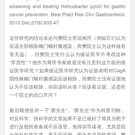
screening and treating Helicobacter pylori for gastric
cancer prevention. Best Pract Res Clin Gastroenterol.
2013 Dec;27(6):933-47.
这些研究的结论未必与樊院士所说相符（例如它们认为
应该全部根除幽门螺杆菌感染，而樊院士认为这样做有
害无益），但樊院士凭什么认为循证医学不考虑这种
“异质性”？他作为胃癌专家难道没有注意到这方面的循
证医学研究？如果循证医学研究认为证据表明对CagA
阴性株幽门螺杆菌感染应该根除，而樊院士没有证据地
认为不应该根除，你应该听从谁？应该看证据，还是听
一个院士的信口开河？
最后顺便批评一下“赛先生”。“赛先生”作为科普刊物，
对反科学、伪科学的文章如果不是已做好了将其当靶子
进行反驳的准备就不应该登，免得误导读者。尤其是院
士的反科学文章，更不应该登，因为其误导性更强。樊