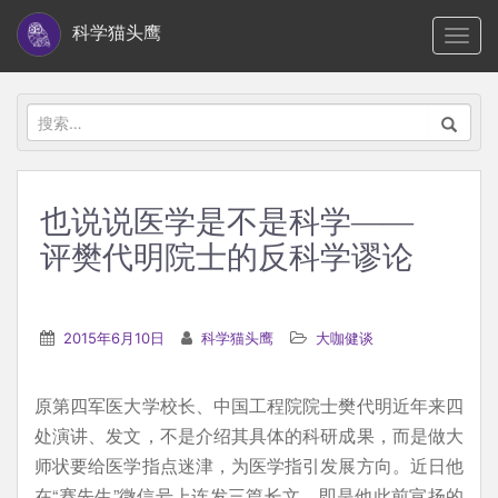
S
科学猫头鹰
TOGG
k
i
p
搜
t
索：
o
m
也说说医学是不是科学——
a
评樊代明院士的反科学谬论
i
n
c
2015年6月10日
科学猫头鹰
大咖健谈
o
n
t
原第四军医大学校长、中国工程院院士樊代明近年来四
e
处演讲、发文，不是介绍其具体的科研成果，而是做大
n
师状要给医学指点迷津，为医学指引发展方向。近日他
t
在“赛先生”微信号上连发三篇长文，即是他此前宣扬的