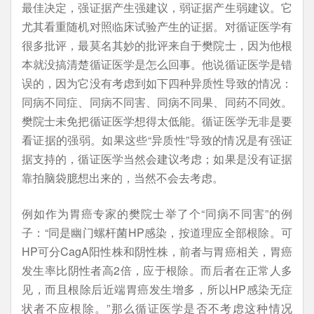
最佳决定，强证据产生强建议，弱证据产生弱建议。它
尤其看重随机对照临床试验产生的证据。对循证医学有
很多批评，最莫名其妙的批评来自于樊院士，因为他根
本就没搞清楚循证医学是怎么回事。他说循证医学是错
误的，因为它没有考虑到如下四种异质性导致的情况：
同病不同症、同病不同害、同病不同果、同药不同效。
樊院士未免把循证医学想得太低能。循证医学无非是要
看证据的强弱。如果这些“异质性”导致的情况是有强证
据支持的，循证医学当然会建议考虑；如果是没有证据
靠拍脑袋臆想出来的，当然不会去考虑。
例如作为胃癌专家的樊院士举了个“同病不同害”的例
子：“同是幽门螺杆菌HP感染，按道理应全部根除。可
HP可分CagA阳性株和阴性株，前者与胃癌相关，胃癌
发生率比阴性者高2倍，应于根除。而后者在正常人多
见，而且根除后近端胃癌发生增多，所以HP感染无症
状者不应根除。”那么循证医学是否不考虑这种情况