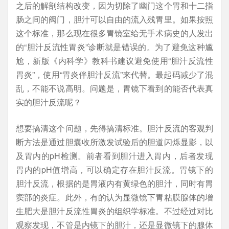
之后的解剖结构改变，因为切除了幽门这个胃和十二指
肠之间的阀门，胆汁可以自由的流入残胃里。如果按照
这个标准，那么现在很多胃镜室给无手术病史的人发出
的“胆汁反流性胃炎”诊断就是错误的。为了避免这种尴
尬，新版《内科学》教科书建议避免使用“胆汁反流性
胃炎”，使用“胃炎伴胆汁反流”来代替。最起码减少了混
乱，不能不说高明。问题是，胃镜下看到的能否代表真
实的胆汁反流呢？
想要搞清这个问题，先得搞清标准。胆汁反流的客观判
断方法是通过胆囊收所激发试验后的胆道闪烁显影，以
及胃内的pH检测。前者看到胆汁进入胃内，后者发现
胃内的pH值增高，可以确定存在胆汁反流。胃镜下的
胆汁反流，根据的是胃液内有黄绿色的胆汁，同时有胃
窦部的炎症。此外，有的认为显微镜下胃粘膜腺体的增
生肥大是胆汁反流性胃炎的组织学标准。不过经过对比
观察发现，不管是内镜下的胆汁，还是显微镜下的腺体