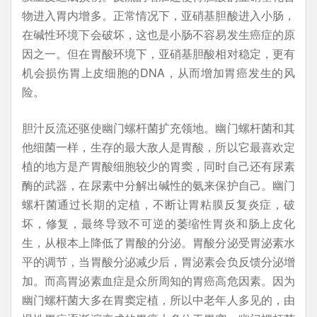
物进入胃内增多。正常情况下，亚硝基胆酸进入小肠，
在碱性环境下会破坏，这也是小肠不容易发生癌症的原
因之一。但在胃酸环境下，亚硝基胆酸相对稳定，更有
机会损伤胃上皮细胞的DNA，从而增加胃癌发生的风
险。
胆汁反流还驱使幽门螺杆菌扩充领地。幽门螺杆菌和其
他细菌一样，生存的最大敌人是胃酸，所以它最喜欢定
植的地方是产胃酸细胞较少的胃窦，同时自己还有尿素
酶的武器，在尿素中分解出碱性的氨来保护自己。幽门
螺杆菌通过长期的定植，不断让胃粘膜反复炎症，破
坏，修复，最终导致不可逆的萎缩性胃炎和肠上皮化
生，从根本上降低了胃酸的分泌。胃酸分泌受胃泌素水
平的调节，当胃酸分泌减少后，胃泌素会负反馈分泌增
加。而高胃泌素血症是众所周知的胃癌高危因素。因为
幽门螺杆菌大多在胃窦定植，所以中老年人多见的，由