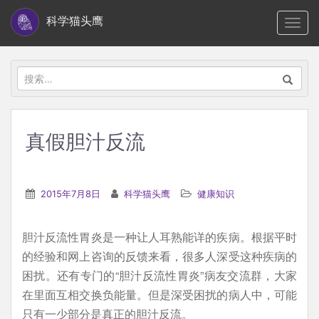
S
科学猫头鹰
TOGG
k
i
p
搜
t
索：
o
m
真假胆汁反流
a
i
n
2015年7月8日
科学猫头鹰
健康知识
c
o
胆汁反流性胃炎是一种让人耳熟能详的疾病。根据平时
n
的经验和网上咨询的反馈来看，很多人深受这种疾病的
t
困扰。还有专门的“胆汁反流性胃炎”病友交流群，大家
e
在里面互相交换负能量。但是深受困扰的病人中，可能
n
只有一少部分是真正的胆汁反流。
t