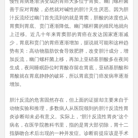
慢性胃病逐渐演变成的胃癌大多位于胃窦。幽门螺杆菌
善于应对胃酸，必然就对碱性的胆汁天生厌恶。因为胆
汁反流经过幽门首先流到的就是胃窦，胆酸的浓度也从
胃窦到胃底、贲门逐渐降低。幽门螺杆菌的殖民地就向
上迁移。近几十年来胃窦部的胃癌在发达国家逐渐减
少，胃底和贲门的胃癌逐渐增加，据说就可能和这种趋
势有关：高动物脂肪饮食导致肥胖，改变胆汁成分，增
加反流，幽门螺杆菌上移，再加上亚硝基胆酸多在夜间
生成，夜间睡眠卧位时胃酸存留在胃底，亚硝基胆酸和
胃酸就在胃底静静的破坏，所以胃底贲门癌发病率逐渐
增加。
胆汁反流的危害固然存在，但上面的证据却主要来自于
动物实验和推理，多数病人从医院领到的胆汁反流性胃
炎诊断却未必有意义。实际上，“胆汁反流性胃炎”这个
病名，在医学院教科书里，指的是胃大部切除，胃十二
指肠吻合术后出现的一种并发症。诊断前提应该是手术