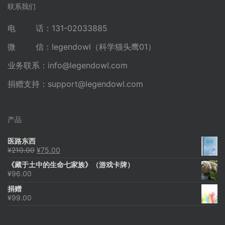
联系我们
电 话：131-02033885
微 信：legendowl（科学猫头鹰01）
业务联系：
info@legendowl.com
捐赠支持：
support@legendowl.com
产品
医路东西
原
当
¥
210.00
¥
75.00
价
前
《藏于土中的生命七家族》（游戏卡牌）
为：
价
¥
96.00
¥210.00。
格
为：
捐赠
¥75.00。
¥
99.00