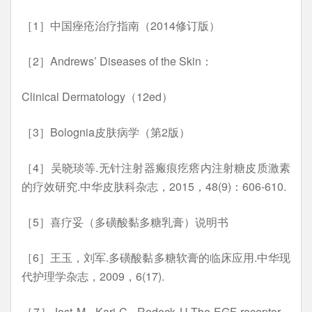
［1］中国痤疮治疗指南（2014修订版）
［2］Andrews’ Diseases of the Skin：
Clinical Dermatology（12ed）
［3］Bolognia皮肤病学（第2版）
［4］吴晓琰等.无针注射器瘢痕疙瘩内注射糖皮质激素
的疗效研究.中华皮肤科杂志，2015，48(9)：606-610.
［5］喜疗妥（多磺酸黏多糖乳膏）说明书
［6］王玉，刘军.多磺酸黏多糖软膏的临床应用.中华现
代护理学杂志，2009，6(17).
［7］Jost M , Kari C , Rodeck U.The EGF receptor –