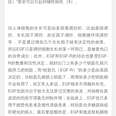
抗）”甚至可以引起药物性痤疮 ［8］。
但人体细胞的生长可是由多因素调控的，比如基因调
控、生长因子调控、炎症因子调控、细胞微环境调控
等， 不是通过增加几个生长因子就有决定性的效果。
所以EGF只是调控细胞生长的某一环而已，是修复伤口
的自带成分；此外，EGF和EGF-R的结合也要受EGF-
R的数量和活性决定，就好比门上有多少个钥匙孔就只
能用几把钥匙，而“钥匙孔（EGF-R）”的多少是由基因
决定的，当钥匙孔都插上钥匙了，再增加多少把钥匙都
不会有用了，对正常人来说，EGF根本不用额外补充。
EGF也因为分子较大无法穿过完整的表皮，对病根在真
皮层的疤痕可谓毫无抑制作用；在临床上，EGF也只多
用于烧烫伤患者及慢性溃疡患者，特别是合并糖尿病或
肝硬化的病人。最后要提醒的是，EGF刺激皮肤粘膜细