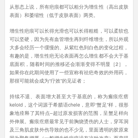
从形态上说，所有疤痕都可以粗分为增生性（高出皮肤
表面）和萎缩性（低于皮肤表面）两类。
增生性疤痕可以长得光滑也可以长得粗糙，可以柔软也
可以坚硬，因为先有血管增生再到纤维增生，所以外观
大多会经历一个缓慢的、从紫红色到白色的变化过程，
有趣的是，增生性疤无论表面再怎么增生都不会大于基
底面积，随着时间的推移还会渐渐变得不明显［2］，
如果你在此期间使用了一些宣称有祛疤奇效的外用药，
那很可能就会成为“疗效”的见证者；
持续不退、表面增大甚至大于基底的，称为瘢痕疙瘩
keloid，这个词源于希腊语chele，意即“蟹足”样，很形
象地痊释了其特点–超过原发损害的范围，呈蟹足样向
外伸展。瘢痕疙瘩最常见于前胸烧烫伤的人士，穿耳洞
及三角肌皮肤外伤导致的也不少见，里面透明的胶原束
因为聚集增厚（一般增生性疤痕没有这种改变）而变得