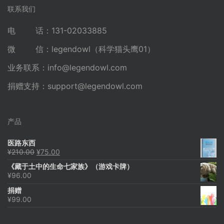
联系我们
电 话：131-02033885
微 信：legendowl（科学猫头鹰01）
业务联系：
info@legendowl.com
捐赠支持：
support@legendowl.com
产品
医路东西
原
当
¥
210.00
¥
75.00
价
前
《藏于土中的生命七家族》（游戏卡牌）
为：
价
¥
96.00
¥210.00。
格
为：
捐赠
¥75.00。
¥
99.00