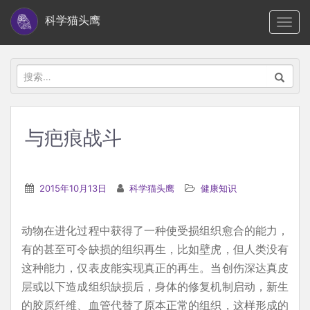
S
科学猫头鹰
TOGG
k
i
p
搜
t
索：
o
m
与疤痕战斗
a
i
n
2015年10月13日
科学猫头鹰
健康知识
c
o
动物在进化过程中获得了一种使受损组织愈合的能力，
n
有的甚至可令缺损的组织再生，比如壁虎，但人类没有
t
这种能力，仅表皮能实现真正的再生。当创伤深达真皮
e
层或以下造成组织缺损后，身体的修复机制启动，新生
n
的胶原纤维、血管代替了原本正常的组织，这样形成的
t