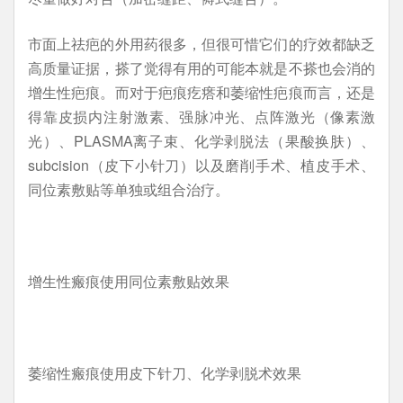
市面上祛疤的外用药很多，但很可惜它们的疗效都缺乏
高质量证据，搽了觉得有用的可能本就是不搽也会消的
增生性疤痕。而对于疤痕疙瘩和萎缩性疤痕而言，还是
得靠皮损内注射激素、强脉冲光、点阵激光（像素激
光）、PLASMA离子束、化学剥脱法（果酸换肤）、
subcision（皮下小针刀）以及磨削手术、植皮手术、
同位素敷贴等单独或组合治疗。
增生性瘢痕使用同位素敷贴效果
萎缩性瘢痕使用皮下针刀、化学剥脱术效果