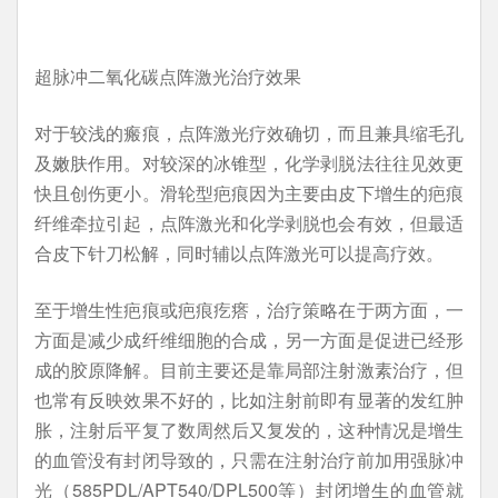
超脉冲二氧化碳点阵激光治疗效果
对于较浅的瘢痕，点阵激光疗效确切，而且兼具缩毛孔
及嫩肤作用。对较深的冰锥型，化学剥脱法往往见效更
快且创伤更小。滑轮型疤痕因为主要由皮下增生的疤痕
纤维牵拉引起，点阵激光和化学剥脱也会有效，但最适
合皮下针刀松解，同时辅以点阵激光可以提高疗效。
至于增生性疤痕或疤痕疙瘩，治疗策略在于两方面，一
方面是减少成纤维细胞的合成，另一方面是促进已经形
成的胶原降解。目前主要还是靠局部注射激素治疗，但
也常有反映效果不好的，比如注射前即有显著的发红肿
胀，注射后平复了数周然后又复发的，这种情况是增生
的血管没有封闭导致的，只需在注射治疗前加用强脉冲
光（585PDL/APT540/DPL500等）封闭增生的血管就