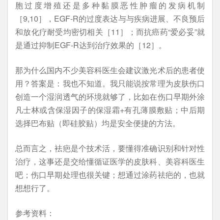
胞过度增殖还是多种黏膜恶性肿瘤的发病机制
［9,10］，EGF-R的过度表达与与疾病进展、不良预后
和放化疗耐受均密切相关［11］；而抗癌药“爱必妥”就
是通过抑制EGF-R达到治疗效果的［12］。
那为什么国内不少美容科医生会建议激光术后的患者使
用？答案是：我也不知道。我只能说按常理为皮肤伤口
创造一个湿润透气的环境就够了，比如在伤口早期外涂
凡士林或含保湿因子的保湿霜+有孔薄膜敷贴；中后期
选择巴布贴（即硅胶贴）均是安全便捷的方法。
总而言之，袪疤是个技术活，要懂得准确识别和针对性
治疗，这事还是交给懂循证医学的皮肤科、美容科医生
吧；伤口早期处理也很关键；想通过涂药祛疤的，也就
想想行了。
参考资料：