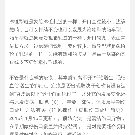
冰锥型就是象给冰锥扎过的一样，开口直径较小，边缘
陡峭，它可以持续不变也可以发展为滚轮型或箱车型。
箱车型就是象给货柜箱轧过的一样，开口较宽，表面常
呈长方形，边缘陡峭锐利，变化较少。滚轮型就是象给
轮子轧过的一样，边缘有缓和的坡度，是由于底部的真
皮或皮下纤维牵拉形成的。
不管是什么样的疤痕，其本质都离不开“纤维增生+毛细
血管增生”的特点。疤痕是否出现取决于创伤有没有达
到“真皮层以下”这个前面说过了，此外它的发展变化还
与原发疾病、肤色［3］、年龄、部位、体质及早期伤
口处理方法有关（详见拙作《皮肤伤口处理简史》
2015年1月15日更新）。预防方法一是清洁伤口异物，
在早期做好伤口覆盖并保持湿润，二是对需要缝合切口
尽量做好对合（加密缝距、褥式缝合）。