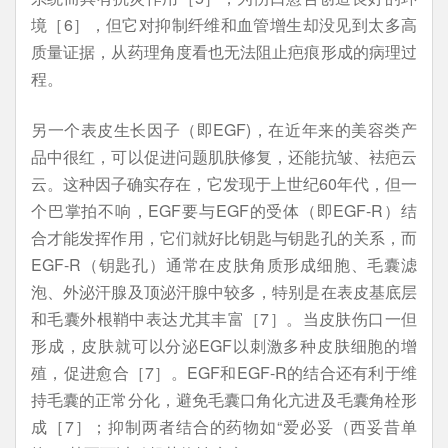
境［6］，但它对抑制纤维和血管增生却没见到太多高
质量证据，从药理角度看也无法阻止疤痕形成的病理过
程。
另一个表皮生长因子（即EGF)，在近年来的美容类产
品中很红，可以促进问题肌肤修复，还能抗皱、袪疤云
云。这种因子确实存在，它发现于上世纪60年代，但一
个巴掌拍不响，EGF要与EGF的受体（即EGF-R）结
合才能发挥作用，它们就好比钥匙与钥匙孔的关系，而
EGF-R（钥匙孔）通常在皮肤角质形成细胞、毛囊滤
泡、外泌汗腺及顶泌汗腺中较多，特别是在表皮基底层
和毛囊外根鞘中表达尤其丰富［7］。当皮肤伤口一但
形成，皮肤就可以分泌EGF以刺激多种皮肤细胞的增
殖，促进愈合［7］。EGF和EGF-R的结合还有利于维
持毛囊的正常分化，避免毛囊口角化亢进及毛囊角栓形
成［7］；抑制两者结合的药物如“爱必妥（西妥昔单