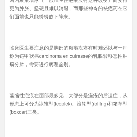
更为肿胀、坚硬且难以消退，而那些神奇的祛疤药在它
们面前也只能纷纷败下阵来。
临床医生要注意的是胸部的瘢痕疙瘩有时难还以与一种
称为铠甲状癌carcinoma en cuirasse的乳腺转移恶性肿
瘤分辨，需要进行病理鉴别。
萎缩性疤痕在面部最多见，大部分是痤疮的后遗症，从
形态上可分为冰锥型(icepick)、滚轮型(rolling)和箱车型
(boxcar)三类。