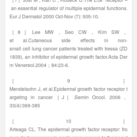
an essential regulator of multiple epidermal functions.
Eur J Dermatol 2000 Oct-Nov (7): 505-10.
［8］Lee MW，Seo CW，Kim SW，
et al.Cutaneous side effects in non-
small cell lung cancer patients treated with Iressa (ZD
1839), an inhibitor of epidermal growth factor.Acta Der
m Venereol.2004；84:23-6.
［9］
Mendelsohn J, et al.Epidermal growth factor receptor t
argeting in cancer［J］.Semin Oncol. 2006，
33(4):369-385
［10］
Arteaga CL. The epidermal growth factor receptor: fro