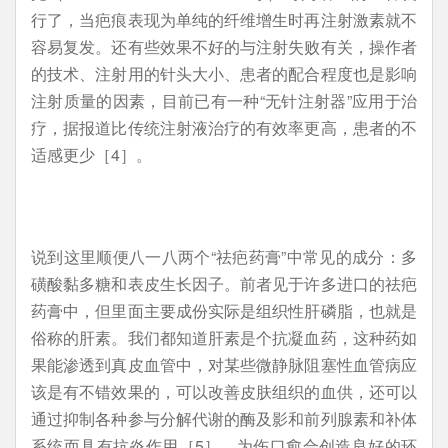
行了，当疤痕表现为单纯的纤维增生时再注射激素就不
容易复发。还有些效果不好的与注射失败有关，操作者
的技术、注射用的针头大小、患者的配合程度也是影响
注射质量的因素，目前已有一种“无针注射器”应用于治
疗，据报道比传统注射液治疗的有效率更高，患者的不
适感更少［4］。
说到这里顺便八一八两个“祛疤药膏”中常见的成分：多
磺酸黏多糖和表皮生长因子。前者见于许多进口的祛疤
药膏中，但里面主要成份实际是组织性肝磷脂，也就是
俗称的肝素。我们都知道肝素是个抗凝血药，这种药如
果能渗透到真皮血管中，对某些微静脉阻塞性血管病应
该是有不错效果的，可以改善皮肤组织的血供，还可以
通过抑制各种参与分解代谢的酶及影和前列腺素和补体
系统而具有抗炎作用［5］，为伤口愈合创造良好的环