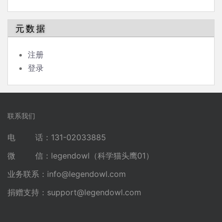
元数据
注册
登录
联系我们
电 话：131-02033885
微 信：legendowl（科学猫头鹰01）
业务联系：
info@legendowl.com
捐赠支持：
support@legendowl.com