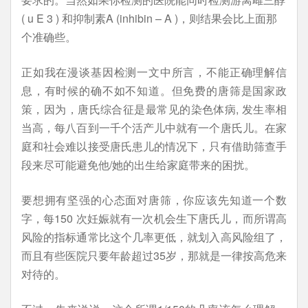
( u E 3 ) 和抑制素A (inhibin – A )，则结果会比上面那
个准确些。
正如我在漫谈基因检测一文中所言，不能正确理解信
息，有时候的确不如不知道。但免费的唐筛是国家政
策，因为，唐氏综合征是最常见的染色体病, 发生率相
当高，每八百到一千个活产儿中就有一个唐氏儿。在家
庭和社会难以接受唐氏患儿的情况下，只有借助筛查手
段来尽可能避免他/她的出生给家庭带来的困扰。
要想拥有坚强的心态面对唐筛，你应该先知道一个数
字，每150 次妊娠就有一次机会生下唐氏儿，而所谓高
风险的指标通常比这个几率更低，就划入高风险组了，
而且有些医院只要年龄超过35岁，那就是一律按高危来
对待的。