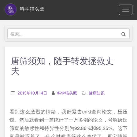
S
科学猫头鹰
TOGG
k
i
p
搜
t
索：
o
m
唐筛须知，随手转发拯救丈
a
夫
i
n
c
2015年10月14日
科学猫头鹰
健康知识
o
n
t
看到这么激烈的情绪，我赶紧去cnki查询论文，压压
e
惊。然后就看到一篇统计了一万多例的论文，号称唐氏
n
筛查的敏感性和特异性分别为92.86%和95.25%。这下
t
真是被吓着了，什么时候唐筛这么凶猛了，再定睛细