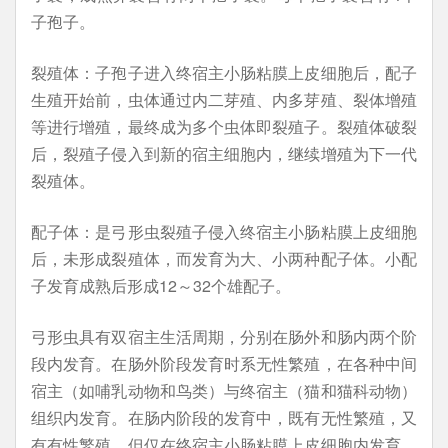
子孢子。
裂殖体：子孢子进入终宿主小肠粘膜上皮细胞后，配子
生殖开始前，虫体通过内二芽殖、内多芽殖、裂体增殖
等进行增殖，最终成为多个虫体即裂殖子。裂殖体破裂
后，裂殖子侵入到新的宿主细胞内，继续增殖为下一代
裂殖体。
配子体：是弓形虫裂殖子侵入终宿主小肠粘膜上皮细胞
后，未形成裂殖体，而发育为大、小两种配子体。小配
子发育成熟后形成12～32个雄配子。
弓形虫具有双宿主生活周期，分别在肠外和肠内两个阶
段内发育。在肠外阶段发育时系无性繁殖，在各种中间
宿主（如哺乳动物和鸟类）与终宿主（猫和猫科动物）
组织内发育。在肠内阶段的发育中，既有无性繁殖，又
有有性繁殖，但仅在终宿主小肠粘膜上皮细胞内发育。