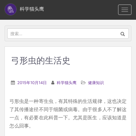
S
科学猫头鹰
TOGG
k
i
p
搜
t
索：
o
m
弓形虫的生活史
a
i
n
2015年10月14日
科学猫头鹰
健康知识
c
o
弓形虫是一种寄生虫，有其特殊的生活规律，这也决定
n
了其传播途径不同于细菌或病毒。由于很多人不了解这
t
一点，有必要在此科普一下。尤其是医生，应该知道是
e
怎么回事。
n
t