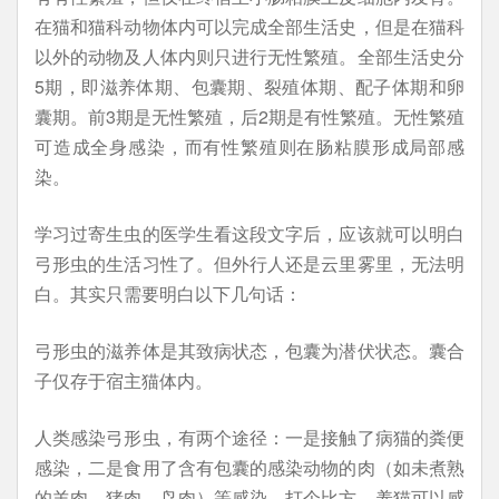
在猫和猫科动物体内可以完成全部生活史，但是在猫科
以外的动物及人体内则只进行无性繁殖。全部生活史分
5期，即滋养体期、包囊期、裂殖体期、配子体期和卵
囊期。前3期是无性繁殖，后2期是有性繁殖。无性繁殖
可造成全身感染，而有性繁殖则在肠粘膜形成局部感
染。
学习过寄生虫的医学生看这段文字后，应该就可以明白
弓形虫的生活习性了。但外行人还是云里雾里，无法明
白。其实只需要明白以下几句话：
弓形虫的滋养体是其致病状态，包囊为潜伏状态。囊合
子仅存于宿主猫体内。
人类感染弓形虫，有两个途径：一是接触了病猫的粪便
感染，二是食用了含有包囊的感染动物的肉（如未煮熟
的羊肉、猪肉、鸟肉）等感染。打个比方，养猫可以感