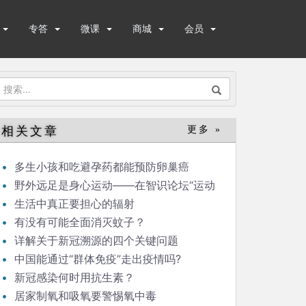
专答
微课
商城
会员
搜
索：
相关文章
更多 »
多生小孩和吃避孕药都能预防卵巢癌
野外远足是身心运动——在智识论坛“运动
与健康”的发言
生活中真正要担心的辐射
有没有可能全面消灭蚊子？
详解关于新冠溯源的四个关键问题
中国能通过“群体免疫”走出疫情吗?
新冠感染何时用抗生素？
居家制氧和吸氧要警惕氧中毒