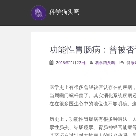
S
科学猫头鹰
k
i
p
t
o
功能性胃肠病：曾被否
m
a
2015年11月22日
科学猫头鹰
健康
i
n
c
医学史上有很多曾经被否认存在的疾病
o
当属幽门螺杆菌了。其实消化系统疾病
n
在在很多医生心中的地位也不够明确。
t
e
历史上，功能性胃肠病有很多种叫法，
n
挛性肠炎、结肠痉挛、胃肠神经官能症
t
甚至还有过针对女性病人的贬义称呼。