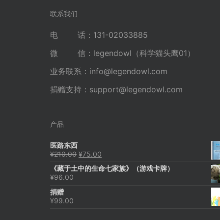
航
联系我们
电 话：131-02033885
微 信：legendowl（科学猫头鹰01）
业务联系：
info@legendowl.com
捐赠支持：
support@legendowl.com
产品
医路东西
原
当
¥
210.00
¥
75.00
价
前
《藏于土中的生命七家族》（游戏卡牌）
为：
价
¥
96.00
¥210.00。
格
为：
捐赠
¥75.00。
¥
99.00