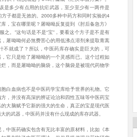
应该是多少有点用的抗疟武器，至少至少有一两件是
方子都是无效的。2000多种中药方和同时实验的4
宝库，宝在哪里呢？屠呦呦反复提到《肘后备急方》
服之。”这句话是不是“宝”，要看这个方子是不是有
然，屠呦呦何必煞费苦心的用低沸点溶剂来提取青蒿
汁不就成了？所以，中医药库存确实是巨大的，可
器，它只是给了屠呦呦的一个灵感而已。这个过程如
破烂，而是屠呦呦的脑袋，这个脑袋是被现代药物学
细胞白血病也不是中医药学宝库给予世界的礼物。它
偏方，并没有高深的辨证论治和四性五味等中医药宝
练的大脑赋予它新的强大的生命，真正的宝是现代医
强大的武器，中医药并没有什么现成的库存武器。
吧，中医药确实包含有无比丰富的原材料，比如《本