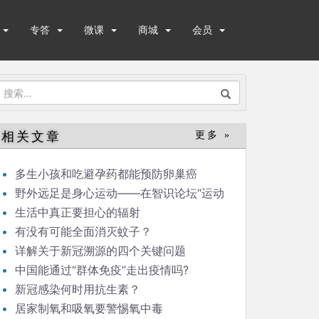
专答
微课
商城
会员
搜
索：
相关文章
更多 »
多生小孩和吃避孕药都能预防卵巢癌
野外远足是身心运动——在智识论坛“运动
与健康”的发言
生活中真正要担心的辐射
有没有可能全面消灭蚊子？
详解关于新冠溯源的四个关键问题
中国能通过“群体免疫”走出疫情吗?
新冠感染何时用抗生素？
居家制氧和吸氧要警惕氧中毒