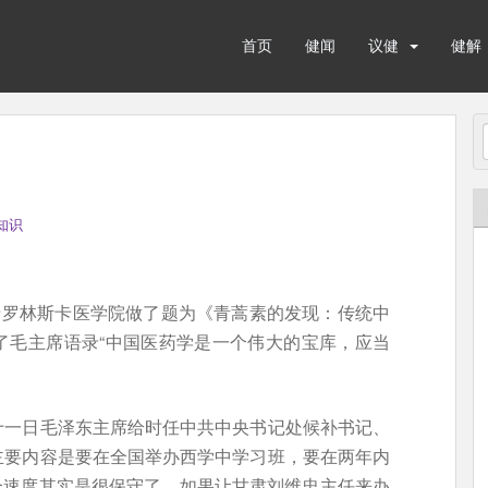
首页
健闻
议健
健解
知识
卡罗林斯卡医学院做了题为《青蒿素的发现：传统中
了毛主席语录“中国医药学是一个伟大的宝库，应当
十一日毛泽东主席给时任中共中央书记处候补书记、
主要内容是要在全国举办西学中学习班，要在两年内
这个速度其实是很保守了，如果让甘肃刘维忠主任来办