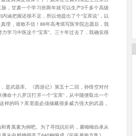
二脉，甘肃一个学习班两年就可以生产3千多个高级
内涵把握还很不足，所以他提出了个“宝库说”，以
真理，谁敢不信！86年高考填写医学院志愿后，我
力学习中医这个“宝库”。三十年过去了，我确实很
一，是武器库。《西游记》第五十二回，孙悟空对付
佛命十八罗汉打开一个“宝库”，从中随便取出一个
就是这样的吗？库里面必须储藏很多威力强大的武器，
呦和青蒿素为例吧。为了寻找抗疟药，屠呦呦自承从
并且再从中精挑细选了640种编成《疟疾单验方集》。