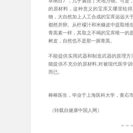
草纲目》，几乎囊括了天地万物。可是
的原材料，这种意义的宝库又哪里轮得
物，大自然加上人工合成的宝库远远大
都然并卵。从柠檬汁和米糠皮中提取维
青蒿素一样，其取之不竭的宝库唯一的
树皮，自然也不是那一握青蒿。
不能提供实用武器和制造武器的原理方
能提供不充分的原材料,对被现代医学
而已。
棒棒医生，毕业于上海医科大学，黄石
（转载自健康中国人网）
～～