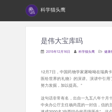
S
科学猫头鹰
k
i
p
t
o
是伟大宝库吗
m
a
2015年12月16日
科学猫头鹰
健康
i
n
c
12月7日，中国药物学家屠呦呦在瑞典
o
医给世界的礼物》的演讲。演讲中引用
n
努力发掘，加以提高。”
t
e
这句话非常有名，出自一九五八年十月
n
中央办公厅主任杨尚昆的一封信，信的
t
速成2000名“中西结合的高级医生”。