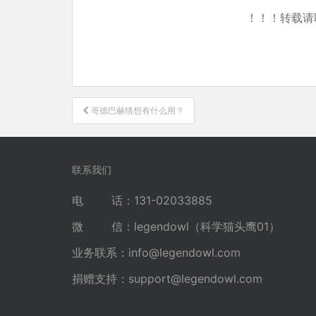
！！！转载请
文
哥德巴赫猜想有什么用？
章
导
航
联系我们
电 话：131-02033885
微 信：legendowl（科学猫头鹰01）
业务联系：
info@legendowl.com
捐赠支持：
support@legendowl.com