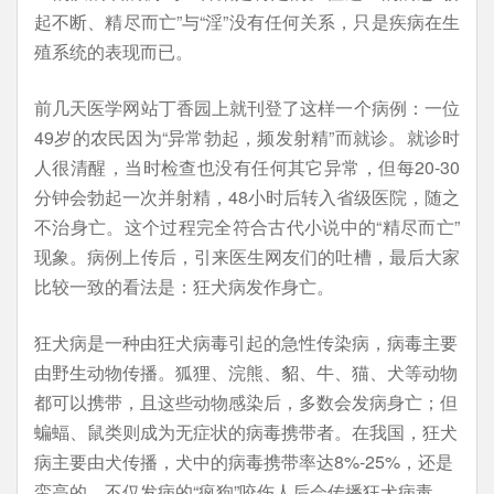
起不断、精尽而亡”与“淫”没有任何关系，只是疾病在生
殖系统的表现而已。
前几天医学网站丁香园上就刊登了这样一个病例：一位
49岁的农民因为“异常勃起，频发射精”而就诊。就诊时
人很清醒，当时检查也没有任何其它异常，但每20-30
分钟会勃起一次并射精，48小时后转入省级医院，随之
不治身亡。这个过程完全符合古代小说中的“精尽而亡”
现象。病例上传后，引来医生网友们的吐槽，最后大家
比较一致的看法是：狂犬病发作身亡。
狂犬病是一种由狂犬病毒引起的急性传染病，病毒主要
由野生动物传播。狐狸、浣熊、貂、牛、猫、犬等动物
都可以携带，且这些动物感染后，多数会发病身亡；但
蝙蝠、鼠类则成为无症状的病毒携带者。在我国，狂犬
病主要由犬传播，犬中的病毒携带率达8%-25%，还是
蛮高的。不仅发病的“疯狗”咬伤人后会传播狂犬病毒，