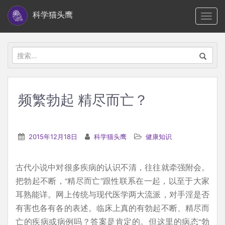
S
科学猫头鹰
TOGG
k
i
p
搜
t
索：
o
m
频繁勃起 精尽而亡？
a
i
n
2015年12月18日
科学猫头鹰
健康知识
c
o
古代小说中对很多疾病的认识不清，往往就牵强附会。
n
把勃起不断，“精尽而亡”跟性联系在一起，以至于大家
t
耳熟能详。网上传统与现代医学两大流派，对手淫是否
e
有害也各有各的表述。临床上真的有勃起不断、精尽而
n
亡的疾病或病例吗？答案是肯定的。但这里的病态“勃
t