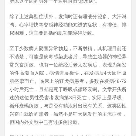
所以这个病的另外一个名称叫做“恐水病”。
除了上述典型症状外，发病时还有唾液分泌多、大汗淋
漓、心率增快等交感神经功能亢进的症状，有排便、排
尿困难，这主要是括约肌功能障碍所致。
至于少数病人阴茎异常勃起，不断射精，其机理目前还
不清楚，可能是病毒感染患者后，导致生殖器的神经异
常兴奋所致。也有一位绝经后老太发病后，表现为频发
的性高潮而入院，病情进展极快，在发病后4天因呼吸
肌痉挛而亡。临床上的狂犬病患者，多数在发病48-72
小时后死亡，且都是死于呼吸或循环衰竭。文章开头所
述的这位男性受害者发病第3日死亡，实际上是呼吸、
循环衰竭所致，与是否有精液射出没有关系。这类因性
兴奋而就诊的患者，虽然不是狂犬病发作的主流症状，
但国内外文献中已有过多例报道。