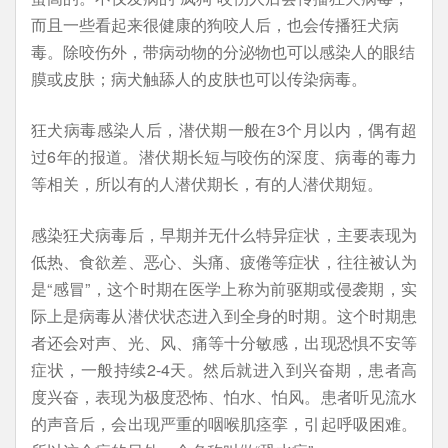
而且一些看起来很健康的狗咬人后，也会传播狂犬病
毒。除咬伤外，带病动物的分泌物也可以感染人的眼结
膜或皮肤；病犬触舔人的皮肤也可以传染病毒。
狂犬病毒感染人后，潜伏期一般在3个月以内，偶有超
过6年的报道。潜伏期长短与咬伤的深度、病毒的毒力
等相关，所以有的人潜伏期长，有的人潜伏期短。
感染狂犬病毒后，早期并无什么特异症状，主要表现为
低热、食欲差、恶心、头痛、疲倦等症状，往往被认为
是“感冒”，这个时期在医学上称为前驱期或侵袭期，实
际上是病毒从潜伏状态进入到全身的时期。这个时期患
者还会对声、光、风、痛等十分敏感，出现恐惧不安等
症状，一般持续2-4天。然后就进入到兴奋期，患者高
度兴奋，表现为极度恐怖、怕水、怕风。患者听见流水
的声音后，会出现严重的咽喉肌痉挛，引起呼吸困难。