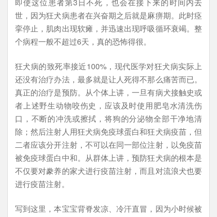
即使这位患者第3日不死，也会在接下来的时间内去
世，因为狂犬病患者在兴奋期之后就是麻痹期。此时痉
挛停止，肌肉出现软瘫，并迅速出现呼吸循环衰竭。整
个病程一般不超过6天，真的恐怖得很。
狂犬病的致死率接近100%，现代医学对狂犬病实际上
还没有治疗办法，最多就是让人死得不那么痛苦而已。
真正的治疗是预防。从个体上讲，一旦有病犬接触史或
者上述野生动物咬伤史，应该及时使用肥皂水清洗伤
口，不断的冲洗或擦拭，将狗的分泌物全部干净地清
除；然后注射人用狂犬病免疫球蛋白和狂犬病疫苗，但
二者应该分开注射，不可以在同一部位注射，以免疫苗
被免疫球蛋白中和。从群体上讲，预防狂犬病的根本是
不仅要对豢养的家犬进行疫苗注射，而且对流浪犬也要
进行疫苗注射。
写到这里，本宝宝背脊发凉、冷汗直冒，因为小时候被