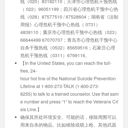
线（020）83182110；天津市心理危机干预热线
（ 022）96051199；四川省心理危机干预中心热
线（028）87577510 / 87528604；湖南省《法制
周报》心理危机干预中心热线（ 0731）
4839110；重庆市心理危机干预中心热线（023）
66644499 67070707；青岛市心理危机干预中心
自杀干预热线（0532）85659516；石家庄心理
危机干预热线（0311）6799116。
【In the United States, you can reach the toll-
free, 24-
hour hot line of the National Suicide Prevention
Lifeline at 1-800-273-TALK (1-800-273-
8255) to talk to a trained counselor. Use that sam
e number and press “1” to reach the Veterans Cri
sis Line.】
确保其所处环境安全。可能的话，移除周围可以
用来自杀的物品。比如移除或锁上枪、其他武器