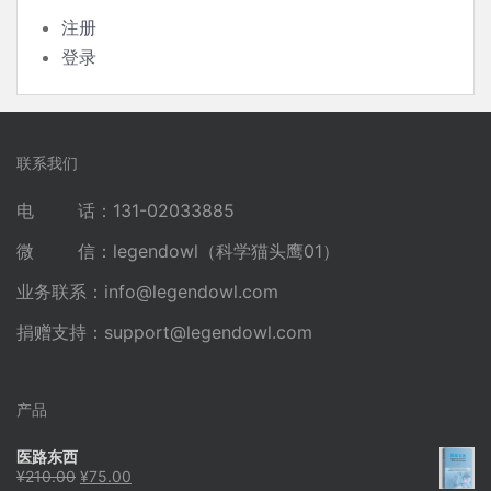
注册
登录
联系我们
电 话：131-02033885
微 信：legendowl（科学猫头鹰01）
业务联系：
info@legendowl.com
捐赠支持：
support@legendowl.com
产品
医路东西
原
当
¥
210.00
¥
75.00