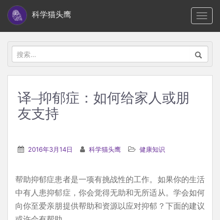
S
科学猫头鹰
TOGG
k
i
p
搜
t
索：
o
m
译–抑郁症：如何给家人或朋
a
友支持
i
n
c
2016年3月14日
科学猫头鹰
健康知识
o
n
t
帮助抑郁症患者是一项有挑战性的工作。如果你的生活
e
中有人患抑郁症，你会觉得无助和无所适从。学会如何
n
向你至爱亲朋提供帮助和资源以应对抑郁？下面的建议
t
或许会有帮助。