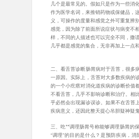
几个是最常见的。假如只是作为一些消
作为医学名词，来推销药物或保健品，
义，可操作的度量和感觉之外可重复辨
感觉，因为除了前面所说症状与病变不
样，不同的人描述也可以完全不同，撒
几乎都是感觉的集合，无非再加上一点
二、看舌苔诊断肠胃病对于舌苔，很多
一原因。实际上，舌苔对大多数疾病的
的一个小疙瘩对消化道疾病的诊断价值
不看舌苔，几乎不影响诊断和治疗。相
乎必然会出现漏诊误诊。如果不在舌苔
疾病意义，还因此整天提心吊胆疑神疑
三、吃**调理肠胃号称能够调理肠胃的
“调理”的目的是什么？是预防疾病，