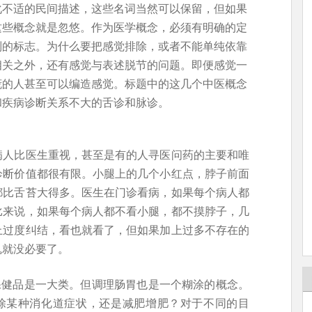
化不适的民间描述，这些名词当然可以保留，但如果
这些概念就是忽悠。作为医学概念，必须有明确的定
别的标志。为什么要把感觉排除，或者不能单纯依靠
相关之外，还有感觉与表述脱节的问题。即便感觉一
谎的人甚至可以编造感觉。标题中的这几个中医概念
和疾病诊断关系不大的舌诊和脉诊。
病人比医生重视，甚至是有的人寻医问药的主要和唯
诊断价值都很有限。小腿上的几个小红点，脖子前面
都比舌苔大得多。医生在门诊看病，如果每个病人都
比来说，如果每个病人都不看小腿，都不摸脖子，几
上过度纠结，看也就看了，但如果加上过多不存在的
鬼就没必要了。
保健品是一大类。但调理肠胃也是一个糊涂的概念。
消除某种消化道症状，还是减肥增肥？对于不同的目