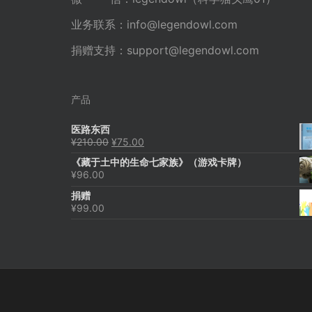
业务联系：
info@legendowl.com
捐赠支持：
support@legendowl.com
产品
医路东西
原
当
¥
210.00
¥
75.00
价
前
《藏于土中的生命七家族》（游戏卡牌）
为：
价
¥
96.00
¥210.00。
格
为：
捐赠
¥75.00。
¥
99.00