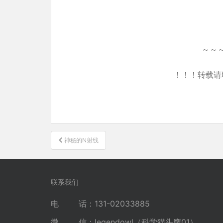
～～
！！！转载请
文
神秘的N射线
章
导
航
联系我们
电 话：131-02033885
微 信：legendowl（科学猫头鹰01）