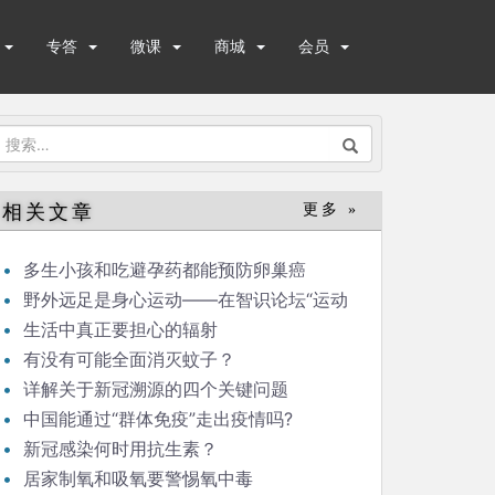
专答
微课
商城
会员
搜
索：
相关文章
更多 »
多生小孩和吃避孕药都能预防卵巢癌
野外远足是身心运动——在智识论坛“运动
与健康”的发言
生活中真正要担心的辐射
有没有可能全面消灭蚊子？
详解关于新冠溯源的四个关键问题
中国能通过“群体免疫”走出疫情吗?
新冠感染何时用抗生素？
居家制氧和吸氧要警惕氧中毒