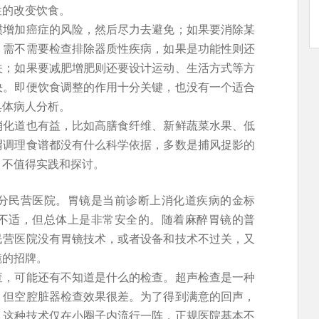
性的改变饮食。
惯增加癌症的风险，然后尽力去避免；如果要消除某
，需不需要检查排除器质性疾病，如果是功能性则还
关；如果要减肥增肥则还要设计运动、生活方式等方
决。即便饮食调整的作用十分关键，也没有一个适合
具体病人分析。
消化道也有益，比如高膳食纤维、新鲜蔬菜水果、低
谓调理食谱都没有什么科学依据，多数是捕风捉影的
。不值得实践和探讨。
分民营医院。胃镜是当前诊断上消化道疾病的金标
不适，但总体上是非常安全的。随着麻醉胃镜的普
民营医院没有胃镜技术，或者设备和技术不过关，又
镜的招牌。
查，可能还有不知道是什么的检查。超声检查是一种
，但空腔脏器检查效果很差。为了得到满意的回声，
。这种技术仅在小圈子内流行一阵，正规医院基本不