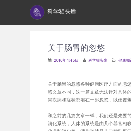
S
科学猫头鹰
k
i
p
t
o
关于肠胃的忽悠
m
a
2016年4月5日
科学猫头鹰
健康知
i
n
c
关于肠胃的忽悠各种健康医疗方面的忽
o
悠文章不同，这一篇文章无法针对具体
n
胃疾病和症状都混在一起忽悠，以便覆
t
e
和之前的几篇文章一样，我们还是先要
n
消化系统，人体的系统是由几个器官相
t