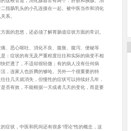
门的这根管道，消化腺器官有两个：肝脏和胰腺。消
十二指肠乳头的小孔连接在一起。被中医当作和消化
么关系。
这方面的忽悠，还必须了解胃肠道症状方面的常识。
腹痛、恶心呕吐、消化不良、腹胀、腹泻、便秘等
点是：症状的有无及严重程度往往和实际的病变不相
都快烂透了，不适却很轻微；有的病人没有任何病
要活，连家人也折腾的够呛。另外一个很重要的特
状往往几天就消失，但慢性的症状可以持续好几年，
疗是否有效，不能根据一天或者几天的变化，而是要
的症状，中医和民间还有很多“理论”性的概念，这