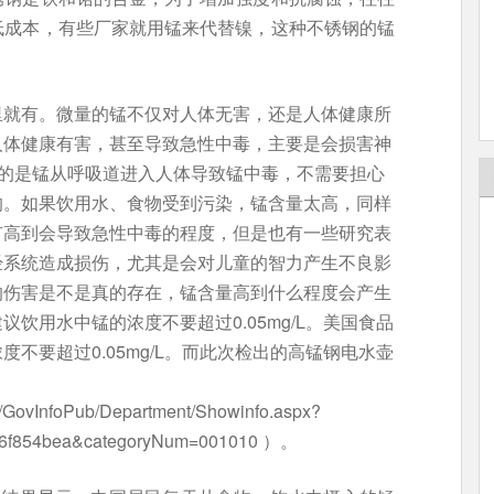
低成本，有些厂家就用锰来代替镍，这种不锈钢的锰
里就有。微量的锰不仅对人体无害，还是人体健康所
人体健康有害，甚至导致急性中毒，主要是会损害神
心的是锰从呼吸道进入人体导致锰中毒，不需要担心
的。如果饮用水、食物受到污染，锰含量太高，同样
有高到会导致急性中毒的程度，但是也有一些研究表
经系统造成损伤，尤其是会对儿童的智力产生不良影
的伤害是不是真的存在，锰含量高到什么程度会产生
饮用水中锰的浓度不要超过0.05mg/L。美国食品
不要超过0.05mg/L。而此次检出的高锰钢电水壶
xx/GovInfoPub/Department/Showinfo.aspx?
e76f854bea&categoryNum=001010 ）。