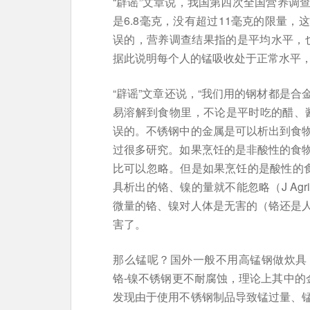
“辟谣”文章说，我国第四次全国营养调
是6.8毫克，没有超过11毫克的限量
误的，营养调查结果指的是平均水平，也
据此说明每个人的锰吸收处于正常水平
“辟谣”文章还说，“我们用的钢材都是
易溶解到食物里，不论是平时吃的醋、
误的。不锈钢中的金属是可以析出到食
过很多研究。如果烹饪的是非酸性的食
比可以忽略。但是如果烹饪的是酸性的食
具析出的铬、镍的量就不能忽略（J Agric Food 
微量的铬、镍对人体是无害的（铬还是
害了。
那么锰呢？国外一般不用高锰钢做炊具
铬-镍不锈钢更不耐腐蚀，理论上其中的
发现由于使用不锈钢制品导致锰过量、