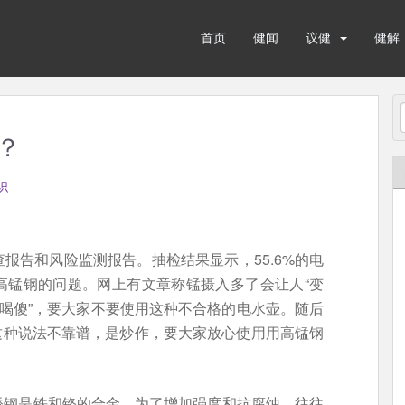
首页
健闻
议健
健解
？
识
报告和风险监测报告。抽检结果显示，55.6%的电
高锰钢的问题。网上有文章称锰摄入多了会让人“变
“喝傻”，要大家不要使用这种不合格的电水壶。随后
，说这种说法不靠谱，是炒作，要大家放心使用用高锰钢
锈钢是铁和铬的合金，为了增加强度和抗腐蚀，往往