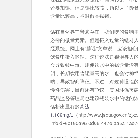
还要加镍。但是镍比较贵，所以为了降
含量比较高，被叫做高锰钢。
锰在自然界中普遍存在，我们吃的食物
必需的微量元素。但是摄入过量的锰对
经系统。网上有“辟谣”文章说，应该担
饮食中摄入的锰。这种说法是很误导人
会导致锰中毒。即使饮水中的锰含量没
明，长期饮用含锰量高的水，也会对神
响，导致智商降低。不过，对这种慢性
慢性伤害，目前还有争议。美国环保署建议
药品监督管理局也建议瓶装水中的锰的浓度
锰析出量有的
高达
1.168mg/L
（http://www.jsqts.gov.cn/zj
infoid=6c190a95-0d05-447e-aa5a-4a