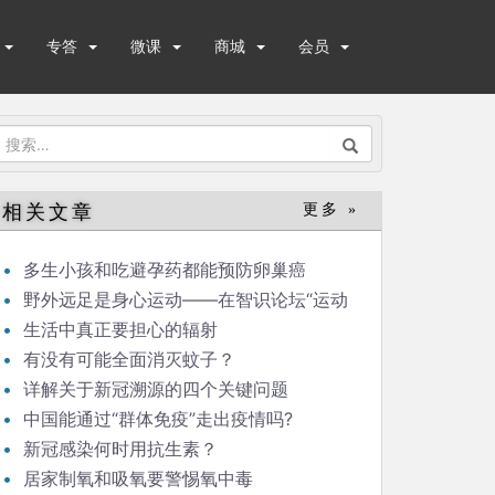
专答
微课
商城
会员
搜
索：
相关文章
更多 »
多生小孩和吃避孕药都能预防卵巢癌
野外远足是身心运动——在智识论坛“运动
与健康”的发言
生活中真正要担心的辐射
有没有可能全面消灭蚊子？
详解关于新冠溯源的四个关键问题
中国能通过“群体免疫”走出疫情吗?
新冠感染何时用抗生素？
居家制氧和吸氧要警惕氧中毒