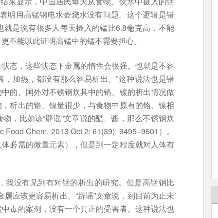
查结果显示，中国居民每天从食物、饮水中摄入的锰
，这表明用高锰钢电水壶烧水没有问题。这个逻辑是错
就是说有很多人每天摄入的锰比6.8毫克高，不能
，更不能以此证明高锰中的锰不需要担心。
合金状态，这些状态下金属的惰性会很强。也就是不容
酱，加热，都没有那么容易析出。”这种说法也是错
物中的。国外对不锈钢炊具中的铬、镍的析出情况做
物，析出的铬、镍量很少，与食物中原有的铬、镍相
物，比如该“辟谣”文章说的醋、酱，那么不锈钢炊
Chem. 2013 Oct 2; 61(39): 9495–9501）。
人体必需的微量元素），但是到一定程度就对人体有
，我没有见到有对锰的析出的研究。但是高锰钢比
金属应该更容易析出。“辟谣”文章说，到目前为止未
锰中毒的案例，没有一个真正的受害者。这种说法也