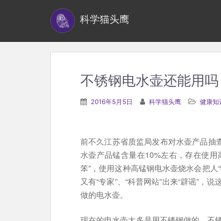
S
科学猫头鹰
k
i
p
t
o
不锈钢电水壶还能用吗
m
a
2016年5月5日
科学猫头鹰
健康知
i
n
c
前不久江苏省质监局发布对水壶产品抽查
o
水壶产品锰含量在10%左右，存在使用
n
笨”，使用这种高锰钢电水壶烧水会把人
t
又有“专家”、“科普网站”出来“辟谣”
e
做的电水壶。
n
t
现在的电水壶大多是用不锈钢做的。不