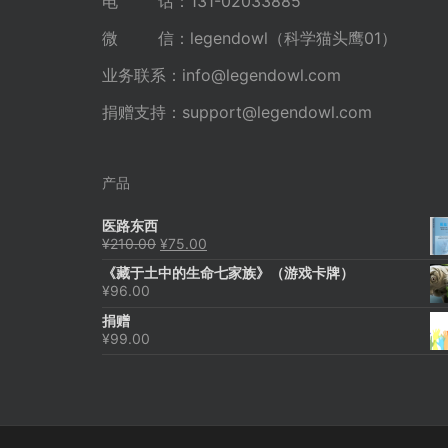
电 话：131-02033885
微 信：legendowl（科学猫头鹰01）
业务联系：
info@legendowl.com
捐赠支持：
support@legendowl.com
产品
医路东西
原
当
¥
210.00
¥
75.00
价
前
《藏于土中的生命七家族》（游戏卡牌）
为：
价
¥
96.00
¥210.00。
格
为：
捐赠
¥75.00。
¥
99.00