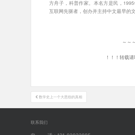
方舟子，科普作家。本名方是民，199
互联网先驱者，创办并主持中文最早的
～～
！！！转载请
文
数学史上一个大恩怨的真相
章
导
航
联系我们