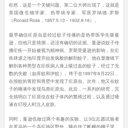
枉然，这是一个关键问题。第二位大师出现了，这就是
英国微生物学家、热带病专家、军医罗纳德·罗斯
（Ronald Ross，1857.5.13－1932.9.16）。
最早确信疟原虫是经过蚊子传播的是热带医学先驱曼
逊，但他只是猜测，还没有确切的证据。曼逊说蚊子传
播疟疾一开始被视为精神病。罗斯受曼逊的影响，在疟
疾肆虐之地印度开始发疯般的解剖蚊子。他在显微镜下
解剖各种类型在疟疾病人身上吸过血的蚊子，经过了无
数的失败（如库蚊和伊蚊）。终于在1897年8月22日，
在按蚊的胃腔和胃壁中发现了疟原虫。次年，他又在蚊
子的唾液中发现鸟类疟原虫。此后，一系列的研究，完
全搞明白了疟原虫在蚊子体内的繁殖过程，以及通过唾
液在叮咬人时注入皮肤。
同时，曼逊也做过两个有趣的实验。让3位志愿试验者
在罗马的一个高疟地区野外，睡在挂了帐幔的棚子里，