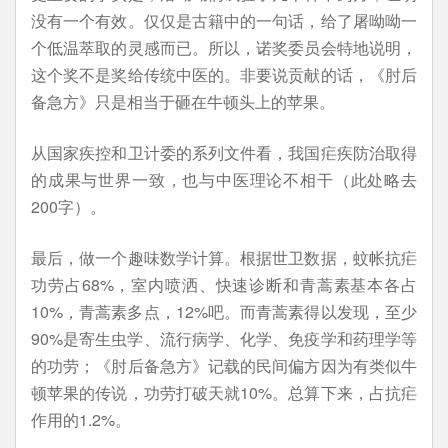
没有一个有效。仅仅是古籍中的一句话，给了屠呦呦一
个低温萃取的灵感而已。所以，诺奖委员会特地说明，
这个奖不是奖给传统中医的。非要说贡献的话，《肘后
备急方》只是相当于砸在牛顿头上的苹果。
从国家疾控和卫计委的系列文件看，我国疟疾防治取得
的成果与世界一致，也与中医理论不相干（此处略去
200字）。
最后，做一个趣味数学计算。根据世卫数据，蚊帐抗疟
功劳占68%，室内喷洒、快速诊断和青蒿素基本各占
10%，青蒿素多点，12%吧。而青蒿素得以发现，至少
90%是寄生虫学、流行病学、化学、免疫学和药理学等
的功劳；《肘后备急方》记载的民间偏方因为有类似牛
顿苹果的传说，功劳打破天就10%。总算下来，占抗疟
作用的1.2%。