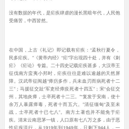
没有数据的年代，是疟疾肆虐的漫长黑暗年代，人民饱
受痛苦，中西皆然。
在中国，上古《礼记》即记载有疟疾：“孟秋行夏令，
民多疟疾。”《黄帝内经》“疟”字出现四十处，并有《刺
疟》《疟论》专篇。二十四史记载疟疾甚多，大汉帝王
征伐南方蛮夷小邦时，疟疾往往是难以逾越的天然屏
障。汉武帝征闽越“瘴疠多作，兵未血刃而病死者十二
三”；马援征交趾“军吏经瘴疫死者十四五”；宋“会征交
州，其地炎瘴，士卒死者十二三。”“复发于安南，使十
余万人暴露瘴毒，死者十而五六。”清征缅甸“及至未
战，士卒死者十已七八”。南方土著也并不能免于疟
疾。清末云南思茅一镇，人口原有七八万之多，由于恶
性疟疾流行，从1919年到1949年，只剩下944人，一