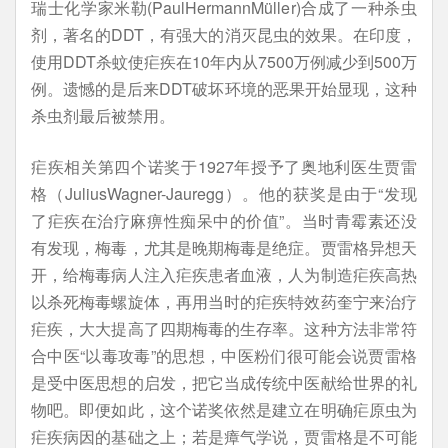
瑞士化学家米勒(PaulHermannMüller)合成了一种杀虫
剂，著名的DDT，有强大的消灭昆虫的效果。在印度，
使用DDT杀蚊使疟疾在10年内从7500万例减少到500万
例。遗憾的是后来DDT破坏环境的恶果开始显现，这种
杀虫剂最后被禁用。
疟疾相关第四个诺奖于1927年授予了奥地利医生贾雷
格（JuliusWagner-Jauregg）。他的获奖是由于“发现
了疟疾在治疗麻痹性痴呆中的价值”。当时青霉素还没
有发现，梅毒，尤其是晚期梅毒是绝症。贾雷格异想天
开，给梅毒病人注入疟疾患者血液，人为制造疟疾高热
以杀死梅毒螺旋体，再用当时的疟疾特效药奎宁来治疗
疟疾，大大提高了四期梅毒的生存率。这种方法非常符
合中医“以毒攻毒”的思想，中医粉们很可能会说贾雷格
是受中医思想的启发，把它当成传统中医献给世界的礼
物吧。即便如此，这个诺奖依然是建立在明确疟原虫为
疟疾病因的基础之上；若是瘴气学说，贾雷格是不可能