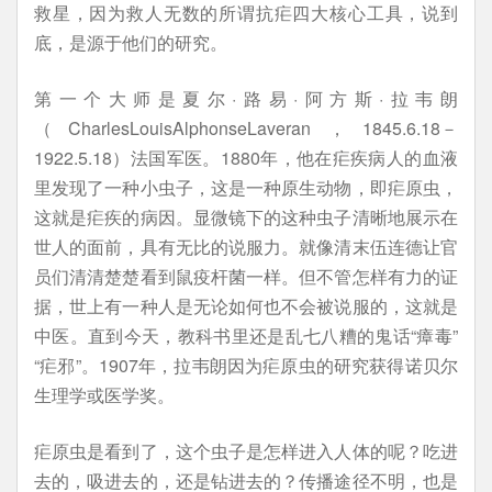
救星，因为救人无数的所谓抗疟四大核心工具，说到
底，是源于他们的研究。
第一个大师是夏尔·路易·阿方斯·拉韦朗
（CharlesLouisAlphonseLaveran，1845.6.18－
1922.5.18）法国军医。1880年，他在疟疾病人的血液
里发现了一种小虫子，这是一种原生动物，即疟原虫，
这就是疟疾的病因。显微镜下的这种虫子清晰地展示在
世人的面前，具有无比的说服力。就像清末伍连德让官
员们清清楚楚看到鼠疫杆菌一样。但不管怎样有力的证
据，世上有一种人是无论如何也不会被说服的，这就是
中医。直到今天，教科书里还是乱七八糟的鬼话“瘴毒”
“疟邪”。1907年，拉韦朗因为疟原虫的研究获得诺贝尔
生理学或医学奖。
疟原虫是看到了，这个虫子是怎样进入人体的呢？吃进
去的，吸进去的，还是钻进去的？传播途径不明，也是