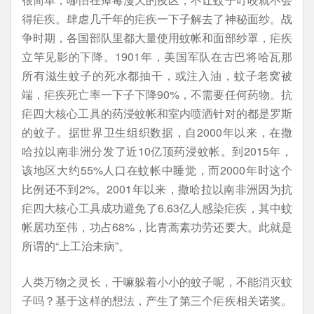
得疟疾。肆虐几千年的疟疾一下子解去了神秘面纱。战
争时期，各国部队里都大量使用蚊帐和面部纱罩，疟疾
立竿见影的下降。1901年，美国军队在古巴将哈瓦那
所有滋生蚊子的死水都抽干，或注入油，蚊子老窝被
端，疟疾死亡率一下子下降90%，不需要任何药物。抗
疟四大核心工具的药浸蚊帐和室内喷洒针对的都是罗斯
的蚊子。据世界卫生组织数据，自2000年以来，在撒
哈拉以南非洲分发了近10亿顶药浸蚊帐。到2015年，
该地区大约55%人口在蚊帐中睡觉，而2000年时这个
比例还不到2%。2001年以来，撒哈拉以南非洲因为抗
疟四大核心工具成功避免了6.63亿人感染疟疾，其中蚊
帐居功至伟，功占68%，比青蒿素功劳还要大。此就是
所谓的“上工治未病”。
人类万物之灵长，干嘛躲着小小的蚊子呢，不能消灭蚊
子吗？基于这样的想法，产生了第三个疟疾相关诺奖。