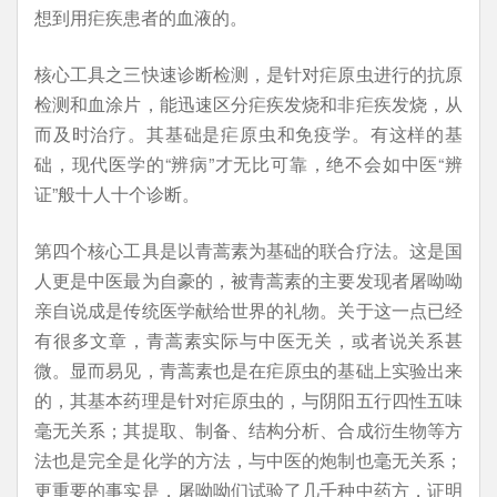
想到用疟疾患者的血液的。
核心工具之三快速诊断检测，是针对疟原虫进行的抗原
检测和血涂片，能迅速区分疟疾发烧和非疟疾发烧，从
而及时治疗。其基础是疟原虫和免疫学。有这样的基
础，现代医学的“辨病”才无比可靠，绝不会如中医“辨
证”般十人十个诊断。
第四个核心工具是以青蒿素为基础的联合疗法。这是国
人更是中医最为自豪的，被青蒿素的主要发现者屠呦呦
亲自说成是传统医学献给世界的礼物。关于这一点已经
有很多文章，青蒿素实际与中医无关，或者说关系甚
微。显而易见，青蒿素也是在疟原虫的基础上实验出来
的，其基本药理是针对疟原虫的，与阴阳五行四性五味
毫无关系；其提取、制备、结构分析、合成衍生物等方
法也是完全是化学的方法，与中医的炮制也毫无关系；
更重要的事实是，屠呦呦们试验了几千种中药方，证明