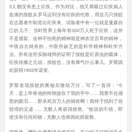
3人都没有患上疟疾。作为对比，他又将吸过疟疾病人
血液的按蚊从罗马运到没有疟疾的伦敦，用这几只按蚊
在志愿者中制造出疟疾来。试验者中有一位就是曼森自
己的儿子。当时世界上每年有300万人死于疟疾，这并
不是感冒。这种不怕死的精神就是神农尝百草的精神，
中医自古就有的，中医所缺乏的是科学精神和科学方
法。所有这些实验雄辩的证明了按蚊是疟原虫的载体，
疟疾传播之元凶，按蚊也，没有瘴气什么事儿。罗斯因
此获得1902年诺奖。
罗斯发现按蚊的奥秘后激动万分，写了一首诗：“今
天，是上帝将他的怜悯放在了我的手中……我禁不住感
恩的眼泪……那杀死百万人的祸首啊！我终于找到了你
狡猾的足迹……无数人将获得拯救。”他说的不错，即
使没有任何药物，无数人也将因此而获救。
很简单，哪怕在瘴毒漫天的疫区，不让蚊子叮咬就不会