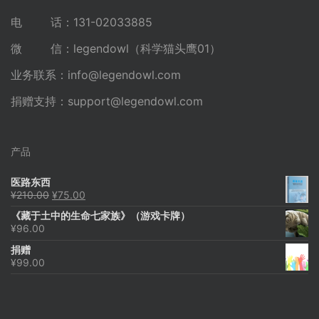
电 话：131-02033885
微 信：legendowl（科学猫头鹰01）
业务联系：
info@legendowl.com
捐赠支持：
support@legendowl.com
产品
医路东西
原
当
¥
210.00
¥
75.00
价
前
《藏于土中的生命七家族》（游戏卡牌）
为：
价
¥
96.00
¥210.00。
格
为：
捐赠
¥75.00。
¥
99.00