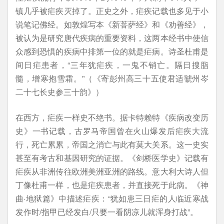
镇几乎被疟疾灭掉了。正史之外，疟疾记载也多见于小
说笔记佛经。如敦煌写本《新菩萨经》和《劝善经》，
被认为是研究唐代疾病的重要资料，这两本经书中使信
众感到恐惧的疾病中排第一位的就是疟病。诗圣杜甫是
间日疟患者，“三年犹疟疾，一鬼不销亡。隔日搜脂
髓，增寒抱雪霜。”（《寄彭州高三十五使君适虢州岑
二十七长史参三十韵》）
在西方，疟疾一样史不绝书。据卡特赖特《疾病改变历
史》一书记载，古罗马帝国曾在火山爆发后疟疾大流
行，死亡累累，帝国之消亡与此有莫大关系。这一史实
甚至有考古和基因研究的证据。《剑桥医学史》记载有
疟疾从非洲传往欧洲美洲亚洲的路线。意大利大诗人但
丁像杜甫一样，也是疟疾患者，并直接死于此病。《神
曲·地狱篇》中描述疟疾：“犹如患三日疟的人临近寒战
发作时/指甲已经发白/只要一看阴凉儿就浑身打战”。