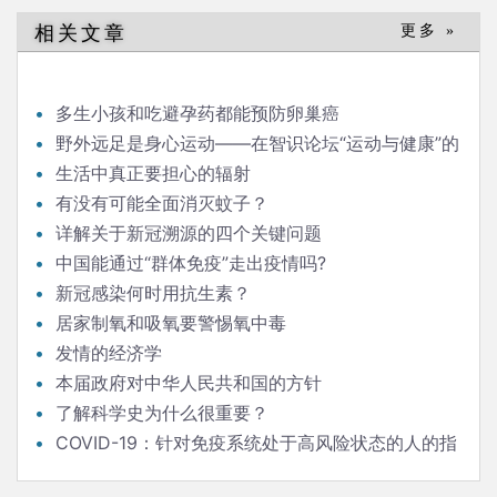
导
相关文章
更多 »
航
多生小孩和吃避孕药都能预防卵巢癌
野外远足是身心运动——在智识论坛“运动与健康”的
发言
生活中真正要担心的辐射
有没有可能全面消灭蚊子？
详解关于新冠溯源的四个关键问题
中国能通过“群体免疫”走出疫情吗?
新冠感染何时用抗生素？
居家制氧和吸氧要警惕氧中毒
发情的经济学
本届政府对中华人民共和国的方针
了解科学史为什么很重要？
COVID-19：针对免疫系统处于高风险状态的人的指
南