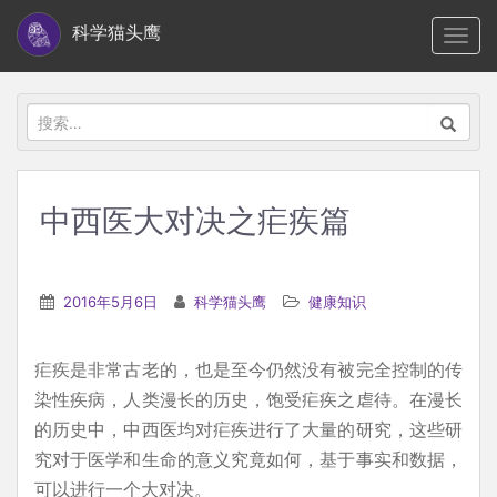
S
科学猫头鹰
TOGG
k
i
p
搜
t
索：
o
m
中西医大对决之疟疾篇
a
i
n
2016年5月6日
科学猫头鹰
健康知识
c
o
疟疾是非常古老的，也是至今仍然没有被完全控制的传
n
染性疾病，人类漫长的历史，饱受疟疾之虐待。在漫长
t
的历史中，中西医均对疟疾进行了大量的研究，这些研
e
究对于医学和生命的意义究竟如何，基于事实和数据，
n
可以进行一个大对决。
t