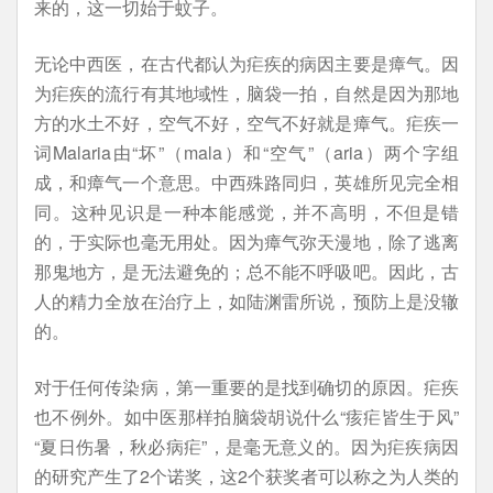
来的，这一切始于蚊子。
无论中西医，在古代都认为疟疾的病因主要是瘴气。因
为疟疾的流行有其地域性，脑袋一拍，自然是因为那地
方的水土不好，空气不好，空气不好就是瘴气。疟疾一
词Malaria由“坏”（mala）和“空气”（aria）两个字组
成，和瘴气一个意思。中西殊路同归，英雄所见完全相
同。这种见识是一种本能感觉，并不高明，不但是错
的，于实际也毫无用处。因为瘴气弥天漫地，除了逃离
那鬼地方，是无法避免的；总不能不呼吸吧。因此，古
人的精力全放在治疗上，如陆渊雷所说，预防上是没辙
的。
对于任何传染病，第一重要的是找到确切的原因。疟疾
也不例外。如中医那样拍脑袋胡说什么“痎疟皆生于风”
“夏日伤暑，秋必病疟”，是毫无意义的。因为疟疾病因
的研究产生了2个诺奖，这2个获奖者可以称之为人类的