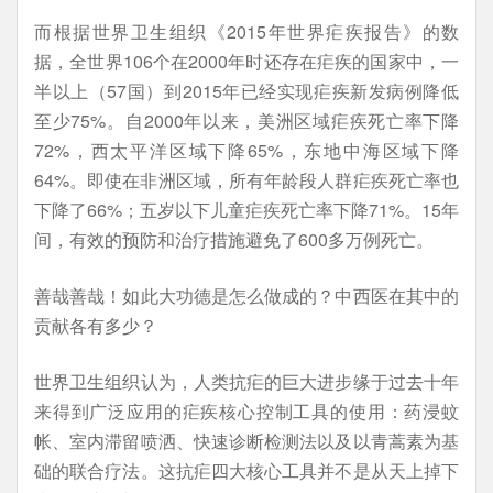
而根据世界卫生组织《2015年世界疟疾报告》的数
据，全世界106个在2000年时还存在疟疾的国家中，一
半以上（57国）到2015年已经实现疟疾新发病例降低
至少75%。自2000年以来，美洲区域疟疾死亡率下降
72%，西太平洋区域下降65%，东地中海区域下降
64%。即使在非洲区域，所有年龄段人群疟疾死亡率也
下降了66%；五岁以下儿童疟疾死亡率下降71%。15年
间，有效的预防和治疗措施避免了600多万例死亡。
善哉善哉！如此大功德是怎么做成的？中西医在其中的
贡献各有多少？
世界卫生组织认为，人类抗疟的巨大进步缘于过去十年
来得到广泛应用的疟疾核心控制工具的使用：药浸蚊
帐、室内滞留喷洒、快速诊断检测法以及以青蒿素为基
础的联合疗法。这抗疟四大核心工具并不是从天上掉下