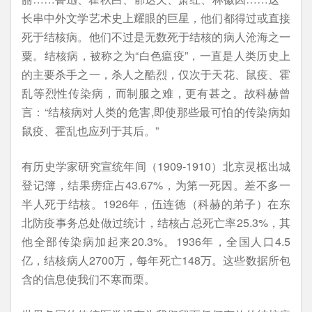
长串中外文学艺术史上耀眼的巨星，他们都得过或直接
死于结核病。他们不过是无数死于结核的病人沧海之一
粟。结核病，被称之为“白色瘟疫”，一直是人类历史上
的主要杀手之一，杀人之酷烈，仅次于天花、鼠疫、霍
乱等烈性传染病，而制服之难，更有甚之。故科赫曾
言：“结核病对人类的危害,即使那些最可怕的传染病如
鼠疫、霍乱也应列于其后。”
有历史学家研究宣统年间（1909-1910）北京灵柩出城
登记簿，结果痨症占43.67%，为第一死因。差不多一
半人死于结核。1926年，伍连德（科赫的弟子）在东
北防疫事务总处做过统计，结核占总死亡率25.3%，其
他全部传染病加起来20.3%。1936年，全国人口4.5
亿，结核病人2700万，每年死亡148万。这些数据所包
含的信息使我们不寒而栗。