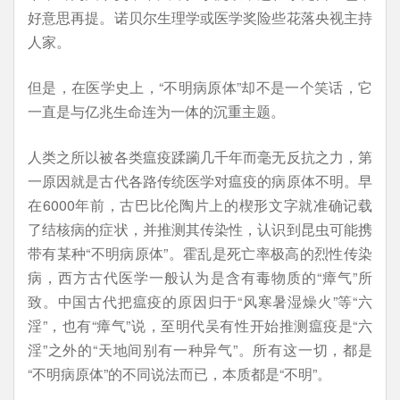
好意思再提。诺贝尔生理学或医学奖险些花落央视主持
人家。
但是，在医学史上，“不明病原体”却不是一个笑话，它
一直是与亿兆生命连为一体的沉重主题。
人类之所以被各类瘟疫蹂躏几千年而毫无反抗之力，第
一原因就是古代各路传统医学对瘟疫的病原体不明。早
在6000年前，古巴比伦陶片上的楔形文字就准确记载
了结核病的症状，并推测其传染性，认识到昆虫可能携
带有某种“不明病原体”。霍乱是死亡率极高的烈性传染
病，西方古代医学一般认为是含有毒物质的“瘴气”所
致。中国古代把瘟疫的原因归于“风寒暑湿燥火”等“六
淫”，也有“瘴气”说，至明代吴有性开始推测瘟疫是“六
淫”之外的“天地间别有一种异气”。所有这一切，都是
“不明病原体”的不同说法而已，本质都是“不明”。