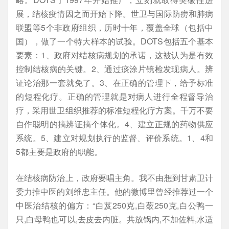
展，结核疫情因之而开始下降。世卫与国际防痨和肺病
联盟等5个非政府组织，历时十年，覆盖全球（包括中
国），做了一个特大样本的试验。DOTS包括五个基本
要素：1、政府对结核病规划的承诺，这被认为是有效
控制结核病的关键。2、通过痰涂片镜检发现病人。辨
证论治那一套就免了。3、在正确的管理下，给予标准
的短程化疗。正确的管理就是对病人进行全程督导治
疗，采用世卫组织推荐的标准短程化疗方案。千万不要
自作聪明的搞辨证搞个体化。4、建立正规的药物供应
系统。5、建立对规划执行的监督、评价系统。1、4和
5都主要是政府的职能。
在结核病防治上，政府要唱主角。我不由想到甘肃卫计
委力推中医的刘维忠主任。他的微博里曾经推荐过一个
中医治结核的偏方：“白芨250克,白蔹250克,白公鸭一
只,白母鸭也可以,去皮去内脏。共放锅内,不加佐料,水适