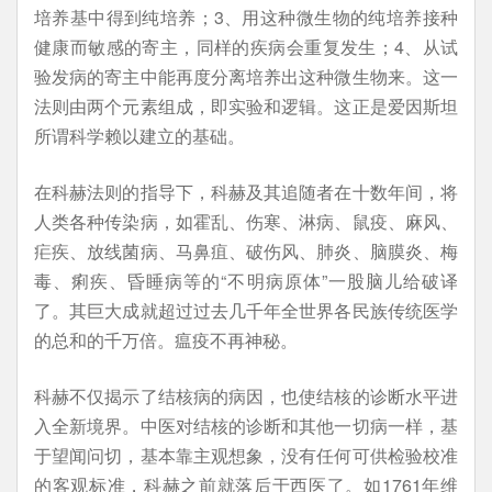
培养基中得到纯培养；3、用这种微生物的纯培养接种
健康而敏感的寄主，同样的疾病会重复发生；4、从试
验发病的寄主中能再度分离培养出这种微生物来。这一
法则由两个元素组成，即实验和逻辑。这正是爱因斯坦
所谓科学赖以建立的基础。
在科赫法则的指导下，科赫及其追随者在十数年间，将
人类各种传染病，如霍乱、伤寒、淋病、鼠疫、麻风、
疟疾、放线菌病、马鼻疽、破伤风、肺炎、脑膜炎、梅
毒、痢疾、昏睡病等的“不明病原体”一股脑儿给破译
了。其巨大成就超过过去几千年全世界各民族传统医学
的总和的千万倍。瘟疫不再神秘。
科赫不仅揭示了结核病的病因，也使结核的诊断水平进
入全新境界。中医对结核的诊断和其他一切病一样，基
于望闻问切，基本靠主观想象，没有任何可供检验校准
的客观标准，科赫之前就落后于西医了。如1761年维