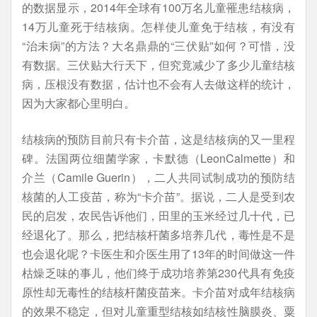
的数据显示，2014年全球有100万名儿童罹患结核病，
14万儿童死于结核病。怎样使儿童免于结核，有没有
“治未病”的方法？大名鼎鼎的“三伏贴”如何？可惜，没
有数据。三伏贴大行天下，但究竟减少了多少儿童结核
病，压根没有数据，估计也不会有人去做这样的统计，
因为大家都心里明白。
结核病的预防目前只有卡介苗，这是结核病的又一里程
碑。法国两位细菌学家，卡默德（LeonCalmette）和
介兰（Camile Guerin），二人共同试制成功的预防结
核菌的人工疫苗，称为“卡介苗”。据说，二人是受到农
民的启发，农民告诉他们，田里的玉米经过几十代，已
经退化了。那么，把结核杆菌多培养几代，毒性是不是
也会退化呢？卡医生和介医生用了13年的时间做这一件
枯燥乏味的事儿，他们终于成功培养第230代具有免疫
原性却无毒性的结核杆菌疫苗来。卡介苗对成年结核病
的效果不稳定，但对儿童重型结核如结核性脑膜炎、粟