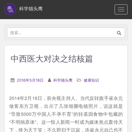
S
科学猫头鹰
TOGG
k
i
p
搜
t
索：
o
m
中西医大对决之结核篇
a
i
n
2016年5月18日
科学猫头鹰
健康知识
c
o
2014年2月16日，前央视主持人、当代反转旗手崔永元
n
做客东方卫视，出示了几张细菌电镜照片，说这就是
t
“导致5000万中国人不孕不育”的转基因食物中包藏的
e
“不明病原体”。这一惊人新闻一时成为媒体焦点轰传天
n
下，终为天下笑；不久即归于沉寂，连崔永元自己也不
t