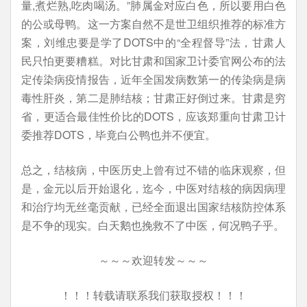
量,煮烂熟,吃肉喝汤。”肺属金对应白色，所以要用白色
的公或母鸭。这一方案自然不是世卫组织推荐的标准方
案，刘维忠要是学了DOTS中的“全程督导”法，甘肃人
民只怕更要糟糕。对比甘肃和国家卫计委官网公布的法
定传染病疫情报告，近年全国发病数第一的传染病是病
毒性肝炎，第二是肺结核；甘肃正好倒过来。甘肃是穷
省，更适合最佳性价比的DOTS，应该郑重向甘肃卫计
委推荐DOTS，毕竟白公鸭也并不便宜。
总之，结核病，中医历史上曾有过不错的临床观察，但
是，金元以后开始退化，迄今，中医对结核的病因病理
和治疗均无丝毫贡献，已经全面退出国家结核防控体系
是不争的现实。白天鹅也挽救不了中医，何况鸭子乎。
～～～欢迎转发～～～
！！！转载请联系我们获取授权！！！