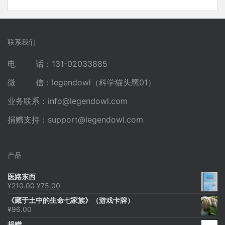
联系我们
电 话：131-02033885
微 信：legendowl（科学猫头鹰01）
业务联系：
info@legendowl.com
捐赠支持：
support@legendowl.com
产品
医路东西
原
当
¥
210.00
¥
75.00
价
前
《藏于土中的生命七家族》（游戏卡牌）
为：
价
¥
96.00
¥210.00。
格
为：
捐赠