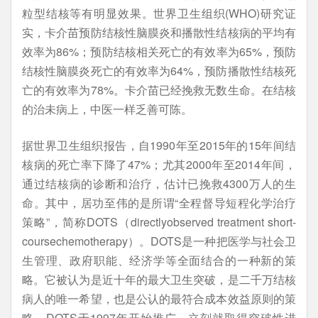
粒型结核等有明显效果。世界卫生组织(WHO)研究证
实，卡介苗预防结核性脑膜炎和播散性结核病的平均有
效率为86%；预防结核相关死亡的有效率为65%，预防
结核性脑膜炎死亡的有效率为64%，预防播散性结核死
亡的有效率为78%。卡介苗已经挽救无数生命。在结核
的治未病上，中医一样乏善可陈。
据世界卫生组织报告，自1990年至2015年的15年间结
核病的死亡率下降了47%；尤其2000年至2014年间，
通过结核病的诊断和治疗，估计已挽救4300万人的生
命。其中，居功至伟的是所谓“全程督导短程化学治疗
策略”，简称DOTS（directlyobserved treatment short-
coursechemotherapy）。DOTS是一种把医学与社会卫
生管理、政府职能、经济学等全面结合的一种新的策
略。它被认为是近十年的最大卫生突破，是二千万结核
病人的唯一希望，也是公认的最符合成本效益原则的策
略。DOTS于1997年开始推广，立刻就取得突破性进