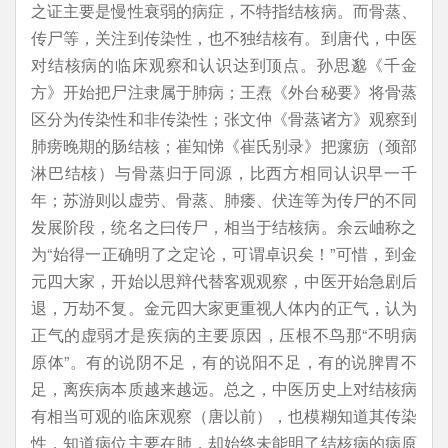
之证主要是慢性衰弱的病症，不特指结核病。而骨蒸、
传尸等，关注到传染性，也不独结核有。到唐代，中医
对结核病的临床观察和认识达到顶点。孙思邈《千金
方》开始把尸注隶属于肺病；王焘《外台秘要》将骨蒸
区分为传染性和非传染性；张文仲《骨蒸诸方》观察到
肺痨晚期的肠结核；崔知悌《崔氏别录》把瘰疬（颈部
淋巴结核）与骨蒸归于同源，比西方相同认识早一千
年；苏游则以虚劳、骨蒸、肺痿、伏连等为传尸的不同
发展阶段，统名之曰传尸，相当于结核病。余云岫称之
为“始得一正确明了之定论，可谓卓识矣！”可惜，到金
元四大家，开始以思辩代替客观观察，中医开始急剧后
退，万劫不复。金元四大家更重视人体内的正气，认为
正气的虚弱才是疾病的主要原因，压根不鸟那“不明病
原体”。有的说阴不足，有的说阳不足，有的说脾胃不
足，离疾病本质越来越远。总之，中医历史上对结核病
有相当可观的临床观察（唐以前），也模糊知道其传染
性，知道病位主要在肺，却始终未能明了结核病的病原