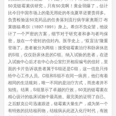
50克链霉素供研究，只有50克啊！黄金弱爆了，估计
比今日中国市场上的毫无用处的冬虫夏草还要贵得多。
负责检验这50克药品的任务落到流行病学家奥斯汀·布
莱德福·希尔（1897-1991）身上。希尔不负众望，他设
计了一个严密的方案，细节对于研究者和参与者均保
密，放在一个密封的信封内。医学史上，“双盲法”隆重
登场了。患者被分为两组：接受链霉素治疗和卧床休息
的S组，仅仅卧床休息的C组。纳入试验的患者，在进
入试验中心后才在中心办公室打开相应编号的信封，里
面的卡片告诉该患者属于S组还是C组，这一信息只传
给中心工作人员。C组和S组不在同一病房，他们有着
相同的生活规则，唯一不同的是治疗方式，而患者并不
知情。结果，S组显示了卓越的疗效，50克的链霉素在
精心设计的临床试验中最高效、最完美的证明了自己。
之后默克公司迅速跟进，链霉素大量生产，成为第一个
有特效的抗结核药物，结核病从此进入化疗时代，有效