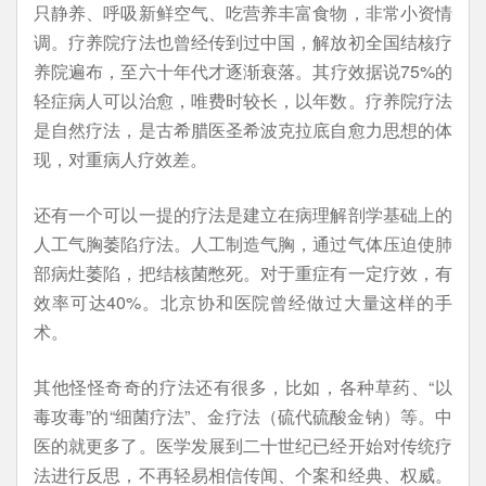
只静养、呼吸新鲜空气、吃营养丰富食物，非常小资情
调。疗养院疗法也曾经传到过中国，解放初全国结核疗
养院遍布，至六十年代才逐渐衰落。其疗效据说75%的
轻症病人可以治愈，唯费时较长，以年数。疗养院疗法
是自然疗法，是古希腊医圣希波克拉底自愈力思想的体
现，对重病人疗效差。
还有一个可以一提的疗法是建立在病理解剖学基础上的
人工气胸萎陷疗法。人工制造气胸，通过气体压迫使肺
部病灶萎陷，把结核菌憋死。对于重症有一定疗效，有
效率可达40%。北京协和医院曾经做过大量这样的手
术。
其他怪怪奇奇的疗法还有很多，比如，各种草药、“以
毒攻毒”的“细菌疗法”、金疗法（硫代硫酸金钠）等。中
医的就更多了。医学发展到二十世纪已经开始对传统疗
法进行反思，不再轻易相信传闻、个案和经典、权威。