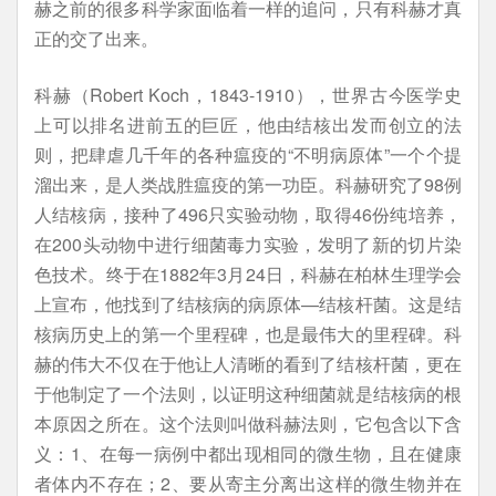
赫之前的很多科学家面临着一样的追问，只有科赫才真
正的交了出来。
科赫（Robert Koch，1843-1910），世界古今医学史
上可以排名进前五的巨匠，他由结核出发而创立的法
则，把肆虐几千年的各种瘟疫的“不明病原体”一个个提
溜出来，是人类战胜瘟疫的第一功臣。科赫研究了98例
人结核病，接种了496只实验动物，取得46份纯培养，
在200头动物中进行细菌毒力实验，发明了新的切片染
色技术。终于在1882年3月24日，科赫在柏林生理学会
上宣布，他找到了结核病的病原体—结核杆菌。这是结
核病历史上的第一个里程碑，也是最伟大的里程碑。科
赫的伟大不仅在于他让人清晰的看到了结核杆菌，更在
于他制定了一个法则，以证明这种细菌就是结核病的根
本原因之所在。这个法则叫做科赫法则，它包含以下含
义：1、在每一病例中都出现相同的微生物，且在健康
者体内不存在；2、要从寄主分离出这样的微生物并在