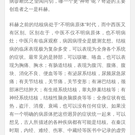
病诊断比之望闻问切，哪一个更“神奇”呢？奇迹的主要
创造者之一是科赫。
科赫之前的结核病处于“不明病原体”时代，而中西医又
有区别。区别在于，中医不仅不明病原体，也不明病
灶；中医只有临床观察，病因病理全是臆测玄想。结核
病的临床表现极为复杂多变，可以表现为全身各个系统
的症状。最常见的是肺部，可以咳嗽、咯血，也可以表
现为胸痛、胸水；有肠道结核，表现为腹泻、腹痛、腹
块、消化不良、便血等等；有泌尿系结核，尿频尿急尿
痛；有关节结核，关节痛，关节变形；有淋巴结核，颈
部淋巴结肿大；有生殖系统结核，睾丸卵巢结核等；有
神经系统结核，结核性脑炎脑膜炎等等；全身症状有低
热，盗汗、消瘦、衰竭，也可以没有任何症状。如果没
有一个明确的病原体把这些迥异的症状统一起来，可以
想见，古人所描述的各种疾病都有可能是结核。在秦汉
时期，内经、难经、伤寒、中藏经等医书中记录的虚劳