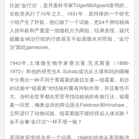
比如“金疗法”，是丹麦科学家TolgerMollgaard发明的，
在欧美风行了10年之久。1931年，底特律的一个研究
小组产生了怀疑，他们做了一个试验，把24个肺结核病
人按年龄和严重度一致随机分为两组，结果发现，硫代
硫酸金钠治疗组的疗效甚至不如蒸馏水对照组，“金疗
法”因此gameover。
1943年,土壤微生物学家赛尔曼.瓦克斯曼（1888-
1973）和他的研究生A. Schatz成功从土壤和鸡的咽喉
中分离出一种不同于青霉素的新抗生素—链霉素。初步
的试验中“链霉素”对结核杆菌有抑制作用，并且毒性不
大。当时全世界都在苦苦寻找结核病的有效疗法，链霉
素一问世，梅奥诊所的两位医生Feldman和Hinshaw，
立即进行了动物试验。链霉素能不能经得起人体试验？
会不会像“金疗法”一样不堪一验？
英国政府觉得这是一个问题，1946年特地从美国购进