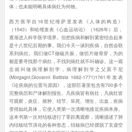
体；也未能明晰具体病灶为何物。
西方医学自16世纪维萨里发表《人体的构造》
（1543）和哈维发表《心血运动论》（1628年）后，
逐渐进入科学医学境界。但把疾病和解剖紧密结合起来
是十八世纪后期的事。我们今天一谈到疾病，自然会联
系到病灶。我们做CT做磁共振，做切片做骨穿，为的
都是要寻找那个病灶，不找到病灶就不叫确诊。这一观
念就叫做病理解剖学，病理解剖学之父莫干尼
(Morgagni,Giovanni Battista 1682-1771)1761年发表
《论疾病的位置与原因》，这部巨著里包含有700多个
完整病历和尸体解剖报告。凡疾病皆有病灶，凡病灶皆
可观察，炎症、脓肿、结节、坏死、增生、出血，疾病
变得如此具体，它使人类第一次清晰地接近疾病本身。
这本书第一次对结核进行了零距离观察，清晰描述了肺
内结核结节演化的各种形态，结核病已经摆脱了玄虚空