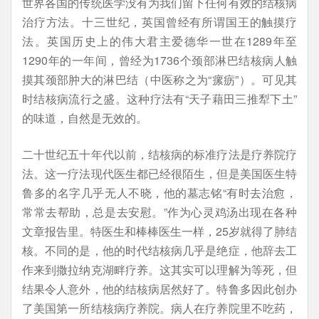
世界各国的传统医学没有为我们留下任何有效的结核病
治疗方法。十三世纪，英国曾经有所谓国王的触摸疗
法。英国历史上的伟大君主爱德华一世在1289年至
1290年的一年间，曾经为1736个颈部淋巴结核病人触
摸其颈部肿大的淋巴结（中医称之为“瘰疬”）。可见其
时结核病流行之盛。这种疗法有“天子藉田三推犁下土”
的味道，自然是无效的。
二十世纪五十年代以前，结核病的标准疗法是疗养院疗
法。这一疗法现代医生都已经很陌生，但是美国医生特
鲁多的名字几乎无人不晓，他的墓志铭“有时去治愈，
常常去帮助，总是去安慰。”作为心灵鸡汤出现在各种
文章报告里。特医生和棒棒医生一样，25岁就得了肺结
核。不同的是，他的时代结核病几乎是绝症，他辞去工
作来到撒拉纳克湖畔疗养。这其实可以理解为等死，但
结果令人意外，他的结核病居然好了。特鲁多因此创办
了美国第一所结核病疗养院。病人在疗养院里不吃药，