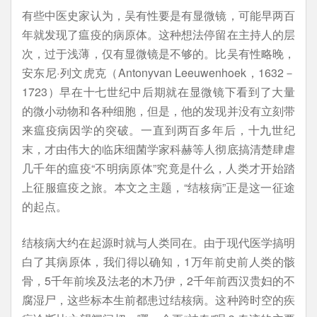
有些中医史家认为，吴有性要是有显微镜，可能早两百
年就发现了瘟疫的病原体。这种想法停留在主持人的层
次，过于浅薄，仅有显微镜是不够的。比吴有性略晚，
安东尼·列文虎克（Antonyvan Leeuwenhoek，1632－
1723）早在十七世纪中后期就在显微镜下看到了大量
的微小动物和各种细胞，但是，他的发现并没有立刻带
来瘟疫病因学的突破。一直到两百多年后，十九世纪
末，才由伟大的临床细菌学家科赫等人彻底搞清楚肆虐
几千年的瘟疫“不明病原体”究竟是什么，人类才开始踏
上征服瘟疫之旅。本文之主题，“结核病”正是这一征途
的起点。
结核病大约在起源时就与人类同在。由于现代医学搞明
白了其病原体，我们得以确知，1万年前史前人类的骸
骨，5千年前埃及法老的木乃伊，2千年前西汉贵妇的不
腐湿尸，这些标本生前都患过结核病。这种跨时空的疾