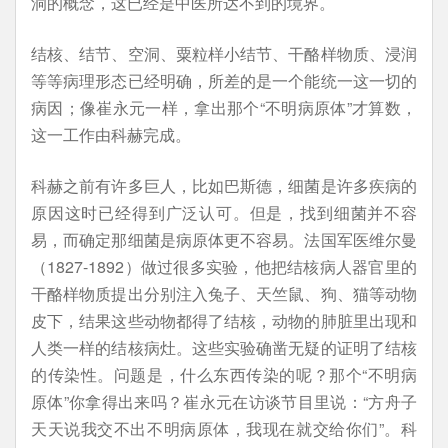
洞的概念，这已经是中医所达不到的境界。
结核、结节、空洞、粟粒样小结节、干酪样物质、浸润
等等病理形态已经明确，所差的是一个能统一这一切的
病因；像崔永元一样，拿出那个“不明病原体”才算数，
这一工作由科赫完成。
科赫之前有许多巨人，比如巴斯德，细菌是许多疾病的
原因这时已经得到广泛认可。但是，找到细菌并不容
易，而确定那细菌是病原体更不容易。法国军医维尔曼
（1827-1892）做过很多实验，他把结核病人器官里的
干酪样物质提出分别注入兔子、天竺鼠、狗、猫等动物
皮下，结果这些动物都得了结核，动物的肺脏里出现和
人类一样的结核病灶。这些实验确凿无疑的证明了结核
的传染性。问题是，什么东西传染的呢？那个“不明病
原体”你拿得出来吗？崔永元在访谈节目里说：“方舟子
天天说我交不出不明病原体，我现在就交给你们”。科