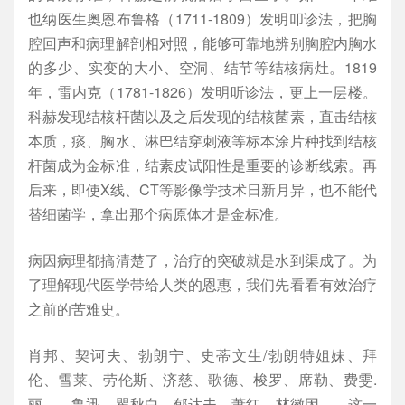
也纳医生奥恩布鲁格（1711-1809）发明叩诊法，把胸
腔回声和病理解剖相对照，能够可靠地辨别胸腔内胸水
的多少、实变的大小、空洞、结节等结核病灶。1819
年，雷内克（1781-1826）发明听诊法，更上一层楼。
科赫发现结核杆菌以及之后发现的结核菌素，直击结核
本质，痰、胸水、淋巴结穿刺液等标本涂片种找到结核
杆菌成为金标准，结素皮试阳性是重要的诊断线索。再
后来，即使X线、CT等影像学技术日新月异，也不能代
替细菌学，拿出那个病原体才是金标准。
病因病理都搞清楚了，治疗的突破就是水到渠成了。为
了理解现代医学带给人类的恩惠，我们先看看有效治疗
之前的苦难史。
肖邦、契诃夫、勃朗宁、史蒂文生/勃朗特姐妹、拜
伦、雪莱、劳伦斯、济慈、歌德、梭罗、席勒、费雯.
丽……鲁迅、瞿秋白、郁达夫、萧红、林徽因……这一