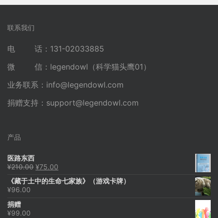
联系我们
电 话：131-02033885
微 信：legendowl（科学猫头鹰01）
业务联系：
info@legendowl.com
捐赠支持：
support@legendowl.com
产品
医路东西
原
当
¥
210.00
¥
75.00
价
前
《藏于土中的生命七家族》（游戏卡牌）
为：
价
¥
96.00
¥210.00。
格
为：
捐赠
¥75.00。
¥
99.00