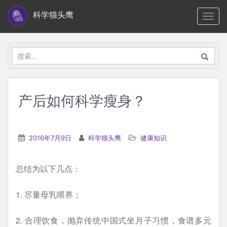
S
科学猫头鹰
TOGG
k
i
p
搜
t
索：
o
m
产后如何科学瘦身？
a
i
n
2016年7月9日
科学猫头鹰
健康知识
c
o
总结为以下几点：
n
t
1. 尽量母乳喂养；
e
n
2. 合理饮食，抛弃传统中国式坐月子习惯，食谱多元
t