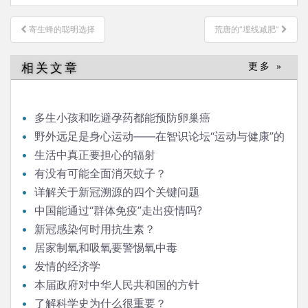
文
寄生蜂的聪明选择
荒唐的“埋线减肥”
章
导
相关文章
更多 »
航
多生小孩和吃避孕药都能预防卵巢癌
野外远足是身心运动——在智识论坛“运动与健康”的
发言
生活中真正要担心的辐射
有没有可能全面消灭蚊子？
详解关于新冠溯源的四个关键问题
中国能通过“群体免疫”走出疫情吗?
新冠感染何时用抗生素？
居家制氧和吸氧要警惕氧中毒
发情的经济学
本届政府对中华人民共和国的方针
了解科学史为什么很重要？