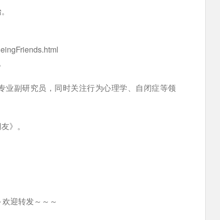
饴。
eingFriends.html
订。
专业副研究员，同时关注行为心理学、自闭症等领
朋友》。
～欢迎转发～～～