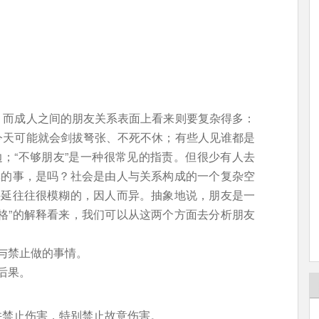
。而成人之间的朋友关系表面上看来则要复杂得多：
今天可能就会剑拔弩张、不死不休；有些人见谁都是
边；“不够朋友”是一种很常见的指责。但很少有人去
单的事，是吗？社会是由人与关系构成的一个复杂空
外延往往很模糊的，因人而异。抽象地说，朋友是一
格”的解释看来，我们可以从这两个方面去分析朋友
与禁止做的事情。
后果。
并禁止伤害，特别禁止故意伤害。