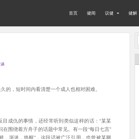
首页
健闻
议健
健解
健谈
长久的，短时间内看清楚一个成人也相对困难。
反目成仇的事情，还经常听到类似这样的话：“某某
问在围绕着方舟子的话题中常见。有一段“每日七言”
醉，渐迷，终醒”，这段话被广泛引用，也曾被某网