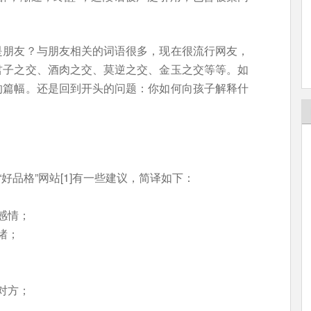
是朋友？与朋友相关的词语很多，现在很流行网友，
君子之交、酒肉之交、莫逆之交、金玉之交等等。如
的篇幅。还是回到开头的问题：你如何向孩子解释什
好品格”网站[1]有一些建议，简译如下：
感情；
绪；
对方；