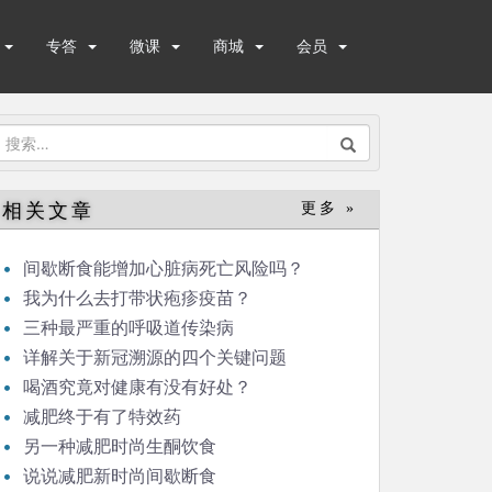
专答
微课
商城
会员
搜
索：
相关文章
更多 »
间歇断食能增加心脏病死亡风险吗？
我为什么去打带状疱疹疫苗？
三种最严重的呼吸道传染病
详解关于新冠溯源的四个关键问题
喝酒究竟对健康有没有好处？
减肥终于有了特效药
另一种减肥时尚生酮饮食
说说减肥新时尚间歇断食