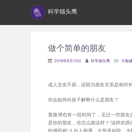
S
科学猫头鹰
k
i
p
t
o
做个简单的朋友
m
a
2016年8月13日
科学猫头鹰
大咖
i
n
c
成人交友不易，还因为朋友关系是相对
o
n
你会如何向孩子解释什么是朋友？
t
逛微博也有一段时间了，见过一些朋友
e
是你的朋友，你怎么能这样？”这样的质
n
的感悟称“人与人相遇，大抵是始惊，次
t